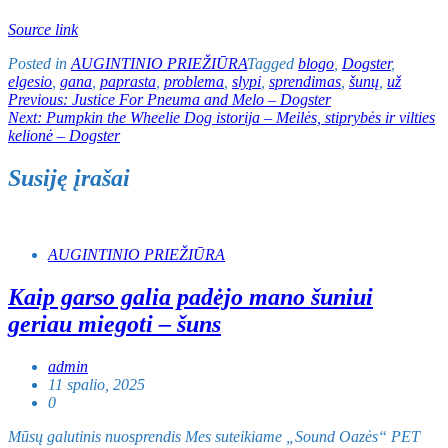
Source link
Posted in
AUGINTINIO PRIEŽIŪRA
Tagged
blogo
,
Dogster
,
elgesio
,
gana
,
paprasta
,
problema
,
slypi
,
sprendimas
,
šunų
,
už
Navigacija
Previous:
Justice For Pneuma and Melo – Dogster
Next:
Pumpkin the Wheelie Dog istorija – Meilės, stiprybės ir vilties
tarp
kelionė – Dogster
įrašų
Susiję įrašai
AUGINTINIO PRIEŽIŪRA
Kaip garso galia padėjo mano šuniui
geriau miegoti – šuns
admin
11 spalio, 2025
0
Mūsų galutinis nuosprendis Mes suteikiame „Sound Oazės“ PET