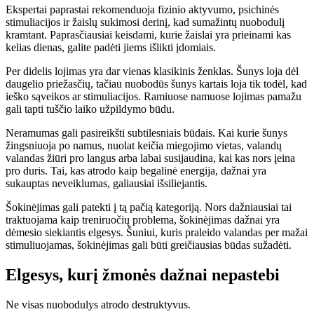
Ekspertai paprastai rekomenduoja fizinio aktyvumo, psichinės
stimuliacijos ir žaislų sukimosi derinį, kad sumažintų nuobodulį
kramtant. Paprasčiausiai keisdami, kurie žaislai yra prieinami kas
kelias dienas, galite padėti jiems išlikti įdomiais.
Per didelis lojimas yra dar vienas klasikinis ženklas. Šunys loja dėl
daugelio priežasčių, tačiau nuobodūs šunys kartais loja tik todėl, kad
ieško sąveikos ar stimuliacijos. Ramiuose namuose lojimas pamažu
gali tapti tuščio laiko užpildymo būdu.
Neramumas gali pasireikšti subtilesniais būdais. Kai kurie šunys
žingsniuoja po namus, nuolat keičia miegojimo vietas, valandų
valandas žiūri pro langus arba labai susijaudina, kai kas nors įeina
pro duris. Tai, kas atrodo kaip begalinė energija, dažnai yra
sukauptas neveiklumas, galiausiai išsiliejantis.
Šokinėjimas gali patekti į tą pačią kategoriją. Nors dažniausiai tai
traktuojama kaip treniruočių problema, šokinėjimas dažnai yra
dėmesio siekiantis elgesys. Šuniui, kuris praleido valandas per mažai
stimuliuojamas, šokinėjimas gali būti greičiausias būdas sužadėti.
Elgesys, kurį žmonės dažnai nepastebi
Ne visas nuobodulys atrodo destruktyvus.