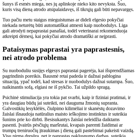
šunys iš esmės miega, nes jų aplinkoje nieko kito nevyksta. Šuo,
kuris visą dieną atrodo atsipalaidavęs, iš tikrųjų gali būti nepavargęs.
Tuo pačiu metu staigus mieguistumas ar dideli elgesio pokyčiai
niekada neturėtų būti automatiškai atmesti kaip nuobodulys. Liga
gali atrodyti nepaprastai panašiai, todėl veterinarai rekomenduoja
atkreipti dėmesį, kai pokyčiai atrodo dramatiški ar neįprasti.
Pataisymas paprastai yra paprastesnis,
nei atrodo problema
Su nuoboduliu susijęs elgesys paprastai pagerėja, kai išsprendžiamas
pagrindinis poreikis. Bausmė retai padeda ir dažnai pablogina
situaciją, ypač todėl, kad stresas ir nuobodulys dažnai sutampa. Šuo,
naikinantis sofą, elgiasi ne iš pykčio. Tai užpildo spragą.
Psichinė stimuliacija yra tokia pat svarbi, kaip ir fiziniai pratimai, ir
yra daugiau būdų jai suteikti, nei dauguma žmonių supranta.
Galvosūkių lesyklėlės, čiulpimo kilimėliai ir skanėstų dozavimo
žaislai išnaudoja natūralius maisto ieškojimo instinktus ir suteikia
šunims prie ko dirbti. Besisukantys žaislai neleidžia daiktams
pasenti. Įvairūs pėsčiųjų maršrutai, kvapais paremti žaidimai ar
trumpų treniruočių įtraukimas į dieną gali pastebimai pakeisti vaizdą.
Visų pirma dresūra, net ir paprastas paklusnumo darbas, suteikia