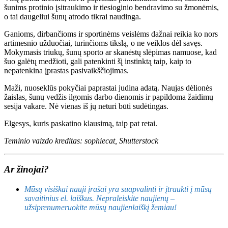
šunims protinio įsitraukimo ir tiesioginio bendravimo su žmonėmis,
o tai daugeliui šunų atrodo tikrai naudinga.
Ganioms, dirbančioms ir sportinėms veislėms dažnai reikia ko nors
artimesnio užduočiai, turinčioms tikslą, o ne veiklos dėl savęs.
Mokymasis triukų, šunų sporto ar skanėstų slėpimas namuose, kad
šuo galėtų medžioti, gali patenkinti šį instinktą taip, kaip to
nepatenkina įprastas pasivaikščiojimas.
Maži, nuoseklūs pokyčiai paprastai judina adatą. Naujas dėlionės
žaislas, šunų vedžis ilgomis darbo dienomis ir papildoma žaidimų
sesija vakare. Nė vienas iš jų neturi būti sudėtingas.
Elgesys, kuris paskatino klausimą, taip pat retai.
Teminio vaizdo kreditas: sophiecat, Shutterstock
Ar žinojai?
Mūsų visiškai nauji įrašai yra suapvalinti ir įtraukti į mūsų
savaitinius el. laiškus. Nepraleiskite naujienų –
užsiprenumeruokite mūsų naujienlaiškį žemiau!