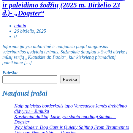
ir paleidimo žodžių (2025 m. Birželio 23
d.)- „Dogster“
admin
26 birželio, 2025
0
Informacija yra dabartinė ir naujausia pagal naujausius
veterinarijos gydytojų tyrimus. Sužinokite daugiau » Sveiki atvykę į
mūsų seriją „Klauskite dr. Paola“, kur kiekvieną pirmadienį
pateikiame […]
Paieška
Paieška
Naujausi įrašai
Kaip apleistas borderkolis tapo Venesuelos žemės drebėjimo
didvyriu – šuniuku
Kasdieniai daiktai, kurie yra slapta nuodingi šunims –
Dogster
Why Modern Dog Care is Quietly Shifting From Treatment to
Lifespan Stewardship — Dogster