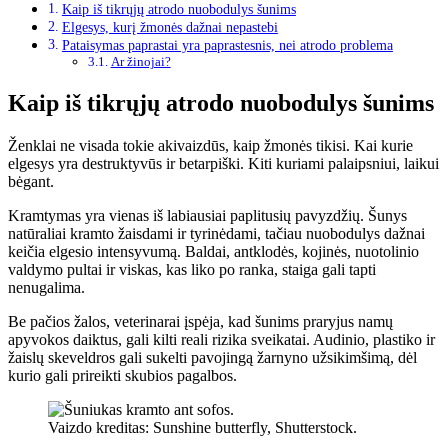
Kaip iš tikrųjų atrodo nuobodulys šunims
Elgesys, kurį žmonės dažnai nepastebi
Pataisymas paprastai yra paprastesnis, nei atrodo problema
Ar žinojai?
Kaip iš tikrųjų atrodo nuobodulys šunims
Ženklai ne visada tokie akivaizdūs, kaip žmonės tikisi. Kai kurie
elgesys yra destruktyvūs ir betarpiški. Kiti kuriami palaipsniui, laikui
bėgant.
Kramtymas yra vienas iš labiausiai paplitusių pavyzdžių. Šunys
natūraliai kramto žaisdami ir tyrinėdami, tačiau nuobodulys dažnai
keičia elgesio intensyvumą. Baldai, antklodės, kojinės, nuotolinio
valdymo pultai ir viskas, kas liko po ranka, staiga gali tapti
nenugalima.
Be pačios žalos, veterinarai įspėja, kad šunims praryjus namų
apyvokos daiktus, gali kilti reali rizika sveikatai. Audinio, plastiko ir
žaislų skeveldros gali sukelti pavojingą žarnyno užsikimšimą, dėl
kurio gali prireikti skubios pagalbos.
Vaizdo kreditas: Sunshine butterfly, Shutterstock.