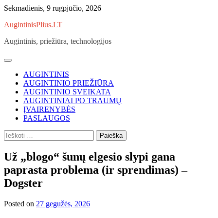
Skip
Sekmadienis, 9 rugpjūčio, 2026
to
AugintinisPlius.LT
content
Augintinis, priežiūra, technologijos
AUGINTINIS
AUGINTINIO PRIEŽIŪRA
AUGINTINIO SVEIKATA
AUGINTINIAI PO TRAUMŲ
ĮVAIRENYBĖS
PASLAUGOS
Ieškoti:
Už „blogo“ šunų elgesio slypi gana
paprasta problema (ir sprendimas) –
Dogster
Posted on
27 gegužės, 2026