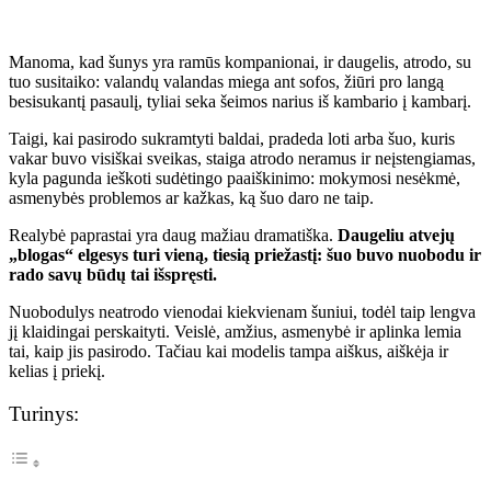
Manoma, kad šunys yra ramūs kompanionai, ir daugelis, atrodo, su
tuo susitaiko: valandų valandas miega ant sofos, žiūri pro langą
besisukantį pasaulį, tyliai seka šeimos narius iš kambario į kambarį.
Taigi, kai pasirodo sukramtyti baldai, pradeda loti arba šuo, kuris
vakar buvo visiškai sveikas, staiga atrodo neramus ir neįstengiamas,
kyla pagunda ieškoti sudėtingo paaiškinimo: mokymosi nesėkmė,
asmenybės problemos ar kažkas, ką šuo daro ne taip.
Realybė paprastai yra daug mažiau dramatiška.
Daugeliu atvejų
„blogas“ elgesys turi vieną, tiesią priežastį: šuo buvo nuobodu ir
rado savų būdų tai išspręsti.
Nuobodulys neatrodo vienodai kiekvienam šuniui, todėl taip lengva
jį klaidingai perskaityti. Veislė, amžius, asmenybė ir aplinka lemia
tai, kaip jis pasirodo. Tačiau kai modelis tampa aiškus, aiškėja ir
kelias į priekį.
Turinys: