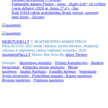
Paklauskite daktaro Paolos – mano „Husky-Lab“ vis veržiasi
į pietų dėžutes! (2026 m. liepos 27 d.) – Šuo
Kaip NASA raketų mokslininkas išrado geresnį, saugesnį
šunų žaislą – Dogster
WEBSTUDIO.LT
© SKAITMENINIO MARKETINGO
PASLAUGOS. SEO tekstų rašymas, turinio kūrimas, straipsnių
rašymas ir talpinimas į mūsų valdomas svetaines. 2026
AugintinisPlius.LT
Theme: Hot News By
Adore Themes
.
Draugai: -
Marketingo agentūra
-
Teisinės konsultacijos
-
Skaidrių
skenavimas
-
Klaipedos miesto naujienos
-
Miesto
naujienos
-
Saulius Narbutas
-
Įvaizdžio kūrimas
-
Veidoskaita
-
Teniso treniruotės
- Pranešimai spaudai -
Kauno naujienos
-
Regionų naujienos
-
Palangos naujienos