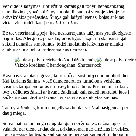
Per didelis laižymas ir priežiūra kartais gali rodyti nepakankamą
stimuliavimą, ypač kai šunys nuolat fiksuojasi vienoje vietoje be
akivaizdžios priežasties. Šunys gali laižyti letenas, kojas ar kitas
vietas vien todėl, kad jie mažai ką užima.
Be to, veterinarai įspėja, kad nesikartojantis laižymas yra tik elgesio
pagrindas. Alergijos, parazitai, odos ligos ir sąnarių skausmas gali
sukelti panašius simptomus, todėl nuolatinis laižymas ar plaukų
slinkimas nusipelno profesionalaus dėmesio.
Vaizdo kreditas: Chendongshan, Shutterstock
Kasimas yra kitas elgesys, kuris dažnai sustiprėja nuo nuobodulio.
Kai kuriems šunims, ypač daug energijos turinčioms veislėms,
kasimas tampa energijos ir nusivylimo šaltiniu. Psichiniai iššūkiai,
pvz., dėlionės žaislai ar kvapų žaidimai, gali padėti nukreipti juos į
kažką mažiau destruktyvaus nei krateriais užpildytas kiemas.
Tada yra ženklas, kurio daugelis savininkų visiškai pasigenda: per
daug miega.
Šunys natūraliai miega daug daugiau nei žmonės, dažnai apie 12
valandų per dieną ar daugiau, priklausomai nuo amžiaus ir veislės.
Tačiau ekspertai teigia, kad kai kurie nepakankamai stimuliuojami