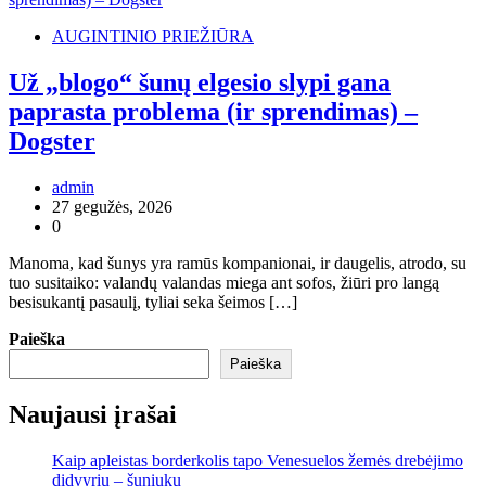
AUGINTINIO PRIEŽIŪRA
Už „blogo“ šunų elgesio slypi gana
paprasta problema (ir sprendimas) –
Dogster
admin
27 gegužės, 2026
0
Manoma, kad šunys yra ramūs kompanionai, ir daugelis, atrodo, su
tuo susitaiko: valandų valandas miega ant sofos, žiūri pro langą
besisukantį pasaulį, tyliai seka šeimos […]
Paieška
Paieška
Naujausi įrašai
Kaip apleistas borderkolis tapo Venesuelos žemės drebėjimo
didvyriu – šuniuku