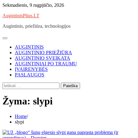
Skip
Sekmadienis, 9 rugpjūčio, 2026
to
AugintinisPlius.LT
content
Augintinis, priežiūra, technologijos
AUGINTINIS
AUGINTINIO PRIEŽIŪRA
AUGINTINIO SVEIKATA
AUGINTINIAI PO TRAUMŲ
ĮVAIRENYBĖS
PASLAUGOS
Ieškoti:
Žyma:
slypi
Home
slypi