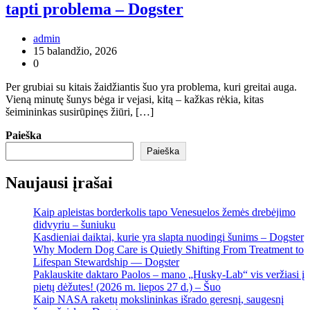
tapti problema – Dogster
admin
15 balandžio, 2026
0
Per grubiai su kitais žaidžiantis šuo yra problema, kuri greitai auga.
Vieną minutę šunys bėga ir vejasi, kitą – kažkas rėkia, kitas
šeimininkas susirūpinęs žiūri, […]
Paieška
Paieška
Naujausi įrašai
Kaip apleistas borderkolis tapo Venesuelos žemės drebėjimo
didvyriu – šuniuku
Kasdieniai daiktai, kurie yra slapta nuodingi šunims – Dogster
Why Modern Dog Care is Quietly Shifting From Treatment to
Lifespan Stewardship — Dogster
Paklauskite daktaro Paolos – mano „Husky-Lab“ vis veržiasi į
pietų dėžutes! (2026 m. liepos 27 d.) – Šuo
Kaip NASA raketų mokslininkas išrado geresnį, saugesnį