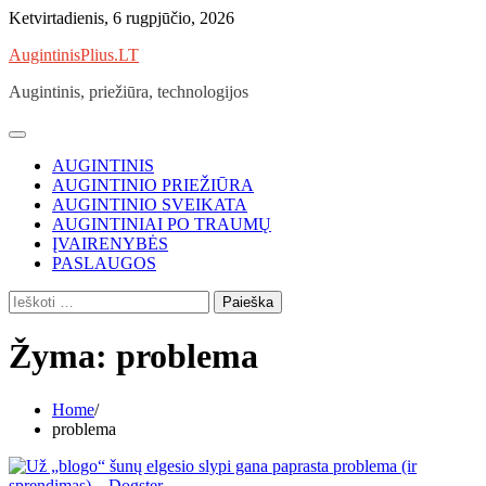
Skip
Ketvirtadienis, 6 rugpjūčio, 2026
to
AugintinisPlius.LT
content
Augintinis, priežiūra, technologijos
AUGINTINIS
AUGINTINIO PRIEŽIŪRA
AUGINTINIO SVEIKATA
AUGINTINIAI PO TRAUMŲ
ĮVAIRENYBĖS
PASLAUGOS
Ieškoti:
Žyma:
problema
Home
problema