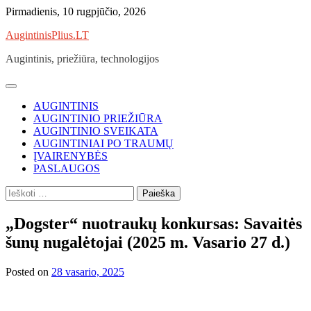
Skip
Pirmadienis, 10 rugpjūčio, 2026
to
AugintinisPlius.LT
content
Augintinis, priežiūra, technologijos
AUGINTINIS
AUGINTINIO PRIEŽIŪRA
AUGINTINIO SVEIKATA
AUGINTINIAI PO TRAUMŲ
ĮVAIRENYBĖS
PASLAUGOS
Ieškoti:
„Dogster“ nuotraukų konkursas: Savaitės
šunų nugalėtojai (2025 m. Vasario 27 d.)
Posted on
28 vasario, 2025