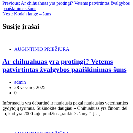
Navigacija
Previous:
Ar chihuahuas yra protingi? Vetems patvirtintas žvalgybos
paaiškinimas-šuns
tarp
Next:
Kodah lange – šuns
įrašų
Susiję įrašai
AUGINTINIO PRIEŽIŪRA
Ar chihuahuas yra protingi? Vetems
patvirtintas žvalgybos paaiškinimas-šuns
admin
28 vasario, 2025
0
Informacija yra dabartinė ir naujausia pagal naujausius veterinarijos
gydytojų tyrimus. Sužinokite daugiau » Chihuahuas yra žinomi dėl
to, kad yra 2000 -ųjų pradžios „rankinės šunys“ […]