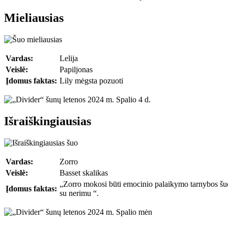
Mieliausias
Vardas:
Lelija
Veislė:
Papiljonas
Įdomus faktas:
Lily mėgsta pozuoti
Išraiškingiausias
Vardas:
Zorro
Veislė:
Basset skalikas
„Zorro mokosi būti emocinio palaikymo tarnybos š
Įdomus faktas:
su nerimu “.