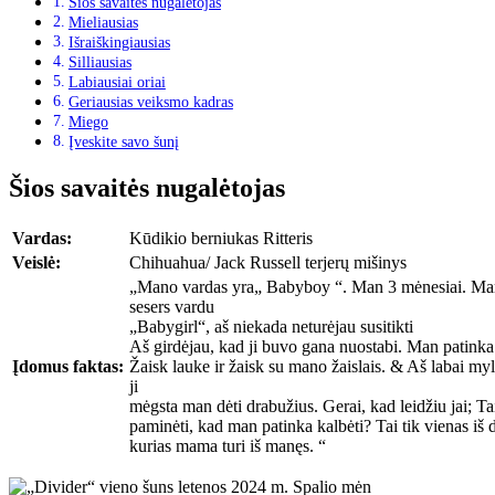
Šios savaitės nugalėtojas
Mieliausias
Išraiškingiausias
Silliausias
Labiausiai oriai
Geriausias veiksmo kadras
Miego
Įveskite savo šunį
Šios savaitės nugalėtojas
Vardas:
Kūdikio berniukas Ritteris
Veislė:
Chihuahua/ Jack Russell terjerų mišinys
„Mano vardas yra„ Babyboy “. Man 3 mėnesiai. M
sesers vardu
„Babygirl“, aš niekada neturėjau susitikti
Aš girdėjau, kad ji buvo gana nuostabi. Man patinka ž
Įdomus faktas:
Žaisk lauke ir žaisk su mano žaislais. & Aš labai my
ji
mėgsta man dėti drabužius. Gerai, kad leidžiu jai; Ta
paminėti, kad man patinka kalbėti? Tai tik vienas iš
kurias mama turi iš manęs. “