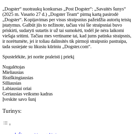
„Dogster“ nuotraukų konkursas „Post Dogster“: „Savaitės šunys“
(2025 m. Vasario 27 d.) „Dogster Team“ pirmą kartą pasirodė
„Dogster“. Kopijavimas per visus straipsnius pažeidžia autorių teisių
įstatymus. Galbūt jūs to nežinote, tačiau visi šie straipsniai buvo
priskirti, sudaryti sutartis ir už tai sumokėti, todėl jie nėra laikomi
viešąja sritimi. Tačiau mes vertiname tai, kad jums patinka straipsnis,
ir norėtumėte, jei ir toliau dalinsitės tik pirmoji straipsnio pastraipa,
tada susiejate su likusiu kūriniu „Dogster.com“.
Spustelėkite, jei norite praleisti į priekį
Nugalėtojas
Mieliausias
Išraiškingiausias
Silliausias
Labiausiai oriai
Geriausias veiksmo kadras
Įveskite savo šunį
Turinys: