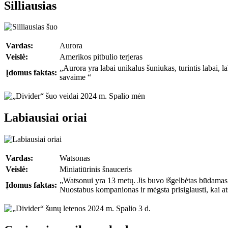
Silliausias
Vardas:
Aurora
Veislė:
Amerikos pitbulio terjeras
„Aurora yra labai unikalus šuniukas, turintis labai, 
Įdomus faktas:
savaime “
Labiausiai oriai
Vardas:
Watsonas
Veislė:
Miniatiūrinis šnauceris
„Watsonui yra 13 metų. Jis buvo išgelbėtas būdamas 2
Įdomus faktas:
Nuostabus kompanionas ir mėgsta prisiglausti, kai a