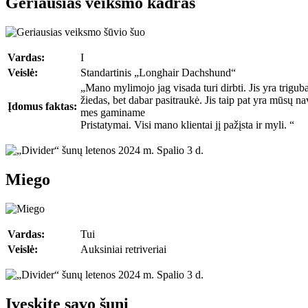
Geriausias veiksmo kadras
Vardas:
I
Veislė:
Standartinis „Longhair Dachshund“
„Mano mylimojo jag visada turi dirbti. Jis yra trigu
žiedas, bet dabar pasitraukė. Jis taip pat yra mūsų n
Įdomus faktas:
mes gaminame
Pristatymai. Visi mano klientai jį pažįsta ir myli. “
Miego
Vardas:
Tui
Veislė:
Auksiniai retriveriai
Įveskite savo šunį