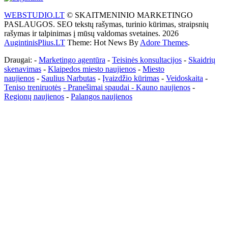
WEBSTUDIO.LT
© SKAITMENINIO MARKETINGO
PASLAUGOS. SEO tekstų rašymas, turinio kūrimas, straipsnių
rašymas ir talpinimas į mūsų valdomas svetaines. 2026
AugintinisPlius.LT
Theme: Hot News By
Adore Themes
.
Draugai: -
Marketingo agentūra
-
Teisinės konsultacijos
-
Skaidrių
skenavimas
-
Klaipedos miesto naujienos
-
Miesto
naujienos
-
Saulius Narbutas
-
Įvaizdžio kūrimas
-
Veidoskaita
-
Teniso treniruotės
- Pranešimai spaudai -
Kauno naujienos
-
Regionų naujienos
-
Palangos naujienos