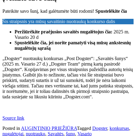
Pateikite savo šunį, kad galėtumėte būti rodomi!
Spustelėkite čia
Šis straipsnis yra mūsų savaitinio nuotraukų konkurso dalis
Peržiūrėkite praėjusios savaitės nugalėtojus čia:
2025 m.
Vasario 20 d
Spustelėkite čia, jei norite pamatyti visą mūsų ankstesnių
nugalėtojų sąrašą
„Dogster“ nuotraukų konkursas „Post Dogster“: „Savaitės šunys“
(2025 m. Vasario 27 d.) „Dogster Team“ pirmą kartą pasirodė
„Dogster“. Kopijavimas per visus straipsnius pažeidžia autorių teisių
įstatymus. Galbūt jūs to nežinote, tačiau visi šie straipsniai buvo
priskirti, sudaryti sutartis ir už tai sumokėti, todėl jie nėra laikomi
viešąja sritimi. Tačiau mes vertiname tai, kad jums patinka straipsnis,
ir norėtumėte, jei ir toliau dalinsitės tik pirmoji straipsnio pastraipa,
tada susiejate su likusiu kūriniu „Dogster.com“.
Source link
Posted in
AUGINTINIO PRIEŽIŪRA
Tagged
Dogster
,
konkursas
,
nugalėtojai
,
nuotraukų
,
Savaitės
,
šunų
,
Vasario