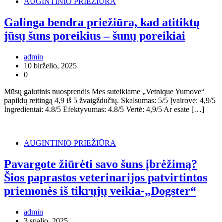
AUGINTINIO PRIEŽIŪRA
Galinga bendra priežiūra, kad atitiktų
jūsų šuns poreikius – šunų poreikiai
admin
10 birželio, 2025
0
Mūsų galutinis nuosprendis Mes suteikiame „Vetnique Yumove“
papildų reitingą 4,9 iš 5 žvaigždučių. Skalsumas: 5/5 Įvairovė: 4,9/5
Ingredientai: 4.8/5 Efektyvumas: 4.8/5 Vertė: 4,9/5 Ar esate […]
AUGINTINIO PRIEŽIŪRA
Pavargote žiūrėti savo šuns įbrėžimą?
Šios paprastos veterinarijos patvirtintos
priemonės iš tikrųjų veikia-„Dogster“
admin
3 spalio, 2025