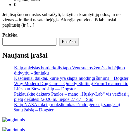
0
Jei jūsų šuo nenustos subraižyti, laižyti ar kramtyti jų odos, tu ne
vienas – ir tikrai nesate bejėgis. Alergija yra viena iš labiausiai
paplitusių (ir […]
Paieška
Paieška
Naujausi įrašai
Kaip apleistas borderkolis tapo Venesuelos žemės drebėjimo
didvyriu – šuniuku
Kasdieniai daiktai, kurie yra slapta nuodingi šunims – Dogster
Why Modern Dog Care is Quietly Shifting From Treatment to
Lifespan Stewardship — Dogster
Paklauskite daktaro Paolos – mano „Husky-Lab“ vis veržiasi į
pietų dėžutes! (2026 m. liepos 27 d.) – Šuo
Kaip NASA raketų mokslininkas išrado geresnį, saugesnį
šunų žaislą – Dogster