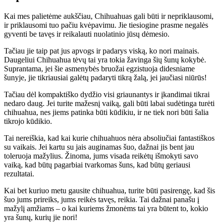
Kai mes palietėme aukščiau, Chihuahuas gali būti ir nepriklausomi,
ir priklausomi tuo pačiu kvėpavimu. Jie tiesiogine prasme negalės
gyventi be tavęs ir reikalauti nuolatinio jūsų dėmesio.
Tačiau jie taip pat jus apvogs ir padarys viską, ko nori mainais.
Daugeliui Chihuahua tėvų tai yra tokia žavinga šių šunų kokybė.
Suprantama, jei šie asmenybės bruožai egzistuoja didesniame
šunyje, jie tikriausiai galėtų padaryti tikrą žalą, jei jaučiasi niūrūs!
Tačiau dėl kompaktiško dydžio visi griaunantys ir įkandimai tikrai
nedaro daug. Jei turite mažesnį vaiką, gali būti labai sudėtinga turėti
chihuahua, nes jiems patinka būti kūdikiu, ir ne tiek nori būti šalia
tikrojo kūdikio.
Tai nereiškia, kad kai kurie chihuahuos nėra absoliučiai fantastiškos
su vaikais. Jei kartu su jais auginamas šuo, dažnai jis bent jau
toleruoja mažylius. Žinoma, jums visada reikėtų išmokyti savo
vaiką, kad būtų pagarbiai tvarkomas šuns, kad būtų geriausi
rezultatai.
Kai bet kuriuo metu gausite chihuahua, turite būti pasirengę, kad šis
šuo jums prireiks, jums reikės tavęs, reikia. Tai dažnai panašu į
mažylį amžiams – o kai kuriems žmonėms tai yra būtent to, kokio
yra šunų, kurių jie nori!