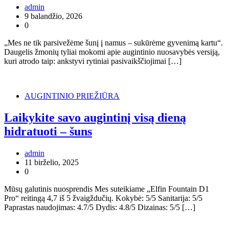
admin
9 balandžio, 2026
0
„Mes ne tik parsivežėme šunį į namus – sukūrėme gyvenimą kartu“.
Daugelis žmonių tyliai mokomi apie augintinio nuosavybės versiją,
kuri atrodo taip: ankstyvi rytiniai pasivaikščiojimai […]
AUGINTINIO PRIEŽIŪRA
Laikykite savo augintinį visą dieną
hidratuoti – šuns
admin
11 birželio, 2025
0
Mūsų galutinis nuosprendis Mes suteikiame „Elfin Fountain D1
Pro“ reitingą 4,7 iš 5 žvaigždučių. Kokybė: 5/5 Sanitarija: 5/5
Paprastas naudojimas: 4.7/5 Dydis: 4.8/5 Dizainas: 5/5 […]