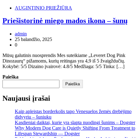
AUGINTINIO PRIEŽIŪRA
Priešistorinė miego mados ikona – šunų
admin
25 balandžio, 2025
0
Mūsų galutinis nuosprendis Mes suteikiame „Leveret Dog Pink
Dinozaurų“ pižamoms, kurių reitingas yra 4,9 iš 5 žvaigždučių.
Kokybė: 5/5 Dizaino įvairovė: 4.8/5 Medžiaga: 5/5 Tinka: […]
Paieška
Paieška
Naujausi įrašai
Kaip apleistas borderkolis tapo Venesuelos žemės drebėjimo
didvyriu – šuniuku
Kasdieniai daiktai, kurie yra slapta nuodingi šunims – Dogster
Why Modern Dog Care is Quietly Shifting From Treatment to
Lifespan Stewardship — Dogster