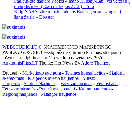
Paklauskite daktaro Paolos – mano „Husky-Lab“ vis veržiasi į
pietų dėžutes! (2026 m. liepos 27 d.) – Šuo
Kaip NASA raketų mokslininkas išrado geresnį, saugesnį
šunų žaislą – Dogster
WEBSTUDIO.LT
© SKAITMENINIO MARKETINGO
PASLAUGOS. SEO tekstų rašymas, turinio kūrimas, straipsnių
rašymas ir talpinimas į mūsų valdomas svetaines. 2026
AugintinisPlius.LT
Theme: Hot News By
Adore Themes
.
Draugai: -
Marketingo agentūra
-
Teisinės konsultacijos
-
Skaidrių
skenavimas
-
Klaipedos miesto naujienos
-
Miesto
naujienos
-
Saulius Narbutas
-
Įvaizdžio kūrimas
-
Veidoskaita
-
Teniso treniruotės
- Pranešimai spaudai -
Kauno naujienos
-
Regionų naujienos
-
Palangos naujienos