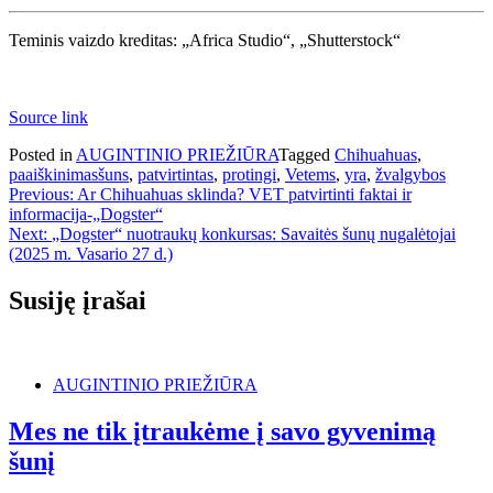
Teminis vaizdo kreditas: „Africa Studio“, „Shutterstock“
Source link
Posted in
AUGINTINIO PRIEŽIŪRA
Tagged
Chihuahuas
,
paaiškinimasšuns
,
patvirtintas
,
protingi
,
Vetems
,
yra
,
žvalgybos
Navigacija
Previous:
Ar Chihuahuas sklinda? VET patvirtinti faktai ir
informacija-„Dogster“
tarp
Next:
„Dogster“ nuotraukų konkursas: Savaitės šunų nugalėtojai
įrašų
(2025 m. Vasario 27 d.)
Susiję įrašai
AUGINTINIO PRIEŽIŪRA
Mes ne tik įtraukėme į savo gyvenimą
šunį