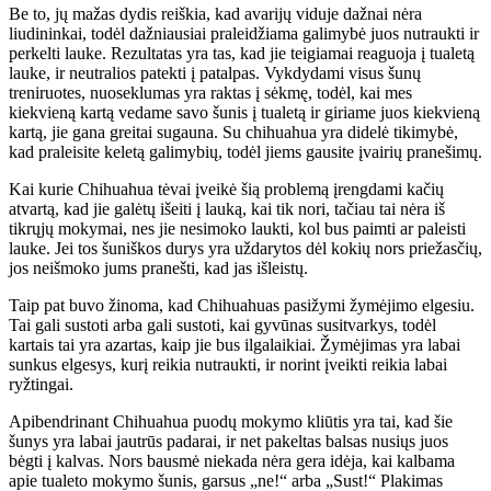
Be to, jų mažas dydis reiškia, kad avarijų viduje dažnai nėra
liudininkai, todėl dažniausiai praleidžiama galimybė juos nutraukti ir
perkelti lauke. Rezultatas yra tas, kad jie teigiamai reaguoja į tualetą
lauke, ir neutralios patekti į patalpas. Vykdydami visus šunų
treniruotes, nuoseklumas yra raktas į sėkmę, todėl, kai mes
kiekvieną kartą vedame savo šunis į tualetą ir giriame juos kiekvieną
kartą, jie gana greitai sugauna. Su chihuahua yra didelė tikimybė,
kad praleisite keletą galimybių, todėl jiems gausite įvairių pranešimų.
Kai kurie Chihuahua tėvai įveikė šią problemą įrengdami kačių
atvartą, kad jie galėtų išeiti į lauką, kai tik nori, tačiau tai nėra iš
tikrųjų mokymai, nes jie nesimoko laukti, kol bus paimti ar paleisti
lauke. Jei tos šuniškos durys yra uždarytos dėl kokių nors priežasčių,
jos neišmoko jums pranešti, kad jas išleistų.
Taip pat buvo žinoma, kad Chihuahuas pasižymi žymėjimo elgesiu.
Tai gali sustoti arba gali sustoti, kai gyvūnas susitvarkys, todėl
kartais tai yra azartas, kaip jie bus ilgalaikiai. Žymėjimas yra labai
sunkus elgesys, kurį reikia nutraukti, ir norint įveikti reikia labai
ryžtingai.
Apibendrinant Chihuahua puodų mokymo kliūtis yra tai, kad šie
šunys yra labai jautrūs padarai, ir net pakeltas balsas nusiųs juos
bėgti į kalvas. Nors bausmė niekada nėra gera idėja, kai kalbama
apie tualeto mokymo šunis, garsus „ne!“ arba „Sust!“ Plakimas