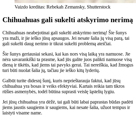
Vaizdo kreditas: Rebekah Zemansky, Shutterstock
Chihuahuas gali sukelti atskyrimo nerimą
Chihuahuas neabejotinai gali sukelti atskyrimo nerimą! Šie šunys
yra maži, ir jie ieško jūsų apsaugos. Jei nesate šalia jų visą parą, tai
gali sukelti daug nerimo ir tikrai sukelti problemą ateičiai.
Šie šunys geriausiai sekasi, kai kas nors visą laiką yra namuose. Jie
nėra savarankiški ta prasme, kad jūs galite juos palikti namuose visą
dieną ir tikėtis, kad jiems tai pavyks gerai. Tai nereiškia, kad žmogus
turi būti nuolat šalia jų, tačiau jie ieško kitų lyderių.
Galbūt turite didesnį šunį, kuris neprieštarauja faktui, kad jūsų
chihuahua yra bosas ir veiks efektyviai. Kartais reikia tam tikros
rūšies asmenybės, todėl būtina suprasti veislę ląstelių lygiu.
Jei jūsų chihuahua yra dėžė, tai gali būti labai paprastas būdas padėti
jiems jaustis saugiems ir saugiems, kai nesate šalia, užuot tempus ir
laistyti visame name.