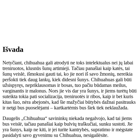
Išvada
Netyčiant, chihuahua gali atrodyti ne toks intelektualus nei jų labai
treniruotos, klusnūs šunų artimieji. Tačiau panašiai kaip katės, tai
šunų veislė, išmokusi gauti tai, ko jie nori iš savo žmonių, nereikia
peršokti tiek daug lankų, kiek didesni šunys. Chihuahuas gali būti
užsispyręs, nepriklausomas ir bosas, tuo pačiu būdamas meilus,
varginantis ir malonus. Nors jie vis dar yra šunys, ir jiems turėtų būti
suteikta tokia pati socializacija, treniruotės ir ribos, kaip ir bet kuris
kitas šuo, nėra abejonės, kad šie mažyčiai būtybės dažnai pasitrauks
ir netgi bus puoselėjami – kartkartėmis bus šiek tiek neklaužada.
Daugelis „Chihuahua“ savininkų niekada negalvojo, kad tai jiems
bus veislė, tačiau panašiai kaip bulvių traškučiai, sunku sustoti. Jie
yra šunys, kaip ne kiti, ir jei turite kantrybės, supratimo ir mėgstate
pasidalyti savo gyvenimu su Chihuahua, nesigailėsite.