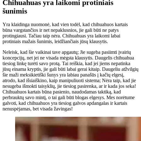
Chihuahuas yra laikomi protiniais
šunimis
Yra klaidinga nuomonė, kad vien todėl, kad chihuahuos kartais
būna vargstančios ir net nepaklusnios, jie gali būti ne patys
protingiausi. Tačiau taip nėra. Chihuahuas yra laikomi labai
protiniais mažais šunimis, leidžiančiais jūsų klausytis.
Neleisk, kad šie vaikinai tave apgautų; Jie sugeba pasiimti įvairių
koncepcijų, net jei ne visada mėgsta klausytis. Daugelis chihuahua
tiesiog linkę turėti savo protą. Tai reiškia, kad jei jiems nepatinka
jūsų einama kryptis, jie gali būti labai gerai kitaip. Daugeliu atžvilgių
šie maži meksikietiški šunys yra labiau panašūs į kačių elgesį,
atrodo, kad išsiaiškino, kaip manipuliuoti sistema; Nėra taip, kad jie
nesugeba išmokti taisyklių, jie tiesiog pasirenka, ar ir kada jos seka!
Chihuahuos kartais būna pasienio, naudodamas taktiką, kad
perbrauktų savo mintį, o tai gali būti blogas elgesys. Mes norėtume
galvoti, kad chihuahuos yra tiesiog galvos apdangalas ir kartais
nenuspėjamas, bet visada žavingas!