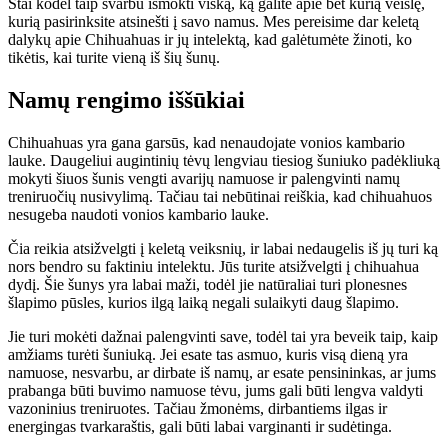
Štai kodėl taip svarbu išmokti viską, ką galite apie bet kurią veislę,
kurią pasirinksite atsinešti į savo namus. Mes pereisime dar keletą
dalykų apie Chihuahuas ir jų intelektą, kad galėtumėte žinoti, ko
tikėtis, kai turite vieną iš šių šunų.
Namų rengimo iššūkiai
Chihuahuas yra gana garsūs, kad nenaudojate vonios kambario
lauke. Daugeliui augintinių tėvų lengviau tiesiog šuniuko padėkliuką
mokyti šiuos šunis vengti avarijų namuose ir palengvinti namų
treniruočių nusivylimą. Tačiau tai nebūtinai reiškia, kad chihuahuos
nesugeba naudoti vonios kambario lauke.
Čia reikia atsižvelgti į keletą veiksnių, ir labai nedaugelis iš jų turi ką
nors bendro su faktiniu intelektu. Jūs turite atsižvelgti į chihuahua
dydį. Šie šunys yra labai maži, todėl jie natūraliai turi plonesnes
šlapimo pūsles, kurios ilgą laiką negali sulaikyti daug šlapimo.
Jie turi mokėti dažnai palengvinti save, todėl tai yra beveik taip, kaip
amžiams turėti šuniuką. Jei esate tas asmuo, kuris visą dieną yra
namuose, nesvarbu, ar dirbate iš namų, ar esate pensininkas, ar jums
prabanga būti buvimo namuose tėvu, jums gali būti lengva valdyti
vazoninius treniruotes. Tačiau žmonėms, dirbantiems ilgas ir
energingas tvarkaraštis, gali būti labai varginanti ir sudėtinga.