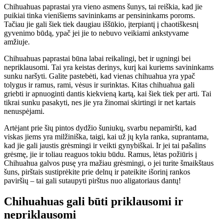
Chihuahuas paprastai yra vieno asmens šunys, tai reiškia, kad jie
puikiai tinka vienišiems savininkams ar pensininkams poroms.
Tačiau jie gali šiek tiek daugiau iššūkio, įterpiantį į chaotiškesnį
gyvenimo būdą, ypač jei jie to nebuvo veikiami ankstyvame
amžiuje.
Chihuahuas paprastai būna labai reikalingi, bet ir ugningi bei
nepriklausomi. Tai yra keistas derinys, kurį kai kuriems savininkams
sunku naršyti. Galite pastebėti, kad vienas chihuahua yra ypač
tolygus ir ramus, rami, vėsus ir surinktas. Kitas chihuahua gali
griebti ir apnuoginti dantis kiekvieną kartą, kai šiek tiek per arti. Tai
tikrai sunku pasakyti, nes jie yra žinomai skirtingi ir net kartais
nenuspėjami.
Artėjant prie šių pintos dydžio šuniukų, svarbu nepamiršti, kad
viskas jiems yra milžiniška, taigi, kai už jų kyla ranka, suprantama,
kad jie gali jaustis grėsmingi ir veikti gynybiškai. Ir jei tai pašalins
grėsmę, jie ir toliau reaguos tokiu būdu. Ramus, lėtas požiūris į
Chihuahua galvos pusę yra mažiau grėsmingi, o jei turite šmaikštaus
šuns, pirštais sustiprėkite prie delnų ir pateikite išorinį rankos
paviršių – tai gali sutaupyti pirštus nuo aligatoriaus dantų!
Chihuahuas gali būti priklausomi ir
nepriklausomi