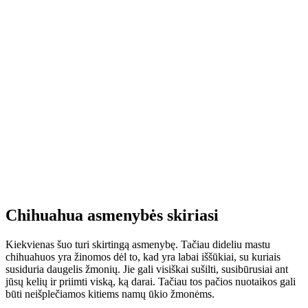
Chihuahua asmenybės skiriasi
Kiekvienas šuo turi skirtingą asmenybę. Tačiau dideliu mastu
chihuahuos yra žinomos dėl to, kad yra labai iššūkiai, su kuriais
susiduria daugelis žmonių. Jie gali visiškai sušilti, susibūrusiai ant
jūsų kelių ir priimti viską, ką darai. Tačiau tos pačios nuotaikos gali
būti neišplečiamos kitiems namų ūkio žmonėms.