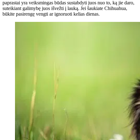
paprastai yra veiksmingas būdas sustabdyti juos nuo to, ką jie daro,
suteikiant galimybę juos išvežti į lauką. Jei šaukiate Chihuahua,
būkite pasirengę vengti ar ignoruoti kelias dienas.