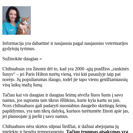
Informacija yra dabartinė ir naujausia pagal naujausius veterinarijos
gydytojų tyrimus.
Sužinokite daugiau »
Chihuahuas yra žinomi dėl to, kad yra 2000 -ųjų pradžios „rankinės
šunys“ – jei Paris Hilton turėtų vieną, visi kiti pasaulyje taip pat
norėjo. Jų populiarumas išaugo, todėl jie tapo vienu geidžiamiausių
visų laikų mažų šunų.
Tačiau kai vis daugiau ir daugiau šeimų atveža šiuos šunis į savo
namus, jos supranta tam tikrus iššūkius, kurie kyla kartu su jais.
Nors chihuahuos gali padaryti nuostabius daugelio skirtingų šeimų
papildymus, yra tam tikrų dalykų, kuriuos turėtumėte žinoti apie jas,
jei planuojate jį įnešti į savo namus.
Chihuahuos nėra skirtos silpnai širdžiai, ir dažnai abejojama jų
intelektu ir bendra temperamentu.
Tačiau trumpas atsakymas yra