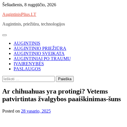
Skip
Šeštadienis, 8 rugpjūčio, 2026
to
AugintinisPlius.LT
content
Augintinis, priežiūra, technologijos
AUGINTINIS
AUGINTINIO PRIEŽIŪRA
AUGINTINIO SVEIKATA
AUGINTINIAI PO TRAUMŲ
ĮVAIRENYBĖS
PASLAUGOS
Ieškoti:
Ar chihuahuas yra protingi? Vetems
patvirtintas žvalgybos paaiškinimas-šuns
Posted on
28 vasario, 2025