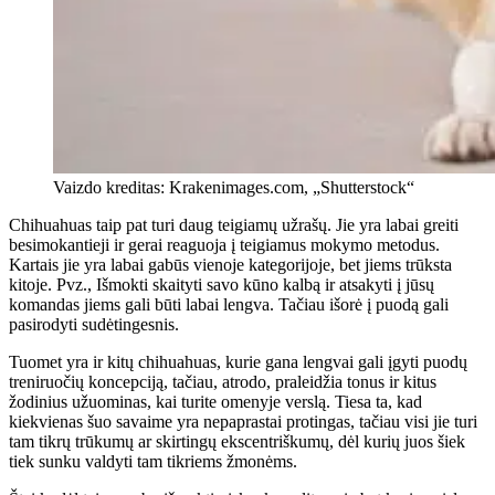
Vaizdo kreditas: Krakenimages.com, „Shutterstock“
Chihuahuas taip pat turi daug teigiamų užrašų. Jie yra labai greiti
besimokantieji ir gerai reaguoja į teigiamus mokymo metodus.
Kartais jie yra labai gabūs vienoje kategorijoje, bet jiems trūksta
kitoje. Pvz., Išmokti skaityti savo kūno kalbą ir atsakyti į jūsų
komandas jiems gali būti labai lengva. Tačiau išorė į puodą gali
pasirodyti sudėtingesnis.
Tuomet yra ir kitų chihuahuas, kurie gana lengvai gali įgyti puodų
treniruočių koncepciją, tačiau, atrodo, praleidžia tonus ir kitus
žodinius užuominas, kai turite omenyje verslą. Tiesa ta, kad
kiekvienas šuo savaime yra nepaprastai protingas, tačiau visi jie turi
tam tikrų trūkumų ar skirtingų ekscentriškumų, dėl kurių juos šiek
tiek sunku valdyti tam tikriems žmonėms.