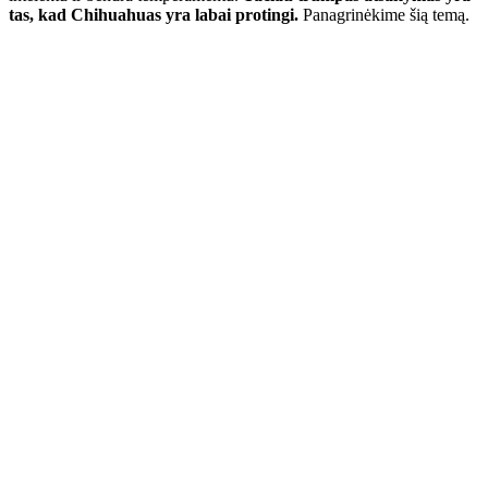
tas, kad Chihuahuas yra labai protingi.
Panagrinėkime šią temą.