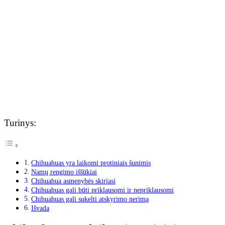
Turinys:
Chihuahuas yra laikomi protiniais šunimis
Namų rengimo iššūkiai
Chihuahua asmenybės skiriasi
Chihuahuas gali būti priklausomi ir nepriklausomi
Chihuahuas gali sukelti atskyrimo nerimą
Išvada