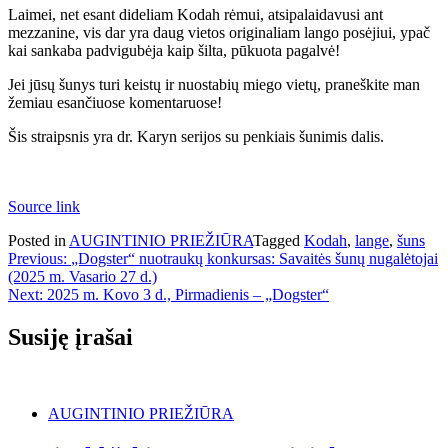
Laimei, net esant dideliam Kodah rėmui, atsipalaidavusi ant
mezzanine, vis dar yra daug vietos originaliam lango posėjiui, ypač
kai sankaba padvigubėja kaip šilta, pūkuota pagalvė!
Jei jūsų šunys turi keistų ir nuostabių miego vietų, praneškite man
žemiau esančiuose komentaruose!
Šis straipsnis yra dr. Karyn serijos su penkiais šunimis dalis.
Source link
Posted in
AUGINTINIO PRIEŽIŪRA
Tagged
Kodah
,
lange
,
šuns
Navigacija
Previous:
„Dogster“ nuotraukų konkursas: Savaitės šunų nugalėtojai
(2025 m. Vasario 27 d.)
tarp
Next:
2025 m. Kovo 3 d., Pirmadienis – „Dogster“
įrašų
Susiję įrašai
AUGINTINIO PRIEŽIŪRA