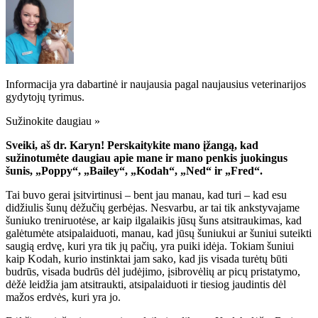
Informacija yra dabartinė ir naujausia pagal naujausius veterinarijos
gydytojų tyrimus.
Sužinokite daugiau »
Sveiki, aš dr. Karyn! Perskaitykite mano įžangą, kad
sužinotumėte daugiau apie mane ir mano penkis juokingus
šunis, „Poppy“, „Bailey“, „Kodah“, „Ned“ ir „Fred“.
Tai buvo gerai įsitvirtinusi – bent jau manau, kad turi – kad esu
didžiulis šunų dėžučių gerbėjas. Nesvarbu, ar tai tik ankstyvajame
šuniuko treniruotėse, ar kaip ilgalaikis jūsų šuns atsitraukimas, kad
galėtumėte atsipalaiduoti, manau, kad jūsų šuniukui ar šuniui suteikti
saugią erdvę, kuri yra tik jų pačių, yra puiki idėja. Tokiam šuniui
kaip Kodah, kurio instinktai jam sako, kad jis visada turėtų būti
budrūs, visada budrūs dėl judėjimo, įsibrovėlių ar picų pristatymo,
dėžė leidžia jam atsitraukti, atsipalaiduoti ir tiesiog jaudintis dėl
mažos erdvės, kuri yra jo.