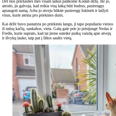
Dėl šios priežasties mes visam laikui palikome Kodah dėžę. Be jo,
atrodo, jis galvoja, kad reikia visą laiką būti budrus, pasirengęs
apsaugoti namą. Arba jo atveju būkite pasirengę šokinėti ir laižyti
visus, kurie ateina pro priekines duris.
Kai dėžė buvo pastatyta po priekiniu langu, ji tapo populiaria vienos
iš mūsų kačių, sankabos, vieta. Galų gale prie jo prisijungė Nedas ir
Fredis, kurie suprato, kad tai jiems suteikė puikų vaizdą apie atvejų
ir išvykų lauke, taip pat į šiltos saulės vietą.