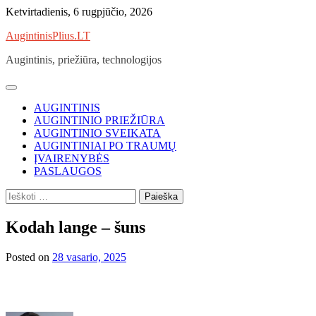
Skip
Ketvirtadienis, 6 rugpjūčio, 2026
to
AugintinisPlius.LT
content
Augintinis, priežiūra, technologijos
AUGINTINIS
AUGINTINIO PRIEŽIŪRA
AUGINTINIO SVEIKATA
AUGINTINIAI PO TRAUMŲ
ĮVAIRENYBĖS
PASLAUGOS
Ieškoti:
Kodah lange – šuns
Posted on
28 vasario, 2025