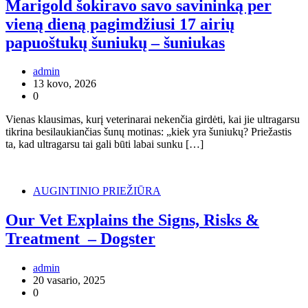
Marigold šokiravo savo savininką per
vieną dieną pagimdžiusi 17 airių
papuoštukų šuniukų – šuniukas
admin
13 kovo, 2026
0
Vienas klausimas, kurį veterinarai nekenčia girdėti, kai jie ultragarsu
tikrina besilaukiančias šunų motinas: „kiek yra šuniukų? Priežastis
ta, kad ultragarsu tai gali būti labai sunku […]
AUGINTINIO PRIEŽIŪRA
Our Vet Explains the Signs, Risks &
Treatment – Dogster
admin
20 vasario, 2025
0