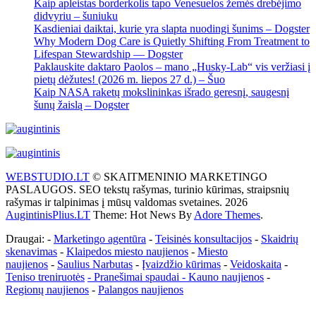
Kaip apleistas borderkolis tapo Venesuelos žemės drebėjimo
didvyriu – šuniuku
Kasdieniai daiktai, kurie yra slapta nuodingi šunims – Dogster
Why Modern Dog Care is Quietly Shifting From Treatment to
Lifespan Stewardship — Dogster
Paklauskite daktaro Paolos – mano „Husky-Lab“ vis veržiasi į
pietų dėžutes! (2026 m. liepos 27 d.) – Šuo
Kaip NASA raketų mokslininkas išrado geresnį, saugesnį
šunų žaislą – Dogster
WEBSTUDIO.LT
© SKAITMENINIO MARKETINGO
PASLAUGOS. SEO tekstų rašymas, turinio kūrimas, straipsnių
rašymas ir talpinimas į mūsų valdomas svetaines. 2026
AugintinisPlius.LT
Theme: Hot News By
Adore Themes
.
Draugai: -
Marketingo agentūra
-
Teisinės konsultacijos
-
Skaidrių
skenavimas
-
Klaipedos miesto naujienos
-
Miesto
naujienos
-
Saulius Narbutas
-
Įvaizdžio kūrimas
-
Veidoskaita
-
Teniso treniruotės
- Pranešimai spaudai -
Kauno naujienos
-
Regionų naujienos
-
Palangos naujienos