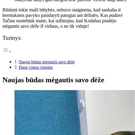
Būdami tokie maži būtybės, nebuvo staigmena, kad sankaba ir
berniukams pavyko pasidaryti patogiai ant dėžutės. Kas
padarė
Tačiau nustebink mane, kai sužinojau, kad Kodahas pradėjo
mėgautis savo dėže iš viršaus, o ne tik viduje!
Turinys:
Naujas būdas mėgautis savo dėže
Daug vietos visiems
Naujas būdas mėgautis savo dėže