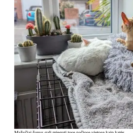
Mažyčiai šunys gali miegoti tose pačiose vietose kaip katės