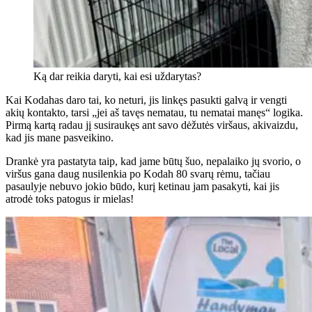
Ką dar reikia daryti, kai esi uždarytas?
Kai Kodahas daro tai, ko neturi, jis linkęs pasukti galvą ir vengti
akių kontakto, tarsi „jei aš tavęs nematau, tu nematai manęs“ logika.
Pirmą kartą radau jį susiraukęs ant savo dėžutės viršaus, akivaizdu,
kad jis mane pasveikino.
Drankė yra pastatyta taip, kad jame būtų šuo, nepalaiko jų svorio, o
viršus gana daug nusilenkia po Kodah 80 svarų rėmu, tačiau
pasaulyje nebuvo jokio būdo, kurį ketinau jam pasakyti, kai jis
atrodė toks patogus ir mielas!