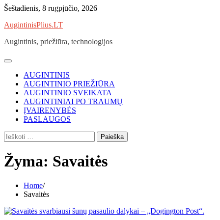
Skip
Šeštadienis, 8 rugpjūčio, 2026
to
AugintinisPlius.LT
content
Augintinis, priežiūra, technologijos
AUGINTINIS
AUGINTINIO PRIEŽIŪRA
AUGINTINIO SVEIKATA
AUGINTINIAI PO TRAUMŲ
ĮVAIRENYBĖS
PASLAUGOS
Ieškoti:
Žyma:
Savaitės
Home
Savaitės