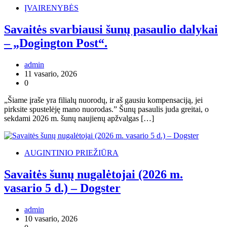
ĮVAIRENYBĖS
Savaitės svarbiausi šunų pasaulio dalykai
– „Dogington Post“.
admin
11 vasario, 2026
0
„Šiame įraše yra filialų nuorodų, ir aš gausiu kompensaciją, jei
pirksite spustelėję mano nuorodas.” Šunų pasaulis juda greitai, o
sekdami 2026 m. šunų naujienų apžvalgas […]
AUGINTINIO PRIEŽIŪRA
Savaitės šunų nugalėtojai (2026 m.
vasario 5 d.) – Dogster
admin
10 vasario, 2026