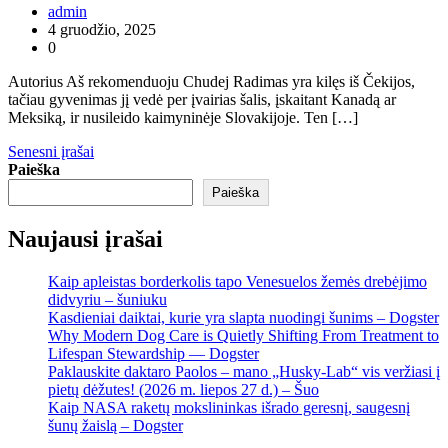
admin
4 gruodžio, 2025
0
Autorius Aš rekomenduoju Chudej Radimas yra kilęs iš Čekijos,
tačiau gyvenimas jį vedė per įvairias šalis, įskaitant Kanadą ar
Meksiką, ir nusileido kaimyninėje Slovakijoje. Ten […]
Navigacija
Senesni įrašai
Paieška
tarp
Paieška
įrašų
Naujausi įrašai
Kaip apleistas borderkolis tapo Venesuelos žemės drebėjimo
didvyriu – šuniuku
Kasdieniai daiktai, kurie yra slapta nuodingi šunims – Dogster
Why Modern Dog Care is Quietly Shifting From Treatment to
Lifespan Stewardship — Dogster
Paklauskite daktaro Paolos – mano „Husky-Lab“ vis veržiasi į
pietų dėžutes! (2026 m. liepos 27 d.) – Šuo
Kaip NASA raketų mokslininkas išrado geresnį, saugesnį
šunų žaislą – Dogster