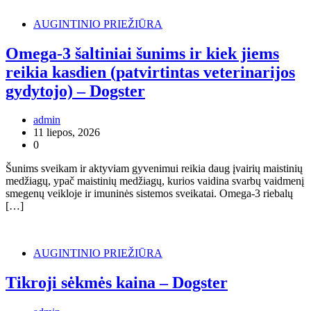
AUGINTINIO PRIEŽIŪRA
Omega-3 šaltiniai šunims ir kiek jiems
reikia kasdien (patvirtintas veterinarijos
gydytojo) – Dogster
admin
11 liepos, 2026
0
Šunims sveikam ir aktyviam gyvenimui reikia daug įvairių maistinių
medžiagų, ypač maistinių medžiagų, kurios vaidina svarbų vaidmenį
smegenų veikloje ir imuninės sistemos sveikatai. Omega-3 riebalų
[…]
AUGINTINIO PRIEŽIŪRA
Tikroji sėkmės kaina – Dogster