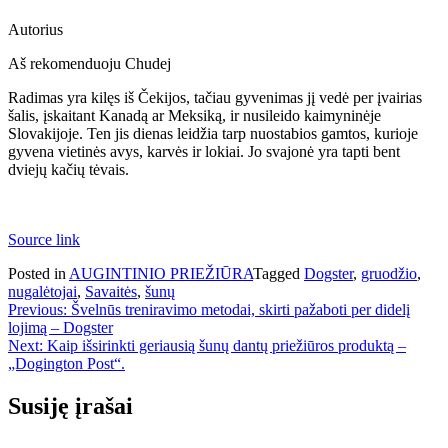
Autorius
Aš rekomenduoju Chudej
Radimas yra kilęs iš Čekijos, tačiau gyvenimas jį vedė per įvairias
šalis, įskaitant Kanadą ar Meksiką, ir nusileido kaimyninėje
Slovakijoje. Ten jis dienas leidžia tarp nuostabios gamtos, kurioje
gyvena vietinės avys, karvės ir lokiai. Jo svajonė yra tapti bent
dviejų kačių tėvais.
Source link
Posted in
AUGINTINIO PRIEŽIŪRA
Tagged
Dogster
,
gruodžio
,
nugalėtojai
,
Savaitės
,
šunų
Navigacija
Previous:
Švelnūs treniravimo metodai, skirti pažaboti per didelį
lojimą – Dogster
tarp
Next:
Kaip išsirinkti geriausią šunų dantų priežiūros produktą –
įrašų
„Dogington Post“.
Susiję įrašai