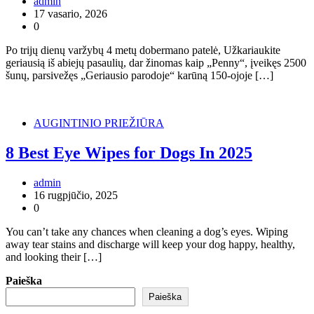
admin
17 vasario, 2026
0
Po trijų dienų varžybų 4 metų dobermano patelė, Užkariaukite
geriausią iš abiejų pasaulių, dar žinomas kaip „Penny“, įveikęs 2500
šunų, parsivežęs „Geriausio parodoje“ karūną 150-ojoje […]
AUGINTINIO PRIEŽIŪRA
8 Best Eye Wipes for Dogs In 2025
admin
16 rugpjūčio, 2025
0
You can’t take any chances when cleaning a dog’s eyes. Wiping
away tear stains and discharge will keep your dog happy, healthy,
and looking their […]
Paieška
Paieška