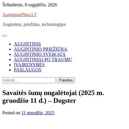
Skip
Šeštadienis, 8 rugpjūčio, 2026
to
AugintinisPlius.LT
content
Augintinis, priežiūra, technologijos
AUGINTINIS
AUGINTINIO PRIEŽIŪRA
AUGINTINIO SVEIKATA
AUGINTINIAI PO TRAUMŲ
ĮVAIRENYBĖS
PASLAUGOS
Ieškoti:
Savaitės šunų nugalėtojai (2025 m.
gruodžio 11 d.) – Dogster
Posted on
11 gruodžio, 2025