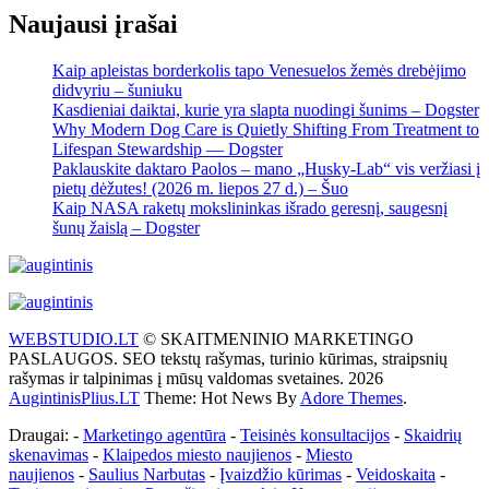
Naujausi įrašai
Kaip apleistas borderkolis tapo Venesuelos žemės drebėjimo
didvyriu – šuniuku
Kasdieniai daiktai, kurie yra slapta nuodingi šunims – Dogster
Why Modern Dog Care is Quietly Shifting From Treatment to
Lifespan Stewardship — Dogster
Paklauskite daktaro Paolos – mano „Husky-Lab“ vis veržiasi į
pietų dėžutes! (2026 m. liepos 27 d.) – Šuo
Kaip NASA raketų mokslininkas išrado geresnį, saugesnį
šunų žaislą – Dogster
WEBSTUDIO.LT
© SKAITMENINIO MARKETINGO
PASLAUGOS. SEO tekstų rašymas, turinio kūrimas, straipsnių
rašymas ir talpinimas į mūsų valdomas svetaines. 2026
AugintinisPlius.LT
Theme: Hot News By
Adore Themes
.
Draugai: -
Marketingo agentūra
-
Teisinės konsultacijos
-
Skaidrių
skenavimas
-
Klaipedos miesto naujienos
-
Miesto
naujienos
-
Saulius Narbutas
-
Įvaizdžio kūrimas
-
Veidoskaita
-