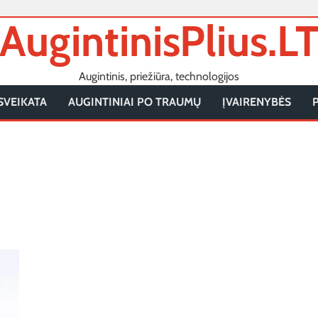
AugintinisPlius.L
Augintinis, priežiūra, technologijos
SVEIKATA
AUGINTINIAI PO TRAUMŲ
ĮVAIRENYBĖS