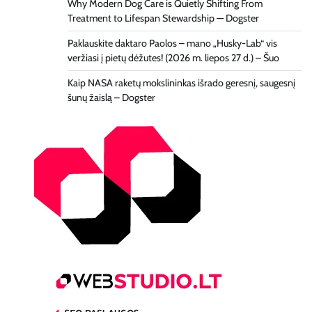
Why Modern Dog Care is Quietly Shifting From
Treatment to Lifespan Stewardship — Dogster
Paklauskite daktaro Paolos – mano „Husky-Lab“ vis
veržiasi į pietų dėžutes! (2026 m. liepos 27 d.) – Šuo
Kaip NASA raketų mokslininkas išrado geresnį, saugesnį
šunų žaislą – Dogster