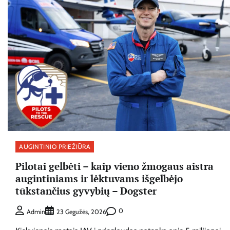
AUGINTINIO PRIEŽIŪRA
Pilotai gelbėti – kaip vieno žmogaus aistra
augintiniams ir lėktuvams išgelbėjo
tūkstančius gyvybių – Dogster
0
Admin
23 Gegužės, 2026