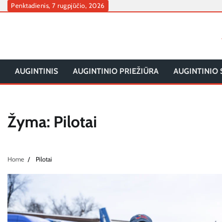
Skip
Penktadienis, 7 rugpjūčio, 2026
to
content
AUGINTINIS
AUGINTINIO PRIEŽIŪRA
AUGINTINIO 
Žyma:
Pilotai
Home
Pilotai