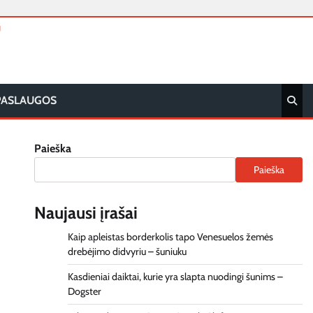
T
PASLAUGOS
Paieška
Paieška
Naujausi įrašai
Kaip apleistas borderkolis tapo Venesuelos žemės
drebėjimo didvyriu – šuniuku
Kasdieniai daiktai, kurie yra slapta nuodingi šunims –
Dogster