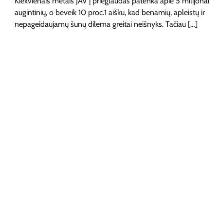
Kiekvienais metais JAV į prieglaudas patenka apie 5 milijonai
augintinių, o beveik 10 proc.1 aišku, kad benamių, apleistų ir
nepageidaujamų šunų dilema greitai neišnyks. Tačiau […]