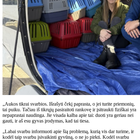
„Aukos tikrai svarbios. Išrašyti čekį paprasta, o jei turite priemonių,
tai puiku. Tačiau iš tikrųjų pasiraitoti rankovę ir įsitraukti fiziškai yra
nepaprastai naudinga. Jie visada kalba apie tai: duoti yra geriau nei
gauti, ir aš esu gyvas įrodymas, kad tai tiesa.
„Labai svarbu informuoti apie šią problemą, kurią vis dar turime, ir
kodėl taip svarbu įsivaikinti gyvūną, o ne jo pirkti. Kodėl svarbu