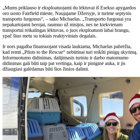
„Mums priklauso ir eksploatuojami du lėktuvai iš Esekso apygardos
oro uosto Fairfield mieste, Naujajame Džersyje, ir turime septynis
transporto furgonus“, – sako Michaelas. „Transporto furgonai yra
nepakartojami herojai, raumuo už misijos, nes ne kiekvienam
transportui reikalingas lėktuvas, o juos eksploatuoti labai brangu,
ypač šiuo metu su tokiais reaktyviniais degalais.
Ir nors pagalba finansuojant visada laukiama, Michaelas pabrėžia,
kad remti „Pilots to the Rescue“ nebūtinai turi reikšti pinigų skyrimą.
Informuotumo didinimas, dalijimasis turiniu ir darbo matomumo
didinimas gali būti taip pat vertinga, kaip ir piniginė auka, ir jis
džiaugiasi galėdamas būti šios žinios dalimi.