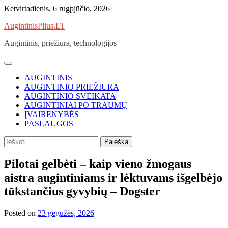
Skip
Ketvirtadienis, 6 rugpjūčio, 2026
to
AugintinisPlius.LT
content
Augintinis, priežiūra, technologijos
AUGINTINIS
AUGINTINIO PRIEŽIŪRA
AUGINTINIO SVEIKATA
AUGINTINIAI PO TRAUMŲ
ĮVAIRENYBĖS
PASLAUGOS
Ieškoti:
Pilotai gelbėti – kaip vieno žmogaus
aistra augintiniams ir lėktuvams išgelbėjo
tūkstančius gyvybių – Dogster
Posted on
23 gegužės, 2026