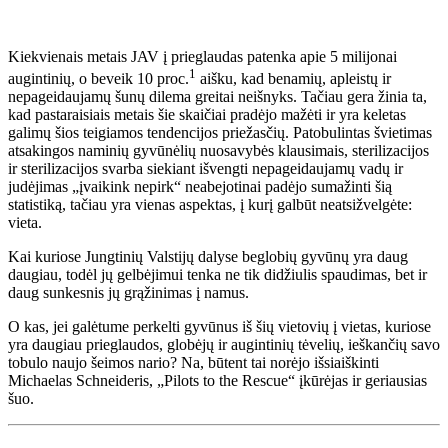
Kiekvienais metais JAV į prieglaudas patenka apie 5 milijonai
1
augintinių, o beveik 10 proc.
aišku, kad benamių, apleistų ir
nepageidaujamų šunų dilema greitai neišnyks. Tačiau gera žinia ta,
kad pastaraisiais metais šie skaičiai pradėjo mažėti ir yra keletas
galimų šios teigiamos tendencijos priežasčių. Patobulintas švietimas
atsakingos naminių gyvūnėlių nuosavybės klausimais, sterilizacijos
ir sterilizacijos svarba siekiant išvengti nepageidaujamų vadų ir
judėjimas „įvaikink nepirk“ neabejotinai padėjo sumažinti šią
statistiką, tačiau yra vienas aspektas, į kurį galbūt neatsižvelgėte:
vieta.
Kai kuriose Jungtinių Valstijų dalyse beglobių gyvūnų yra daug
daugiau, todėl jų gelbėjimui tenka ne tik didžiulis spaudimas, bet ir
daug sunkesnis jų grąžinimas į namus.
O kas, jei galėtume perkelti gyvūnus iš šių vietovių į vietas, kuriose
yra daugiau prieglaudos, globėjų ir augintinių tėvelių, ieškančių savo
tobulo naujo šeimos nario? Na, būtent tai norėjo išsiaiškinti
Michaelas Schneideris, „Pilots to the Rescue“ įkūrėjas ir geriausias
šuo.