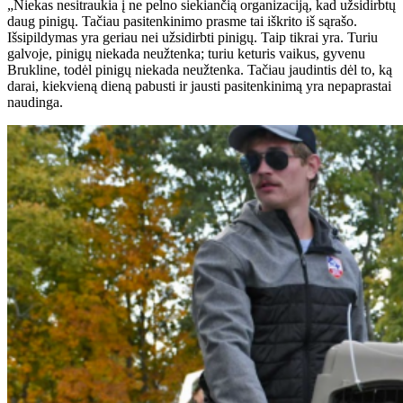
„Niekas nesitraukia į ne pelno siekiančią organizaciją, kad užsidirbtų
daug pinigų. Tačiau pasitenkinimo prasme tai iškrito iš sąrašo.
Išsipildymas yra geriau nei užsidirbti pinigų. Taip tikrai yra. Turiu
galvoje, pinigų niekada neužtenka; turiu keturis vaikus, gyvenu
Brukline, todėl pinigų niekada neužtenka. Tačiau jaudintis dėl to, ką
darai, kiekvieną dieną pabusti ir jausti pasitenkinimą yra nepaprastai
naudinga.