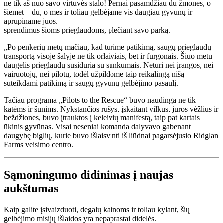
ne tik aš nuo savo virtuvės stalo! Pernai pasamdžiau du žmones, o
šiemet – du, o mes ir toliau gelbėjame vis daugiau gyvūnų ir
aprūpiname juos.
sprendimus šioms prieglaudoms, plečiant savo parką.
„Po penkerių metų mačiau, kad turime patikimą, saugų prieglaudų
transportą visoje šalyje ne tik orlaiviais, bet ir furgonais. Šiuo metu
daugelis prieglaudų susiduria su sunkumais. Neturi nei įrangos, nei
vairuotojų, nei pilotų, todėl užpildome taip reikalingą nišą
suteikdami patikimą ir saugų gyvūnų gelbėjimo pasaulį.
Tačiau programa „Pilots to the Rescue“ buvo naudinga ne tik
katėms ir šunims. Nykstančios rūšys, įskaitant vilkus, jūros vėžlius ir
beždžiones, buvo įtrauktos į keleivių manifestą, taip pat kartais
ūkinis gyvūnas. Visai neseniai komanda dalyvavo gabenant
daugybę biglių, kurie buvo išlaisvinti iš liūdnai pagarsėjusio Ridglan
Farms veisimo centro.
Sąmoningumo didinimas į naujas
aukštumas
Kaip galite įsivaizduoti, degalų kainoms ir toliau kylant, šių
gelbėjimo misijų išlaidos yra nepaprastai didelės.