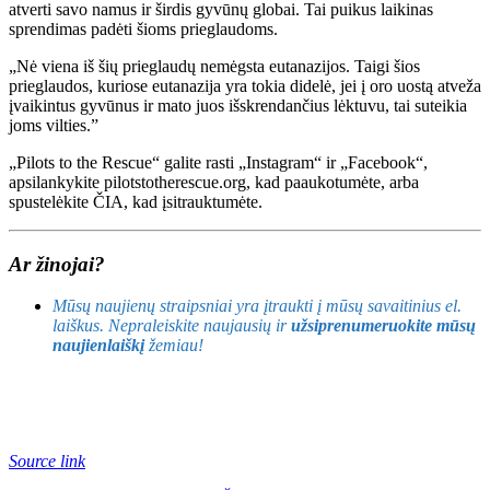
atverti savo namus ir širdis gyvūnų globai. Tai puikus laikinas
sprendimas padėti šioms prieglaudoms.
„Nė viena iš šių prieglaudų nemėgsta eutanazijos. Taigi šios
prieglaudos, kuriose eutanazija yra tokia didelė, jei į oro uostą atveža
įvaikintus gyvūnus ir mato juos išskrendančius lėktuvu, tai suteikia
joms vilties.”
„Pilots to the Rescue“ galite rasti „Instagram“ ir „Facebook“,
apsilankykite pilotstotherescue.org, kad paaukotumėte, arba
spustelėkite ČIA, kad įsitrauktumėte.
Ar žinojai?
Mūsų naujienų straipsniai yra įtraukti į mūsų savaitinius el.
laiškus. Nepraleiskite naujausių ir
užsiprenumeruokite mūsų
naujienlaiškį
žemiau!
Source link