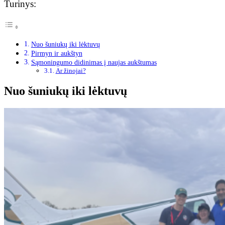
Turinys:
Nuo šuniukų iki lėktuvų
Pirmyn ir aukštyn
Sąmoningumo didinimas į naujas aukštumas
Ar žinojai?
Nuo šuniukų iki lėktuvų