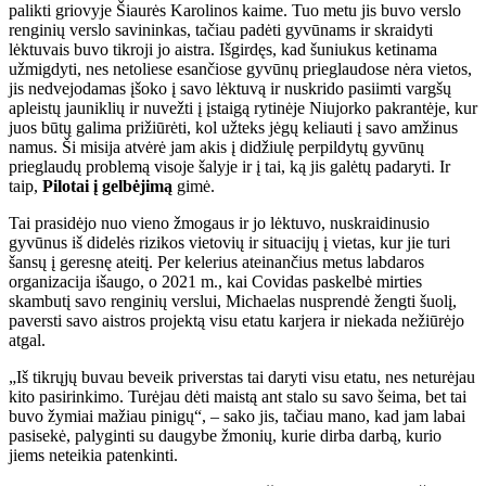
palikti griovyje Šiaurės Karolinos kaime. Tuo metu jis buvo verslo
renginių verslo savininkas, tačiau padėti gyvūnams ir skraidyti
lėktuvais buvo tikroji jo aistra. Išgirdęs, kad šuniukus ketinama
užmigdyti, nes netoliese esančiose gyvūnų prieglaudose nėra vietos,
jis nedvejodamas įšoko į savo lėktuvą ir nuskrido pasiimti vargšų
apleistų jauniklių ir nuvežti į įstaigą rytinėje Niujorko pakrantėje, kur
juos būtų galima prižiūrėti, kol užteks jėgų keliauti į savo amžinus
namus. Ši misija atvėrė jam akis į didžiulę perpildytų gyvūnų
prieglaudų problemą visoje šalyje ir į tai, ką jis galėtų padaryti. Ir
taip,
Pilotai į gelbėjimą
gimė.
Tai prasidėjo nuo vieno žmogaus ir jo lėktuvo, nuskraidinusio
gyvūnus iš didelės rizikos vietovių ir situacijų į vietas, kur jie turi
šansų į geresnę ateitį. Per kelerius ateinančius metus labdaros
organizacija išaugo, o 2021 m., kai Covidas paskelbė mirties
skambutį savo renginių verslui, Michaelas nusprendė žengti šuolį,
paversti savo aistros projektą visu etatu karjera ir niekada nežiūrėjo
atgal.
„Iš tikrųjų buvau beveik priverstas tai daryti visu etatu, nes neturėjau
kito pasirinkimo. Turėjau dėti maistą ant stalo su savo šeima, bet tai
buvo žymiai mažiau pinigų“, – sako jis, tačiau mano, kad jam labai
pasisekė, palyginti su daugybe žmonių, kurie dirba darbą, kurio
jiems neteikia patenkinti.