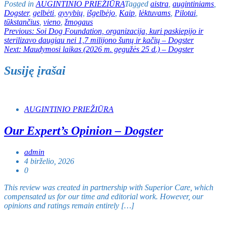
Posted in
AUGINTINIO PRIEŽIŪRA
Tagged
aistra
,
augintiniams
,
Dogster
,
gelbėti
,
gyvybių
,
išgelbėjo
,
Kaip
,
lėktuvams
,
Pilotai
,
tūkstančius
,
vieno
,
žmogaus
Navigacija
Previous:
Soi Dog Foundation, organizacija, kuri paskiepijo ir
sterilizavo daugiau nei 1,7 milijono šunų ir kačių – Dogster
tarp
Next:
Maudymosi laikas (2026 m. gegužės 25 d.) – Dogster
įrašų
Susiję įrašai
AUGINTINIO PRIEŽIŪRA
Our Expert’s Opinion – Dogster
admin
4 birželio, 2026
0
This review was created in partnership with Superior Care, which
compensated us for our time and editorial work. However, our
opinions and ratings remain entirely […]