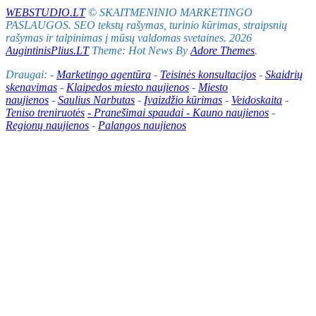
WEBSTUDIO.LT
© SKAITMENINIO MARKETINGO
PASLAUGOS. SEO tekstų rašymas, turinio kūrimas, straipsnių
rašymas ir talpinimas į mūsų valdomas svetaines. 2026
AugintinisPlius.LT
Theme: Hot News By
Adore Themes
.
Draugai: -
Marketingo agentūra
-
Teisinės konsultacijos
-
Skaidrių
skenavimas
-
Klaipedos miesto naujienos
-
Miesto
naujienos
-
Saulius Narbutas
-
Įvaizdžio kūrimas
-
Veidoskaita
-
Teniso treniruotės
- Pranešimai spaudai -
Kauno naujienos
-
Regionų naujienos
-
Palangos naujienos