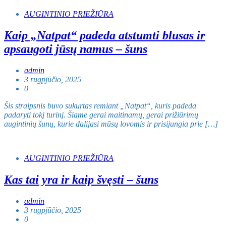
AUGINTINIO PRIEŽIŪRA
Kaip „Natpat“ padeda atstumti blusas ir
apsaugoti jūsų namus – šuns
admin
3 rugpjūčio, 2025
0
Šis straipsnis buvo sukurtas remiant „Natpat“, kuris padeda
padaryti tokį turinį. Šiame gerai maitinamų, gerai prižiūrimų
augintinių šunų, kurie dalijasi mūsų lovomis ir prisijungia prie […]
AUGINTINIO PRIEŽIŪRA
Kas tai yra ir kaip švęsti – šuns
admin
3 rugpjūčio, 2025
0