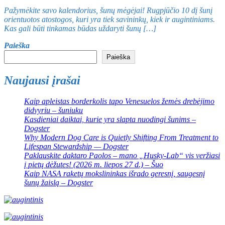
Pažymėkite savo kalendorius, šunų mėgėjai! Rugpjūčio 10 dį šunį
orientuotos atostogos, kuri yra tiek savininkų, kiek ir augintiniams.
Kas gali būti tinkamas būdas uždaryti šunų […]
Paieška
Paieška
Naujausi įrašai
Kaip apleistas borderkolis tapo Venesuelos žemės drebėjimo
didvyriu – šuniuku
Kasdieniai daiktai, kurie yra slapta nuodingi šunims –
Dogster
Why Modern Dog Care is Quietly Shifting From Treatment to
Lifespan Stewardship — Dogster
Paklauskite daktaro Paolos – mano „Husky-Lab“ vis veržiasi
į pietų dėžutes! (2026 m. liepos 27 d.) – Šuo
Kaip NASA raketų mokslininkas išrado geresnį, saugesnį
šunų žaislą – Dogster