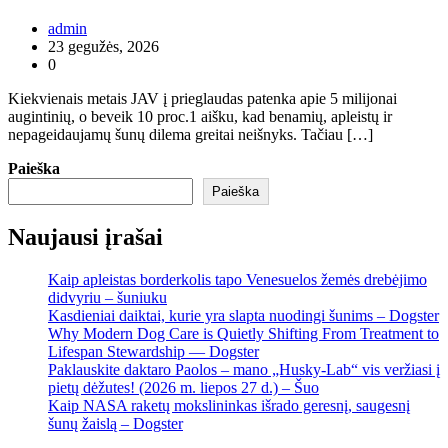
admin
23 gegužės, 2026
0
Kiekvienais metais JAV į prieglaudas patenka apie 5 milijonai
augintinių, o beveik 10 proc.1 aišku, kad benamių, apleistų ir
nepageidaujamų šunų dilema greitai neišnyks. Tačiau […]
Paieška
Paieška
Naujausi įrašai
Kaip apleistas borderkolis tapo Venesuelos žemės drebėjimo
didvyriu – šuniuku
Kasdieniai daiktai, kurie yra slapta nuodingi šunims – Dogster
Why Modern Dog Care is Quietly Shifting From Treatment to
Lifespan Stewardship — Dogster
Paklauskite daktaro Paolos – mano „Husky-Lab“ vis veržiasi į
pietų dėžutes! (2026 m. liepos 27 d.) – Šuo
Kaip NASA raketų mokslininkas išrado geresnį, saugesnį
šunų žaislą – Dogster