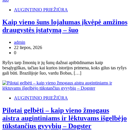
AUGINTINIO PRIEŽIŪRA
Kaip vieno šuns lojalumas įkvėpė amžinos
draugystės įstatymą – šuo
admin
22 liepos, 2026
0
Ryšys tarp žmonių ir jų šunų dažnai apibūdinamas kaip
besąlygiškas, tačiau kai kurios istorijos primena, koks gilus tas ryšys
gali būti. Brazilijoje šuo, vardu Bobas, […]
AUGINTINIO PRIEŽIŪRA
Pilotai gelbėti – kaip vieno žmogaus
aistra augintiniams ir lėktuvams išgelbėjo
tūkstančius gyvybių – Dogster