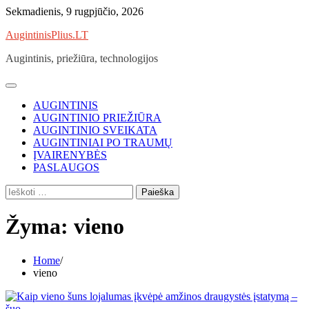
Skip
Sekmadienis, 9 rugpjūčio, 2026
to
AugintinisPlius.LT
content
Augintinis, priežiūra, technologijos
AUGINTINIS
AUGINTINIO PRIEŽIŪRA
AUGINTINIO SVEIKATA
AUGINTINIAI PO TRAUMŲ
ĮVAIRENYBĖS
PASLAUGOS
Ieškoti:
Žyma:
vieno
Home
vieno