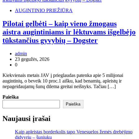
AUGINTINIO PRIEŽIŪRA
Pilotai gelbėti – kaip vieno žmogaus
aistra augintiniams ir lėktuvams išgelbėjo
tūkstančius gyvybių – Dogster
admin
23 gegužės, 2026
0
Kiekvienais metais JAV į prieglaudas patenka apie 5 milijonai
augintinių, o beveik 10 proc.1 aišku, kad benamių, apleistų ir
nepageidaujamų šunų dilema greitai neišnyks. Tačiau […]
Paieška
Paieška
Naujausi įrašai
Kaip apleistas borderkolis tapo Venesuelos žemės drebėjimo
didvyriu – šuniuku