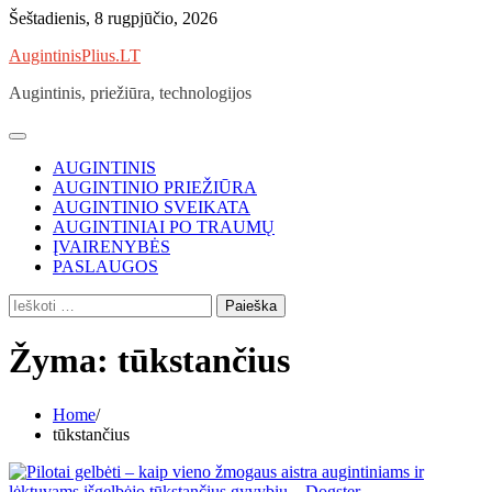
Skip
Šeštadienis, 8 rugpjūčio, 2026
to
AugintinisPlius.LT
content
Augintinis, priežiūra, technologijos
AUGINTINIS
AUGINTINIO PRIEŽIŪRA
AUGINTINIO SVEIKATA
AUGINTINIAI PO TRAUMŲ
ĮVAIRENYBĖS
PASLAUGOS
Ieškoti:
Žyma:
tūkstančius
Home
tūkstančius