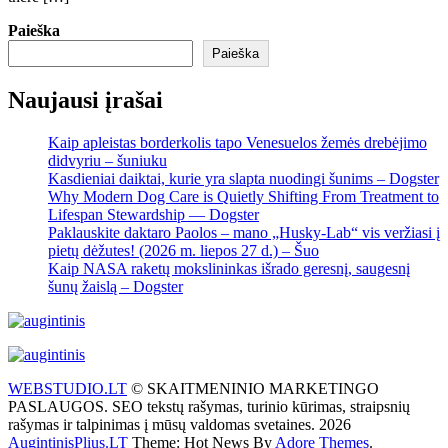
Paieška
Paieška
Naujausi įrašai
Kaip apleistas borderkolis tapo Venesuelos žemės drebėjimo
didvyriu – šuniuku
Kasdieniai daiktai, kurie yra slapta nuodingi šunims – Dogster
Why Modern Dog Care is Quietly Shifting From Treatment to
Lifespan Stewardship — Dogster
Paklauskite daktaro Paolos – mano „Husky-Lab“ vis veržiasi į
pietų dėžutes! (2026 m. liepos 27 d.) – Šuo
Kaip NASA raketų mokslininkas išrado geresnį, saugesnį
šunų žaislą – Dogster
WEBSTUDIO.LT
© SKAITMENINIO MARKETINGO
PASLAUGOS. SEO tekstų rašymas, turinio kūrimas, straipsnių
rašymas ir talpinimas į mūsų valdomas svetaines. 2026
AugintinisPlius.LT
Theme: Hot News By
Adore Themes
.