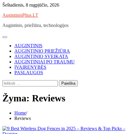
Skip
Šeštadienis, 8 rugpjūčio, 2026
to
AugintinisPlius.LT
content
Augintinis, priežiūra, technologijos
AUGINTINIS
AUGINTINIO PRIEŽIŪRA
AUGINTINIO SVEIKATA
AUGINTINIAI PO TRAUMŲ
ĮVAIRENYBĖS
PASLAUGOS
Ieškoti:
Žyma:
Reviews
Home
Reviews