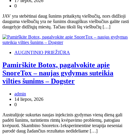
17 liepos, 2026
0
JAV yra stebėtinai daug šunims pritaikytų viešbučių, nors didžioji
dauguma viešbučių yra ne šunims draugiškus viešbučius galite rasti
daugelyje didžiųjų miestų. Tačiau tiksli šių viešbučių […]
AUGINTINIO PRIEŽIŪRA
Pamirškite Botox, pagalvokite apie
SnoreTox – naujas gydymas suteikia
vilties šunims – Dogster
admin
14 liepos, 2026
0
Australijoje sukurtas naujas injekcinis gydymas vieną dieną gali
padėti šunims, turintiems rimtų kvėpavimo problemų, patogiau
kvėpuoti. Skambino Snoretox-1eksperimentinė terapija neseniai
parodė daug žadančius rezultatus nedideliame […]