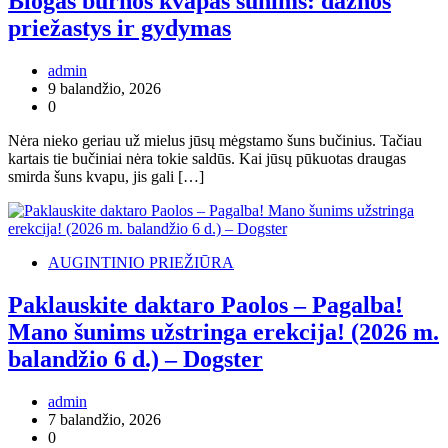
Blogas burnos kvapas šunims: dažnos
priežastys ir gydymas
admin
9 balandžio, 2026
0
Nėra nieko geriau už mielus jūsų mėgstamo šuns bučinius. Tačiau
kartais tie bučiniai nėra tokie saldūs. Kai jūsų pūkuotas draugas
smirda šuns kvapu, jis gali […]
AUGINTINIO PRIEŽIŪRA
Paklauskite daktaro Paolos – Pagalba!
Mano šunims užstringa erekcija! (2026 m.
balandžio 6 d.) – Dogster
admin
7 balandžio, 2026
0