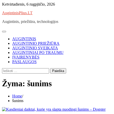
Skip
Ketvirtadienis, 6 rugpjūčio, 2026
to
AugintinisPlius.LT
content
Augintinis, priežiūra, technologijos
AUGINTINIS
AUGINTINIO PRIEŽIŪRA
AUGINTINIO SVEIKATA
AUGINTINIAI PO TRAUMŲ
ĮVAIRENYBĖS
PASLAUGOS
Ieškoti:
Žyma:
šunims
Home
šunims