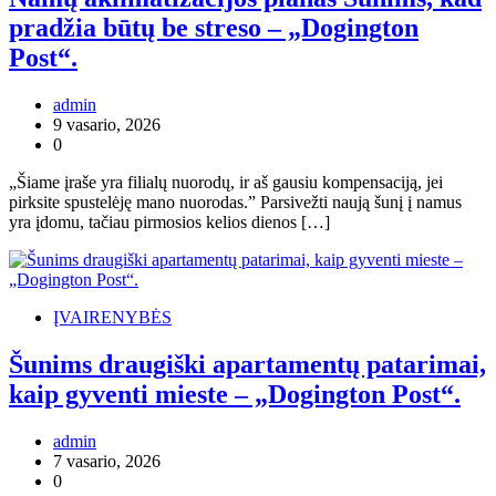
pradžia būtų be streso – „Dogington
Post“.
admin
9 vasario, 2026
0
„Šiame įraše yra filialų nuorodų, ir aš gausiu kompensaciją, jei
pirksite spustelėję mano nuorodas.” Parsivežti naują šunį į namus
yra įdomu, tačiau pirmosios kelios dienos […]
ĮVAIRENYBĖS
Šunims draugiški apartamentų patarimai,
kaip gyventi mieste – „Dogington Post“.
admin
7 vasario, 2026
0