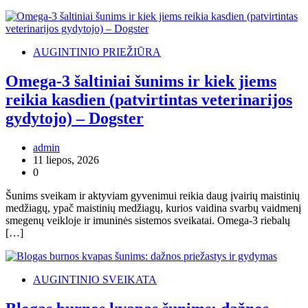
AUGINTINIO PRIEŽIŪRA
Omega-3 šaltiniai šunims ir kiek jiems
reikia kasdien (patvirtintas veterinarijos
gydytojo) – Dogster
admin
11 liepos, 2026
0
Šunims sveikam ir aktyviam gyvenimui reikia daug įvairių maistinių
medžiagų, ypač maistinių medžiagų, kurios vaidina svarbų vaidmenį
smegenų veikloje ir imuninės sistemos sveikatai. Omega-3 riebalų
[…]
AUGINTINIO SVEIKATA