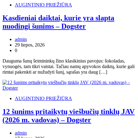
AUGINTINIO PRIEŽIŪRA
Kasdieniai daiktai, kurie yra slapta
nuodingi šunims – Dogster
admin
29 liepos, 2026
0
Dauguma šunų šeimininkų žino klasikinius pavojus: šokoladas,
vynuogės, tam tikri vaistai. Tačiau namų apyvokos daiktų, kurie gali
rimtai pakenkti ar nužudyti šunį, sąrašas yra daug […]
AUGINTINIO PRIEŽIŪRA
12 šunims pritaikytų viešbučių tinklų JAV
(2026 m. vadovas) – Dogster
admin