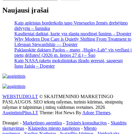
įrašų
Naujausi įrašai
Kaip apleistas borderkolis tapo Venesuelos žemės drebėjimo
didvyriu – šuniuku
Kasdieniai daiktai, kurie yra slapta nuodingi šunims – Dogster
Why Modern Dog Care is Quietly Shifting From Treatment to
Lifespan Stewardship — Dogster
Paklauskite daktaro Paolos – mano „Husky-Lab“ vis veržiasi į
pietų dėžutes! (2026 m. liepos 27 d.) – Šuo
Kaip NASA raketų mokslininkas išrado geresnį, saugesnį
šunų žaislą – Dogster
WEBSTUDIO.LT
© SKAITMENINIO MARKETINGO
PASLAUGOS. SEO tekstų rašymas, turinio kūrimas, straipsnių
rašymas ir talpinimas į mūsų valdomas svetaines. 2026
AugintinisPlius.LT
Theme: Hot News By
Adore Themes
.
Draugai: -
Marketingo agentūra
-
Teisinės konsultacijos
-
Skaidrių
skenavimas
-
Klaipedos miesto naujienos
-
Miesto
naujienos
-
Saulius Narbutas
-
Įvaizdžio kūrimas
-
Veidoskaita
-