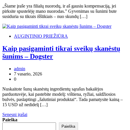
„Šiame įraše yra filialų nuorodų, ir aš gausiu kompensaciją, jei
pirksite spustelėję mano nuorodas.” Gyvenimas su šunimi bute
susiduria su tikrais iššūkiais – nuo ​​skundų […]
AUGINTINIO PRIEŽIŪRA
Kaip pasigaminti tikrai sveikų skanėstų
šunims – Dogster
admin
7 vasario, 2026
0
Nuskaitote šunų skanėstų ingredientų sąrašus bakalėjos
parduotuvėje, kai pastebite modelį: vištiena, ryžiai, saldžiosios
bulvės, paslaptingi „šalutiniai produktai“. Tada pamatysite kainą –
15 USD už nedidelį […]
Navigacija
Senesni įrašai
Paieška
tarp
Paieška