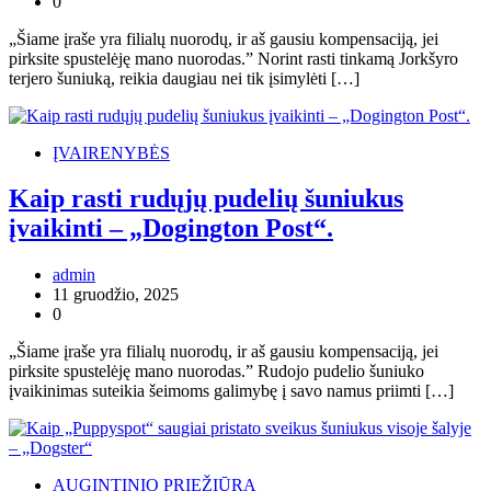
0
„Šiame įraše yra filialų nuorodų, ir aš gausiu kompensaciją, jei
pirksite spustelėję mano nuorodas.” Norint rasti tinkamą Jorkšyro
terjero šuniuką, reikia daugiau nei tik įsimylėti […]
ĮVAIRENYBĖS
Kaip rasti rudųjų pudelių šuniukus
įvaikinti – „Dogington Post“.
admin
11 gruodžio, 2025
0
„Šiame įraše yra filialų nuorodų, ir aš gausiu kompensaciją, jei
pirksite spustelėję mano nuorodas.” Rudojo pudelio šuniuko
įvaikinimas suteikia šeimoms galimybę į savo namus priimti […]
AUGINTINIO PRIEŽIŪRA