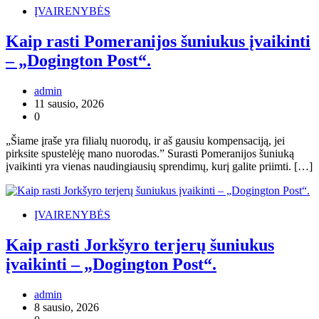
ĮVAIRENYBĖS
Kaip rasti Pomeranijos šuniukus įvaikinti
– „Dogington Post“.
admin
11 sausio, 2026
0
„Šiame įraše yra filialų nuorodų, ir aš gausiu kompensaciją, jei
pirksite spustelėję mano nuorodas.” Surasti Pomeranijos šuniuką
įvaikinti yra vienas naudingiausių sprendimų, kurį galite priimti. […]
ĮVAIRENYBĖS
Kaip rasti Jorkšyro terjerų šuniukus
įvaikinti – „Dogington Post“.
admin
8 sausio, 2026