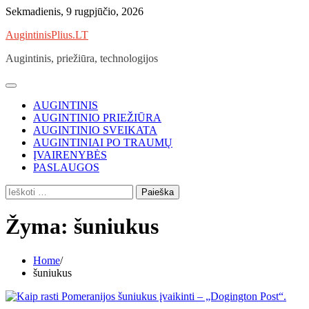
Skip
Sekmadienis, 9 rugpjūčio, 2026
to
AugintinisPlius.LT
content
Augintinis, priežiūra, technologijos
AUGINTINIS
AUGINTINIO PRIEŽIŪRA
AUGINTINIO SVEIKATA
AUGINTINIAI PO TRAUMŲ
ĮVAIRENYBĖS
PASLAUGOS
Ieškoti:
Žyma:
šuniukus
Home
šuniukus