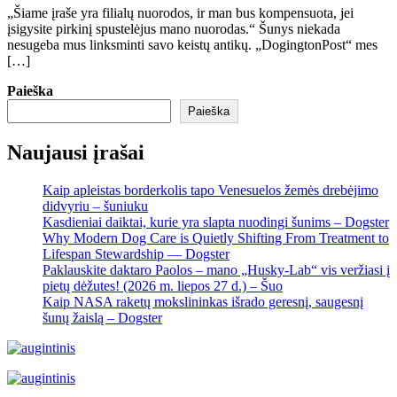
„Šiame įraše yra filialų nuorodos, ir man bus kompensuota, jei
įsigysite pirkinį spustelėjus mano nuorodas.“ Šunys niekada
nesugeba mus linksminti savo keistų antikų. „DogingtonPost“ mes
[…]
Paieška
Paieška
Naujausi įrašai
Kaip apleistas borderkolis tapo Venesuelos žemės drebėjimo
didvyriu – šuniuku
Kasdieniai daiktai, kurie yra slapta nuodingi šunims – Dogster
Why Modern Dog Care is Quietly Shifting From Treatment to
Lifespan Stewardship — Dogster
Paklauskite daktaro Paolos – mano „Husky-Lab“ vis veržiasi į
pietų dėžutes! (2026 m. liepos 27 d.) – Šuo
Kaip NASA raketų mokslininkas išrado geresnį, saugesnį
šunų žaislą – Dogster