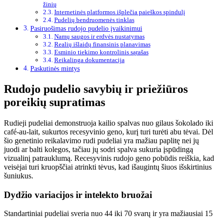
žinių
Internetinės platformos išplečia paieškos spindulį
Pudelių bendruomenės tinklas
Pasiruošimas rudojo pudelio įvaikinimui
Namų saugos ir erdvės nustatymas
Realių išlaidų finansinis planavimas
Esminio tiekimo kontrolinis sąrašas
Reikalinga dokumentacija
Paskutinės mintys
Rudojo pudelio savybių ir priežiūros
poreikių supratimas
Rudieji pudeliai demonstruoja kailio spalvas nuo gilaus šokolado iki
café-au-lait, sukurtos recesyvinio geno, kurį turi turėti abu tėvai. Dėl
šio genetinio reikalavimo rudi pudeliai yra mažiau paplitę nei jų
juodi ar balti kolegos, tačiau jų sodri spalva sukuria įspūdingą
vizualinį patrauklumą. Recesyvinis rudojo geno pobūdis reiškia, kad
veisėjai turi kruopščiai atrinkti tėvus, kad išaugintų šiuos išskirtinius
šuniukus.
Dydžio variacijos ir intelekto bruožai
Standartiniai pudeliai sveria nuo 44 iki 70 svarų ir yra mažiausiai 15