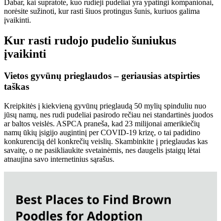
Dabar, kai supratote, kuo rudieji pudeliai yra ypatingi kompanionai,
norėsite sužinoti, kur rasti šiuos protingus šunis, kuriuos galima
įvaikinti.
Kur rasti rudojo pudelio šuniukus
įvaikinti
Vietos gyvūnų prieglaudos – geriausias atspirties
taškas
Kreipkitės į kiekvieną gyvūnų prieglaudą 50 mylių spinduliu nuo
jūsų namų, nes rudi pudeliai pasirodo rečiau nei standartinės juodos
ar baltos veislės. ASPCA praneša, kad 23 milijonai amerikiečių
namų ūkių įsigijo augintinį per COVID-19 krizę, o tai padidino
konkurenciją dėl konkrečių veislių. Skambinkite į prieglaudas kas
savaitę, o ne pasikliaukite svetainėmis, nes daugelis įstaigų lėtai
atnaujina savo internetinius sąrašus.