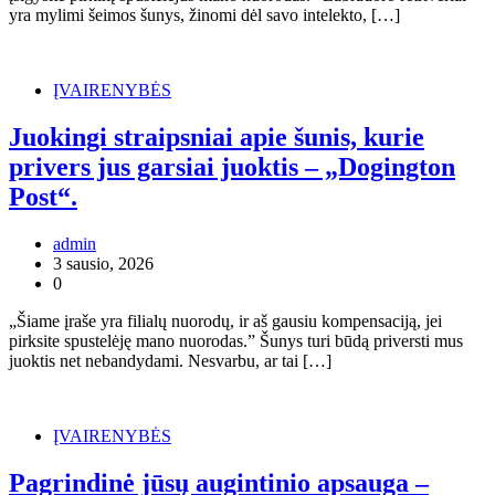
yra mylimi šeimos šunys, žinomi dėl savo intelekto, […]
ĮVAIRENYBĖS
Juokingi straipsniai apie šunis, kurie
privers jus garsiai juoktis – „Dogington
Post“.
admin
3 sausio, 2026
0
„Šiame įraše yra filialų nuorodų, ir aš gausiu kompensaciją, jei
pirksite spustelėję mano nuorodas.” Šunys turi būdą priversti mus
juoktis net nebandydami. Nesvarbu, ar tai […]
ĮVAIRENYBĖS
Pagrindinė jūsų augintinio apsauga –