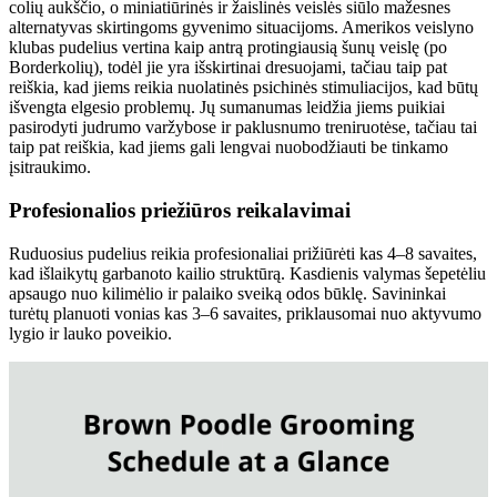
colių aukščio, o miniatiūrinės ir žaislinės veislės siūlo mažesnes
alternatyvas skirtingoms gyvenimo situacijoms. Amerikos veislyno
klubas pudelius vertina kaip antrą protingiausią šunų veislę (po
Borderkolių), todėl jie yra išskirtinai dresuojami, tačiau taip pat
reiškia, kad jiems reikia nuolatinės psichinės stimuliacijos, kad būtų
išvengta elgesio problemų. Jų sumanumas leidžia jiems puikiai
pasirodyti judrumo varžybose ir paklusnumo treniruotėse, tačiau tai
taip pat reiškia, kad jiems gali lengvai nuobodžiauti be tinkamo
įsitraukimo.
Profesionalios priežiūros reikalavimai
Ruduosius pudelius reikia profesionaliai prižiūrėti kas 4–8 savaites,
kad išlaikytų garbanoto kailio struktūrą. Kasdienis valymas šepetėliu
apsaugo nuo kilimėlio ir palaiko sveiką odos būklę. Savininkai
turėtų planuoti vonias kas 3–6 savaites, priklausomai nuo aktyvumo
lygio ir lauko poveikio.