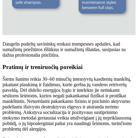
Daugelis pudelių savininkų renkasi trumpesnes apdailes, kad
sumažintų priežiūros iššūkius ir sumažintų išlaidas, susijusias su
dažna profesionalia priežiūra.
Pratimų ir treniruočių poreikiai
Šiems šunims reikia 30–60 minučių intensyvių kasdienių mankštų,
įskaitant plaukimą ir žaidimus, kurie gerbia jų vandens retriverių
paveldą. Dėl didelio energijos lygio ir intelekto jie netinkami
sėslioms šeimoms, kurios negali pakankamai fiziškai ir protiškai
mankštintis. Neturėdami pakankamo fizinio ir psichinio aktyvumo
pudeliams išsivysto destruktyvus elgesys ir atsiranda nerimo
problemų. Ankstyva socializacija ir pozityvaus sustiprinimo
mokymo metodai geriausiai veikia atsižvelgiant į jų nepriklausomą
pobūdį, o jų hipoalerginiai paltai yra naudingi šeimoms, turinčioms
problemų dėl alergijos.