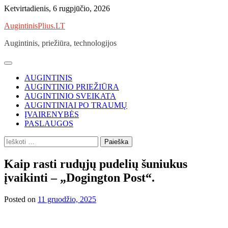
Skip
Ketvirtadienis, 6 rugpjūčio, 2026
to
AugintinisPlius.LT
content
Augintinis, priežiūra, technologijos
AUGINTINIS
AUGINTINIO PRIEŽIŪRA
AUGINTINIO SVEIKATA
AUGINTINIAI PO TRAUMŲ
ĮVAIRENYBĖS
PASLAUGOS
Ieškoti:
Kaip rasti rudųjų pudelių šuniukus
įvaikinti – „Dogington Post“.
Posted on
11 gruodžio, 2025