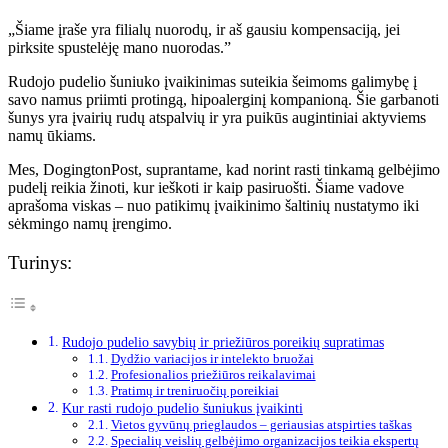
„Šiame įraše yra filialų nuorodų, ir aš gausiu kompensaciją, jei
pirksite spustelėję mano nuorodas.”
Rudojo pudelio šuniuko įvaikinimas suteikia šeimoms galimybę į
savo namus priimti protingą, hipoalerginį kompanioną. Šie garbanoti
šunys yra įvairių rudų atspalvių ir yra puikūs augintiniai aktyviems
namų ūkiams.
Mes, DogingtonPost, suprantame, kad norint rasti tinkamą gelbėjimo
pudelį reikia žinoti, kur ieškoti ir kaip pasiruošti. Šiame vadove
aprašoma viskas – nuo ​​patikimų įvaikinimo šaltinių nustatymo iki
sėkmingo namų įrengimo.
Turinys:
Rudojo pudelio savybių ir priežiūros poreikių supratimas
Dydžio variacijos ir intelekto bruožai
Profesionalios priežiūros reikalavimai
Pratimų ir treniruočių poreikiai
Kur rasti rudojo pudelio šuniukus įvaikinti
Vietos gyvūnų prieglaudos – geriausias atspirties taškas
Specialių veislių gelbėjimo organizacijos teikia ekspertų