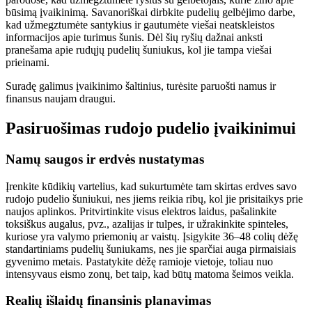
būsimą įvaikinimą. Savanoriškai dirbkite pudelių gelbėjimo darbe,
kad užmegztumėte santykius ir gautumėte viešai neatskleistos
informacijos apie turimus šunis. Dėl šių ryšių dažnai anksti
pranešama apie rudųjų pudelių šuniukus, kol jie tampa viešai
prieinami.
Suradę galimus įvaikinimo šaltinius, turėsite paruošti namus ir
finansus naujam draugui.
Pasiruošimas rudojo pudelio įvaikinimui
Namų saugos ir erdvės nustatymas
Įrenkite kūdikių vartelius, kad sukurtumėte tam skirtas erdves savo
rudojo pudelio šuniukui, nes jiems reikia ribų, kol jie prisitaikys prie
naujos aplinkos. Pritvirtinkite visus elektros laidus, pašalinkite
toksiškus augalus, pvz., azalijas ir tulpes, ir užrakinkite spinteles,
kuriose yra valymo priemonių ar vaistų. Įsigykite 36–48 colių dėžę
standartiniams pudelių šuniukams, nes jie sparčiai auga pirmaisiais
gyvenimo metais. Pastatykite dėžę ramioje vietoje, toliau nuo
intensyvaus eismo zonų, bet taip, kad būtų matoma šeimos veikla.
Realių išlaidų finansinis planavimas