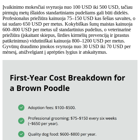
Įvaikinimo mokesčiai svyruoja nuo 100 USD iki 500 USD, tačiau
pirmųjų metų išlaidos standartiniams pudeliams gali būti didelės.
Profesionalus priežiūra kainuoja 75–150 USD kas šešias savaites, o
tai sudaro 650 USD per metus. Kokybiškas šunų maistas kainuoja
600–800 USD per metus už standartinius pudelius, o veterinarinė
priežiūra (įskaitant skiepus, širdies kirmėlių prevenciją ir įprastus
patikrinimus) vidutiniškai kainuoja 800–1200 USD per metus.
Gyvūnų draudimo įmokos svyruoja nuo 30 USD iki 70 USD per
mėnesį, atsižvelgiant į aprėpties lygius ir atskaitymus.