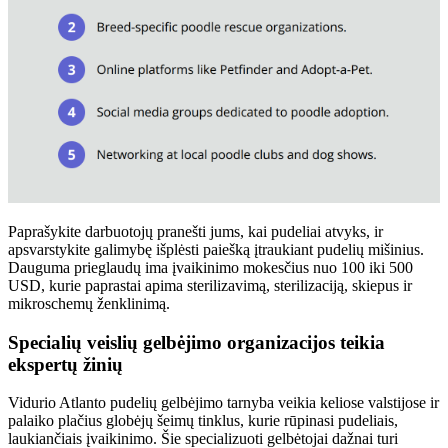
Paprašykite darbuotojų pranešti jums, kai pudeliai atvyks, ir
apsvarstykite galimybę išplėsti paiešką įtraukiant pudelių mišinius.
Dauguma prieglaudų ima įvaikinimo mokesčius nuo 100 iki 500
USD, kurie paprastai apima sterilizavimą, sterilizaciją, skiepus ir
mikroschemų ženklinimą.
Specialių veislių gelbėjimo organizacijos teikia
ekspertų žinių
Vidurio Atlanto pudelių gelbėjimo tarnyba veikia keliose valstijose ir
palaiko plačius globėjų šeimų tinklus, kurie rūpinasi pudeliais,
laukiančiais įvaikinimo. Šie specializuoti gelbėtojai dažnai turi