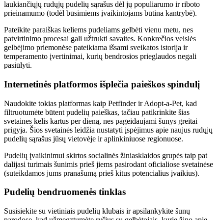
laukiančiųjų rudųjų pudelių sąrašus dėl jų populiarumo ir riboto
prieinamumo (todėl būsimiems įvaikintojams būtina kantrybė).
Pateikite paraiškas keliems pudeliams gelbėti vienu metu, nes
patvirtinimo procesai gali užtrukti savaites. Konkrečios veislės
gelbėjimo priemonėse pateikiama išsami sveikatos istorija ir
temperamento įvertinimai, kurių bendrosios prieglaudos negali
pasiūlyti.
Internetinės platformos išplečia paieškos spindulį
Naudokite tokias platformas kaip Petfinder ir Adopt-a-Pet, kad
filtruotumėte būtent pudelių paieškas, tačiau patikrinkite šias
svetaines kelis kartus per dieną, nes pageidaujami šunys greitai
prigyja. Šios svetainės leidžia nustatyti įspėjimus apie naujus rudųjų
pudelių sąrašus jūsų vietovėje ir aplinkiniuose regionuose.
Pudelių įvaikinimui skirtos socialinės žiniasklaidos grupės taip pat
dalijasi turimais šunimis prieš jiems pasirodant oficialiose svetainėse
(suteikdamos jums pranašumą prieš kitus potencialius įvaikius).
Pudelių bendruomenės tinklas
Susisiekite su vietiniais pudelių klubais ir apsilankykite šunų
parodose, kad užmegztumėte ryšius su gelbėtojais, kurie žino apie