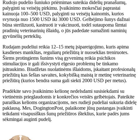
Rudojo pudelio šuniuko priėmimas suteikia didelių pranašumų,
palyginti su veisėjų pirkimu. Įvaikinimo mokesčiai paprastai
kainuoja 100–500 USD, palyginti su veisėjų kainomis, kurios
svyruoja nuo 1500 USD iki 3000 USD. Gelbėjimo šunys dažnai
būna sterilizuoti, kastruoti ir vakcinuoti, todėl sutaupoma šimtai
pradinių veterinarinių išlaidų, o jūs padedate sumažinti naminių
gyvūnėlių perteklių.
Rudajam pudeliui reikia 12–15 metų įsipareigojimo, kuris apima
kasdienes mankštas, reguliarų priežiūrą ir nuoseklias treniruotes.
Šiems protingiems šunims visą gyvenimą reikia psichikos
stimuliacijos ir gali išsivystyti elgesio problemų be tinkamo
įsitraukimo. Biudžetas nuolatinėms išlaidoms, įskaitant profesionalų
priežiūrą kas šešias savaites, kokybišką maistą ir metinę veterinarinę
priežiūrą (kurios bendra suma gali siekti 2000 USD per metus).
Pradėkite savo įvaikinimo kelionę nedelsdami susisiekdami su
vietinėmis prieglaudomis ir konkrečios veislės gelbėtojais. Pateikite
paraiškas kelioms organizacijoms, nes rudieji pudeliai sukuria didelę
paklausą. Mes, DogingtonPost, palaikome jūsų pastangas įvaikinti
teikdami visapusiškus šunų priežiūros išteklius, kurie padės jums
sėkmingai auginti pudelį.