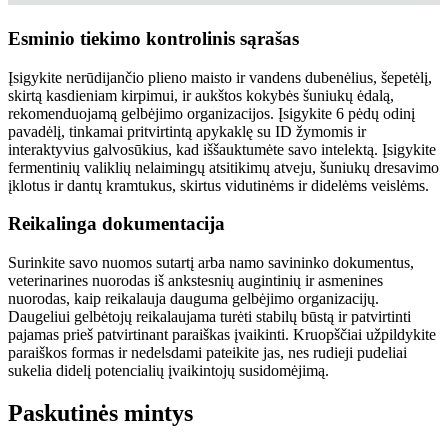
Esminio tiekimo kontrolinis sąrašas
Įsigykite nerūdijančio plieno maisto ir vandens dubenėlius, šepetėlį,
skirtą kasdieniam kirpimui, ir aukštos kokybės šuniukų ėdalą,
rekomenduojamą gelbėjimo organizacijos. Įsigykite 6 pėdų odinį
pavadėlį, tinkamai pritvirtintą apykaklę su ID žymomis ir
interaktyvius galvosūkius, kad iššauktumėte savo intelektą. Įsigykite
fermentinių valiklių nelaimingų atsitikimų atveju, šuniukų dresavimo
įklotus ir dantų kramtukus, skirtus vidutinėms ir didelėms veislėms.
Reikalinga dokumentacija
Surinkite savo nuomos sutartį arba namo savininko dokumentus,
veterinarines nuorodas iš ankstesnių augintinių ir asmenines
nuorodas, kaip reikalauja dauguma gelbėjimo organizacijų.
Daugeliui gelbėtojų reikalaujama turėti stabilų būstą ir patvirtinti
pajamas prieš patvirtinant paraiškas įvaikinti. Kruopščiai užpildykite
paraiškos formas ir nedelsdami pateikite jas, nes rudieji pudeliai
sukelia didelį potencialių įvaikintojų susidomėjimą.
Paskutinės mintys