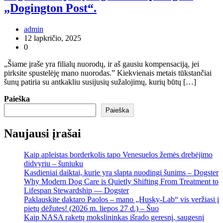
„Dogington Post“.
admin
12 lapkričio, 2025
0
„Šiame įraše yra filialų nuorodų, ir aš gausiu kompensaciją, jei
pirksite spustelėję mano nuorodas.” Kiekvienais metais tūkstančiai
šunų patiria su antkakliu susijusių sužalojimų, kurių būtų […]
Paieška
Paieška
Naujausi įrašai
Kaip apleistas borderkolis tapo Venesuelos žemės drebėjimo
didvyriu – šuniuku
Kasdieniai daiktai, kurie yra slapta nuodingi šunims – Dogster
Why Modern Dog Care is Quietly Shifting From Treatment to
Lifespan Stewardship — Dogster
Paklauskite daktaro Paolos – mano „Husky-Lab“ vis veržiasi į
pietų dėžutes! (2026 m. liepos 27 d.) – Šuo
Kaip NASA raketų mokslininkas išrado geresnį, saugesnį