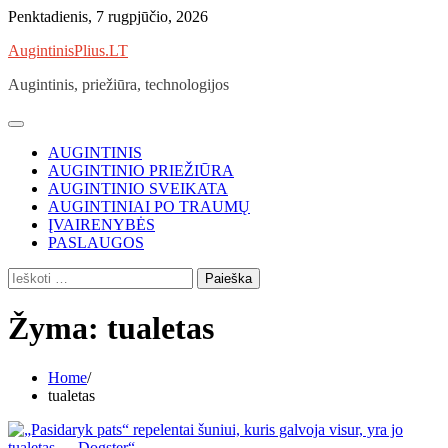
Skip
Penktadienis, 7 rugpjūčio, 2026
to
AugintinisPlius.LT
content
Augintinis, priežiūra, technologijos
AUGINTINIS
AUGINTINIO PRIEŽIŪRA
AUGINTINIO SVEIKATA
AUGINTINIAI PO TRAUMŲ
ĮVAIRENYBĖS
PASLAUGOS
Ieškoti:
Žyma:
tualetas
Home
tualetas