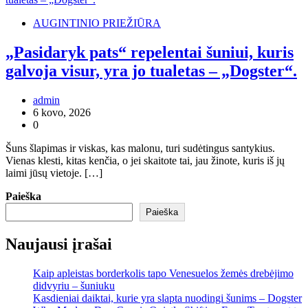
AUGINTINIO PRIEŽIŪRA
„Pasidaryk pats“ repelentai šuniui, kuris
galvoja visur, yra jo tualetas – „Dogster“.
admin
6 kovo, 2026
0
Šuns šlapimas ir viskas, kas malonu, turi sudėtingus santykius.
Vienas klesti, kitas kenčia, o jei skaitote tai, jau žinote, kuris iš jų
laimi jūsų vietoje. […]
Paieška
Paieška
Naujausi įrašai
Kaip apleistas borderkolis tapo Venesuelos žemės drebėjimo
didvyriu – šuniuku
Kasdieniai daiktai, kurie yra slapta nuodingi šunims – Dogster