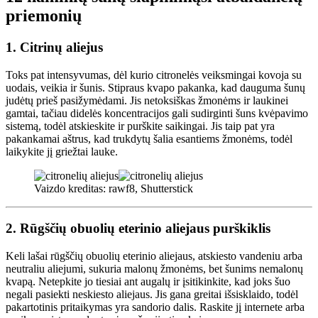
priemonių
1.
Citrinų aliejus
Toks pat intensyvumas, dėl kurio citronelės veiksmingai kovoja su
uodais, veikia ir šunis. Stipraus kvapo pakanka, kad dauguma šunų
judėtų prieš pasižymėdami. Jis netoksiškas žmonėms ir laukinei
gamtai, tačiau didelės koncentracijos gali sudirginti šuns kvėpavimo
sistemą, todėl atskieskite ir purškite saikingai. Jis taip pat yra
pakankamai aštrus, kad trukdytų šalia esantiems žmonėms, todėl
laikykite jį griežtai lauke.
Vaizdo kreditas: rawf8, Shutterstick
2.
Rūgščių obuolių eterinio aliejaus purškiklis
Keli lašai rūgščių obuolių eterinio aliejaus, atskiesto vandeniu arba
neutraliu aliejumi, sukuria malonų žmonėms, bet šunims nemalonų
kvapą. Netepkite jo tiesiai ant augalų ir įsitikinkite, kad joks šuo
negali pasiekti neskiesto aliejaus. Jis gana greitai išsisklaido, todėl
pakartotinis pritaikymas yra sandorio dalis. Raskite jį internete arba