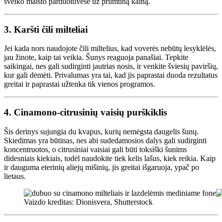
sveiko maisto parduotuvėse už priimtiną kainą.
3.
Karšti čili milteliai
Jei kada nors naudojote čili miltelius, kad voverės nebūtų lesyklėlės,
jau žinote, kaip tai veikia. Šunys reaguoja panašiai. Tepkite
saikingai, nes gali sudirginti jautrias nosis, ir venkite šviesių paviršių,
kur gali dėmėti. Privalumas yra tai, kad jis paprastai duoda rezultatus
greitai ir paprastai užtenka tik vienos programos.
4.
Cinamono-citrusinių vaisių purškiklis
Šis derinys sujungia du kvapus, kurių nemėgsta daugelis šunų.
Skiedimas yra būtinas, nes abi sudedamosios dalys gali sudirginti
koncentruotos, o citrusiniai vaisiai gali būti toksiški šunims
didesniais kiekiais, todėl naudokite tiek kelis lašus, kiek reikia. Kaip
ir dauguma eterinių aliejų mišinių, jis greitai išgaruoja, ypač po
lietaus.
Vaizdo kreditas: Dionisvera, Shutterstock