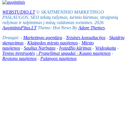
WEBSTUDIO.LT
© SKAITMENINIO MARKETINGO
PASLAUGOS. SEO tekstų rašymas, turinio kūrimas, straipsnių
rašymas ir talpinimas į mūsų valdomas svetaines. 2026
AugintinisPlius.LT
Theme: Hot News By
Adore Themes
.
Draugai: -
Marketingo agentūra
-
Teisinės konsultacijos
-
Skaidrių
skenavimas
-
Klaipedos miesto naujienos
-
Miesto
naujienos
-
Saulius Narbutas
-
Įvaizdžio kūrimas
-
Veidoskaita
-
Teniso treniruotės
- Pranešimai spaudai -
Kauno naujienos
-
Regionų naujienos
-
Palangos naujienos