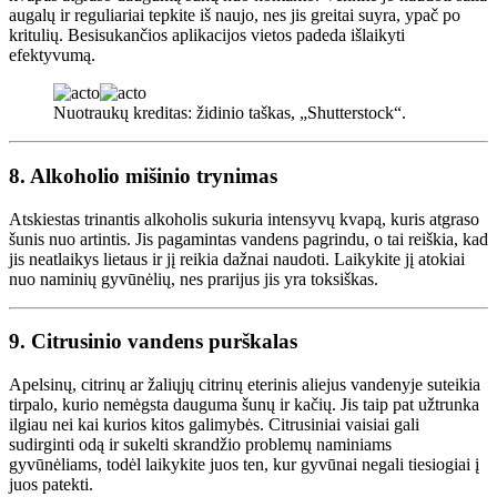
augalų ir reguliariai tepkite iš naujo, nes jis greitai suyra, ypač po
kritulių. Besisukančios aplikacijos vietos padeda išlaikyti
efektyvumą.
Nuotraukų kreditas: židinio taškas, „Shutterstock“.
8.
Alkoholio mišinio trynimas
Atskiestas trinantis alkoholis sukuria intensyvų kvapą, kuris atgraso
šunis nuo artintis. Jis pagamintas vandens pagrindu, o tai reiškia, kad
jis neatlaikys lietaus ir jį reikia dažnai naudoti. Laikykite jį atokiai
nuo naminių gyvūnėlių, nes prarijus jis yra toksiškas.
9.
Citrusinio vandens purškalas
Apelsinų, citrinų ar žaliųjų citrinų eterinis aliejus vandenyje suteikia
tirpalo, kurio nemėgsta dauguma šunų ir kačių. Jis taip pat užtrunka
ilgiau nei kai kurios kitos galimybės. Citrusiniai vaisiai gali
sudirginti odą ir sukelti skrandžio problemų naminiams
gyvūnėliams, todėl laikykite juos ten, kur gyvūnai negali tiesiogiai į
juos patekti.