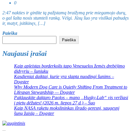
0
2:47 nakties ir girdite tą pažįstamą braižymą prie miegamojo durų,
o gal šalta nosis stumteli ranką. Vėlgi. Jūsų šuo yra visiškai pabudęs
ir, matyt, įsitikinęs, […]
Paieška
Paieška
Naujausi įrašai
Kaip apleistas borderkolis tapo Venesuelos žemės drebėjimo
didvyriu – šuniuku
Kasdieniai daiktai, kurie yra slapta nuodingi šunims –
Dogster
Why Modern Dog Care is Quietly Shifting From Treatment to
Lifespan Stewardship — Dogster
Paklauskite daktaro Paolos – mano „Husky-Lab“ vis veržiasi
į pietų dėžutes! (2026 m. liepos 27 d.) – Šuo
Kaip NASA raketų mokslininkas išrado geresnį, saugesnį
šunų žaislą – Dogster