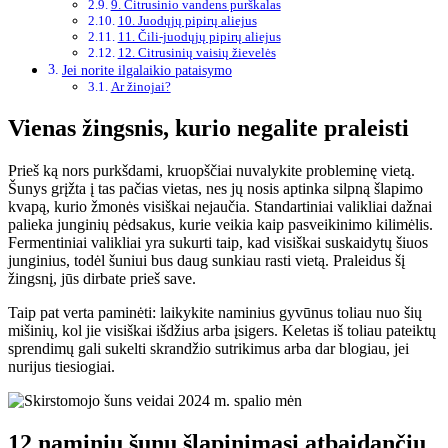
9. Citrusinio vandens purškalas
10. Juodųjų pipirų aliejus
11. Čili-juodųjų pipirų aliejus
12. Citrusinių vaisių žievelės
Jei norite ilgalaikio pataisymo
Ar žinojai?
Vienas žingsnis, kurio negalite praleisti
Prieš ką nors purkšdami, kruopščiai nuvalykite probleminę vietą.
Šunys grįžta į tas pačias vietas, nes jų nosis aptinka silpną šlapimo
kvapą, kurio žmonės visiškai nejaučia. Standartiniai valikliai dažnai
palieka junginių pėdsakus, kurie veikia kaip pasveikinimo kilimėlis.
Fermentiniai valikliai yra sukurti taip, kad visiškai suskaidytų šiuos
junginius, todėl šuniui bus daug sunkiau rasti vietą. Praleidus šį
žingsnį, jūs dirbate prieš save.
Taip pat verta paminėti: laikykite naminius gyvūnus toliau nuo šių
mišinių, kol jie visiškai išdžius arba įsigers. Keletas iš toliau pateiktų
sprendimų gali sukelti skrandžio sutrikimus arba dar blogiau, jei
nurijus tiesiogiai.
12 naminių šunų šlapinimąsi atbaidančių