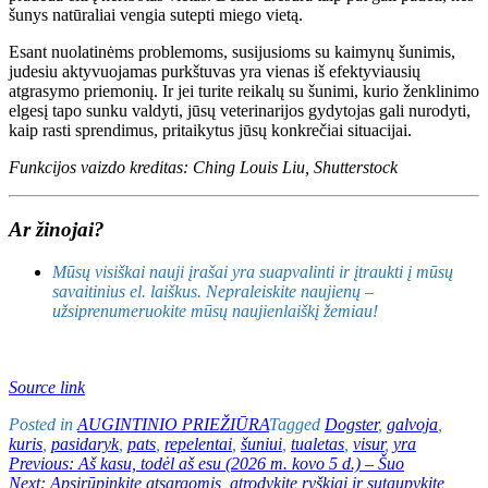
šunys natūraliai vengia sutepti miego vietą.
Esant nuolatinėms problemoms, susijusioms su kaimynų šunimis,
judesiu aktyvuojamas purkštuvas yra vienas iš efektyviausių
atgrasymo priemonių. Ir jei turite reikalų su šunimi, kurio ženklinimo
elgesį tapo sunku valdyti, jūsų veterinarijos gydytojas gali nurodyti,
kaip rasti sprendimus, pritaikytus jūsų konkrečiai situacijai.
Funkcijos vaizdo kreditas: Ching Louis Liu, Shutterstock
Ar žinojai?
Mūsų visiškai nauji įrašai yra suapvalinti ir įtraukti į mūsų
savaitinius el. laiškus. Nepraleiskite naujienų –
užsiprenumeruokite mūsų naujienlaiškį žemiau!
Source link
Posted in
AUGINTINIO PRIEŽIŪRA
Tagged
Dogster
,
galvoja
,
kuris
,
pasidaryk
,
pats
,
repelentai
,
šuniui
,
tualetas
,
visur
,
yra
Navigacija
Previous:
Aš kasu, todėl aš esu (2026 m. kovo 5 d.) – Šuo
Next:
Apsirūpinkite atsargomis, atrodykite ryškiai ir sutaupykite