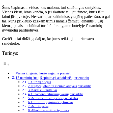
Šuns šlapimas ir viskas, kas malonu, turi sudėtingus santykius.
Vienas klesti, kitas kenčia, o jei skaitote tai, jau žinote, kuris iš jų
laimi jūsų vietoje. Nesvarbu, ar kaltininkas yra jūsų paties šuo, o gal
tas, kuris priklauso kažkam trimis namais žemiau, einantis į jūsų
kiemą, pataisa nebūtinai turi būti brangiame butelyje iš naminių
gyvūnėlių parduotuvės.
Greičiausiai didžiąją dalį to, ko jums reikia, jau turite savo
sandėliuke.
Turinys:
Vienas žingsnis, kurio negalite praleisti
12 naminių šunų šlapinimąsi atbaidančių priemonių
1. Citrinų aliejus
2. Rūgščių obuolių eterinio aliejaus purškiklis
3. Karšti čili milteliai
4. Cinamono-citrusinių vaisių purškiklis
5. Actas ir citrusinių vaisių purškalas
6. Citrinžolių-pipirmėčių tirpalas
7. Acto tirpalas
8. Alkoholio mišinio trynimas