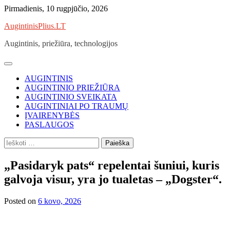
Skip
Pirmadienis, 10 rugpjūčio, 2026
to
AugintinisPlius.LT
content
Augintinis, priežiūra, technologijos
AUGINTINIS
AUGINTINIO PRIEŽIŪRA
AUGINTINIO SVEIKATA
AUGINTINIAI PO TRAUMŲ
ĮVAIRENYBĖS
PASLAUGOS
Ieškoti:
„Pasidaryk pats“ repelentai šuniui, kuris
galvoja visur, yra jo tualetas – „Dogster“.
Posted on
6 kovo, 2026