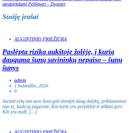
tarp
apsipirkdami PetSmart – Dogster
įrašų
Susiję įrašai
AUGINTINIO PRIEŽIŪRA
Paslėpta rizika aukštoje žolėje, į kurią
dauguma šunų savininkų nepaiso – šunų
šunys
admin
1 balandžio, 2026
0
Surasti erkę ant savo šuns gali atrodyti daug dalykų, priklausomai
nuo to, kada ją pagavote. Kai kurie yra perpildyti ir aiškiai gyvi.
Kiti yra maži, […]
AUGINTINIO PRIEŽIŪRA