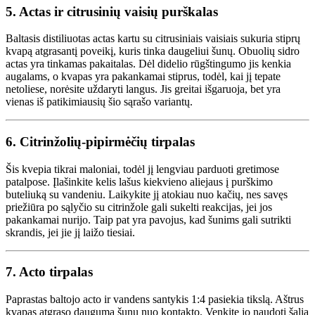
5.
Actas ir citrusinių vaisių purškalas
Baltasis distiliuotas actas kartu su citrusiniais vaisiais sukuria stiprų
kvapą atgrasantį poveikį, kuris tinka daugeliui šunų. Obuolių sidro
actas yra tinkamas pakaitalas. Dėl didelio rūgštingumo jis kenkia
augalams, o kvapas yra pakankamai stiprus, todėl, kai jį tepate
netoliese, norėsite uždaryti langus. Jis greitai išgaruoja, bet yra
vienas iš patikimiausių šio sąrašo variantų.
6.
Citrinžolių-pipirmėčių tirpalas
Šis kvepia tikrai maloniai, todėl jį lengviau parduoti gretimose
patalpose. Įlašinkite kelis lašus kiekvieno aliejaus į purškimo
buteliuką su vandeniu. Laikykite jį atokiau nuo kačių, nes savęs
priežiūra po sąlyčio su citrinžole gali sukelti reakcijas, jei jos
pakankamai nurijo. Taip pat yra pavojus, kad šunims gali sutrikti
skrandis, jei jie jį laižo tiesiai.
7.
Acto tirpalas
Paprastas baltojo acto ir vandens santykis 1:4 pasiekia tikslą. Aštrus
kvapas atgraso daugumą šunų nuo kontakto. Venkite jo naudoti šalia