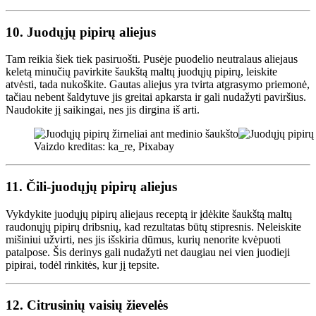
10.
Juodųjų pipirų aliejus
Tam reikia šiek tiek pasiruošti. Pusėje puodelio neutralaus aliejaus
keletą minučių pavirkite šaukštą maltų juodųjų pipirų, leiskite
atvėsti, tada nukoškite. Gautas aliejus yra tvirta atgrasymo priemonė,
tačiau nebent šaldytuve jis greitai apkarsta ir gali nudažyti paviršius.
Naudokite jį saikingai, nes jis dirgina iš arti.
Vaizdo kreditas: ka_re, Pixabay
11.
Čili-juodųjų pipirų aliejus
Vykdykite juodųjų pipirų aliejaus receptą ir įdėkite šaukštą maltų
raudonųjų pipirų dribsnių, kad rezultatas būtų stipresnis. Neleiskite
mišiniui užvirti, nes jis išskiria dūmus, kurių nenorite kvėpuoti
patalpose. Šis derinys gali nudažyti net daugiau nei vien juodieji
pipirai, todėl rinkitės, kur jį tepsite.
12.
Citrusinių vaisių žievelės