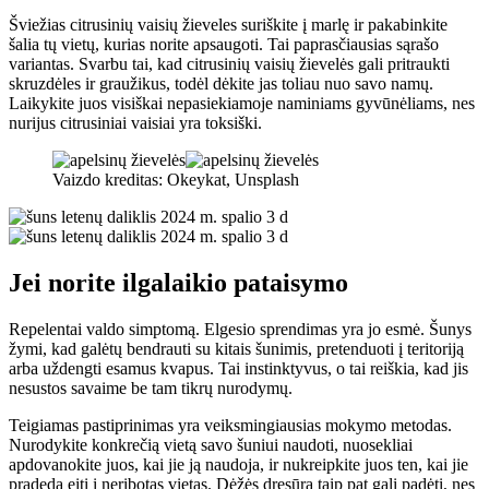
Šviežias citrusinių vaisių žieveles suriškite į marlę ir pakabinkite
šalia tų vietų, kurias norite apsaugoti. Tai paprasčiausias sąrašo
variantas. Svarbu tai, kad citrusinių vaisių žievelės gali pritraukti
skruzdėles ir graužikus, todėl dėkite jas toliau nuo savo namų.
Laikykite juos visiškai nepasiekiamoje naminiams gyvūnėliams, nes
nurijus citrusiniai vaisiai yra toksiški.
Vaizdo kreditas: Okeykat, Unsplash
Jei norite ilgalaikio pataisymo
Repelentai valdo simptomą. Elgesio sprendimas yra jo esmė. Šunys
žymi, kad galėtų bendrauti su kitais šunimis, pretenduoti į teritoriją
arba uždengti esamus kvapus. Tai instinktyvus, o tai reiškia, kad jis
nesustos savaime be tam tikrų nurodymų.
Teigiamas pastiprinimas yra veiksmingiausias mokymo metodas.
Nurodykite konkrečią vietą savo šuniui naudoti, nuosekliai
apdovanokite juos, kai jie ją naudoja, ir nukreipkite juos ten, kai jie
pradeda eiti į neribotas vietas. Dėžės dresūra taip pat gali padėti, nes