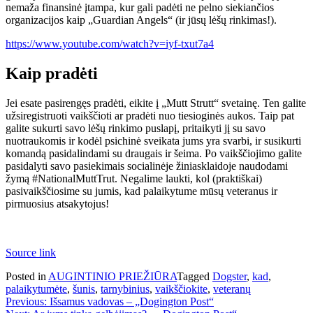
nemaža finansinė įtampa, kur gali padėti ne pelno siekiančios
organizacijos kaip „Guardian Angels“ (ir jūsų lėšų rinkimas!).
https://www.youtube.com/watch?v=iyf-txut7a4
Kaip pradėti
Jei esate pasirengęs pradėti, eikite į „Mutt Strutt“ svetainę. Ten galite
užsiregistruoti vaikščioti ar pradėti nuo tiesioginės aukos. Taip pat
galite sukurti savo lėšų rinkimo puslapį, pritaikyti jį su savo
nuotraukomis ir kodėl psichinė sveikata jums yra svarbi, ir susikurti
komandą pasidalindami su draugais ir šeima. Po vaikščiojimo galite
pasidalyti savo pasiekimais socialinėje žiniasklaidoje naudodami
žymą #NationalMuttTrut. Negalime laukti, kol (praktiškai)
pasivaikščiosime su jumis, kad palaikytume mūsų veteranus ir
pirmuosius atsakytojus!
Source link
Posted in
AUGINTINIO PRIEŽIŪRA
Tagged
Dogster
,
kad
,
palaikytumėte
,
šunis
,
tarnybinius
,
vaikščiokite
,
veteranų
Navigacija
Previous:
Išsamus vadovas – „Dogington Post“