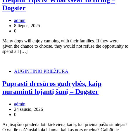
Helpful Tips & What Gear to Bring –
Dogster
admin
8 liepos, 2025
0
Many dogs will enjoy camping with their families. If they were
given the chance to choose, they would not refuse the opportunity to
spend all […]
AUGINTINIO PRIEŽIŪRA
Paprasti dresūros gudrybės, kaip
nuraminti lojantį šunį – Dogster
admin
24 sausio, 2026
0
Ar jūsų šuo pradeda loti kiekvieną kartą, kai prieina pašto siuntėjas?
O gal jie pašėlusiai loja į langą, kai kas nors praeina? Galbūt jie