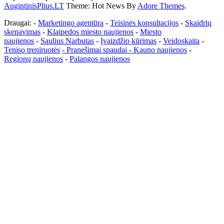
AugintinisPlius.LT
Theme: Hot News By
Adore Themes
.
Draugai: -
Marketingo agentūra
-
Teisinės konsultacijos
-
Skaidrių
skenavimas
-
Klaipedos miesto naujienos
-
Miesto
naujienos
-
Saulius Narbutas
-
Įvaizdžio kūrimas
-
Veidoskaita
-
Teniso treniruotės
- Pranešimai spaudai -
Kauno naujienos
-
Regionų naujienos
-
Palangos naujienos