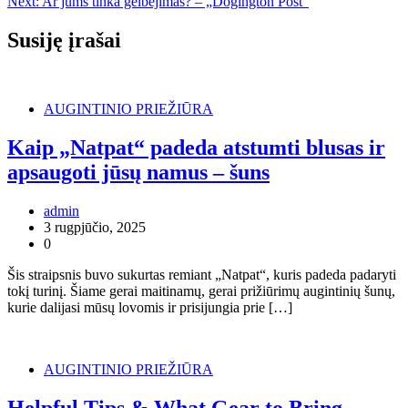
Next:
Ar jums tinka gelbėjimas? – „Dogington Post“
tarp
įrašų
Susiję įrašai
AUGINTINIO PRIEŽIŪRA
Kaip „Natpat“ padeda atstumti blusas ir
apsaugoti jūsų namus – šuns
admin
3 rugpjūčio, 2025
0
Šis straipsnis buvo sukurtas remiant „Natpat“, kuris padeda padaryti
tokį turinį. Šiame gerai maitinamų, gerai prižiūrimų augintinių šunų,
kurie dalijasi mūsų lovomis ir prisijungia prie […]
AUGINTINIO PRIEŽIŪRA