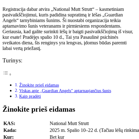
Registracija dabar atvira „National Mutt Strutt“ – kasmetiniam
pasivaikščiojimui, kuris padidina supratimą ir lėšas „Guardian
Angels“ tarnybiniams šunims. Ši nuostabi organizacija teikia
aptarnavimo šunis veteranams ir pirmiesiems respondentams.
Geriausia, kad galite surinkti lėšų ir baigti pasivaikščiojimą iš visur,
kur esate! Pradėjęs spalio 10 d., Tai yra Pasaulinė psichinės
sveikatos diena, šis renginys yra lengvas, įdomus būdas paremti
labai vertą priežastį.
Turinys:
Žinokite prieš eidamas
Viskas apie „Guardian Angels“ aptarnaujančius šunis
Kaip pradėti
Žinokite prieš eidamas
KAS:
National Mutt Strutt
Kada:
2025 m. Spalio 10–22 d. (Tačiau lėšų rinkima
Kur:
Bet kur