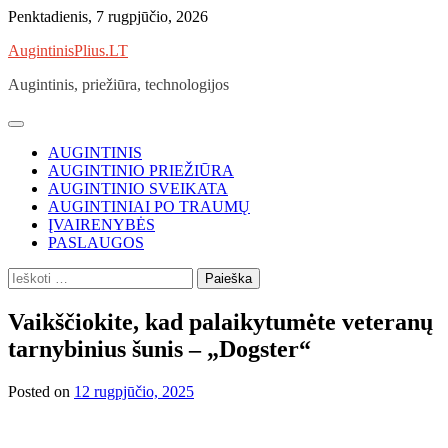
Skip
Penktadienis, 7 rugpjūčio, 2026
to
AugintinisPlius.LT
content
Augintinis, priežiūra, technologijos
AUGINTINIS
AUGINTINIO PRIEŽIŪRA
AUGINTINIO SVEIKATA
AUGINTINIAI PO TRAUMŲ
ĮVAIRENYBĖS
PASLAUGOS
Ieškoti:
Vaikščiokite, kad palaikytumėte veteranų
tarnybinius šunis – „Dogster“
Posted on
12 rugpjūčio, 2025