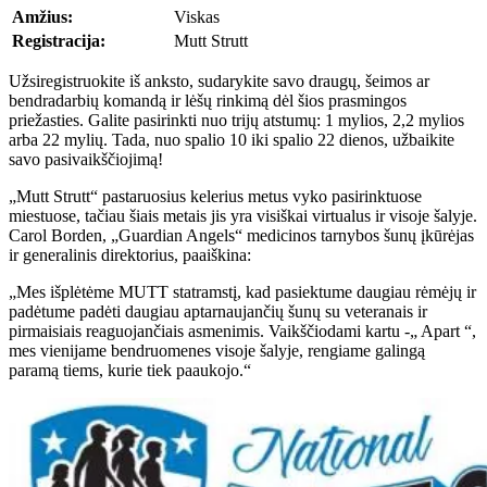
Amžius:
Viskas
Registracija:
Mutt Strutt
Užsiregistruokite iš anksto, sudarykite savo draugų, šeimos ar
bendradarbių komandą ir lėšų rinkimą dėl šios prasmingos
priežasties. Galite pasirinkti nuo trijų atstumų: 1 mylios, 2,2 mylios
arba 22 mylių. Tada, nuo spalio 10 iki spalio 22 dienos, užbaikite
savo pasivaikščiojimą!
„Mutt Strutt“ pastaruosius kelerius metus vyko pasirinktuose
miestuose, tačiau šiais metais jis yra visiškai virtualus ir visoje šalyje.
Carol Borden, „Guardian Angels“ medicinos tarnybos šunų įkūrėjas
ir generalinis direktorius, paaiškina:
„Mes išplėtėme MUTT statramstį, kad pasiektume daugiau rėmėjų ir
padėtume padėti daugiau aptarnaujančių šunų su veteranais ir
pirmaisiais reaguojančiais asmenimis. Vaikščiodami kartu -„ Apart “,
mes vienijame bendruomenes visoje šalyje, rengiame galingą
paramą tiems, kurie tiek paaukojo.“