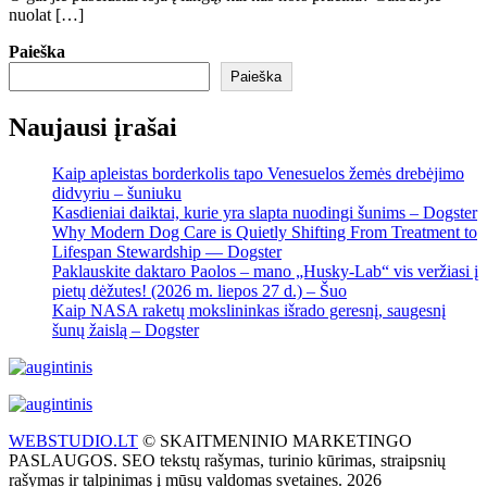
nuolat […]
Paieška
Paieška
Naujausi įrašai
Kaip apleistas borderkolis tapo Venesuelos žemės drebėjimo
didvyriu – šuniuku
Kasdieniai daiktai, kurie yra slapta nuodingi šunims – Dogster
Why Modern Dog Care is Quietly Shifting From Treatment to
Lifespan Stewardship — Dogster
Paklauskite daktaro Paolos – mano „Husky-Lab“ vis veržiasi į
pietų dėžutes! (2026 m. liepos 27 d.) – Šuo
Kaip NASA raketų mokslininkas išrado geresnį, saugesnį
šunų žaislą – Dogster
WEBSTUDIO.LT
© SKAITMENINIO MARKETINGO
PASLAUGOS. SEO tekstų rašymas, turinio kūrimas, straipsnių
rašymas ir talpinimas į mūsų valdomas svetaines. 2026