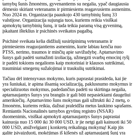
tarnybų šunis žmonėms, gyvenantiems su negalia, ypač daugiausia
dėmesio skiriant veteranams ir pirmiesiems reagavusiems asmenims.
Nuo 2024 m. Organizacija paaukojo 430 tarnybinių šunų 33
valstijose. Organizacija sujungia tuos, kuriems reikia visiškai
apmokytų tarnybinių šunų, ir tada teikia paramą visą gyvenimą,
įskaitant išteklius ir psichinės sveikatos pagalbą.
Psichinė sveikata kelia didžiulį susirūpinimą veteranams ir
pirmiesiems reaguojantiems asmenims, kurie labiau kenčia nuo
PTSS, nerimo, traumos ir minčių apie savižudybę. Aptarnavimo
šunys gali padėti sumažinti izoliaciją, užmegzti svarbų emocinį ryšį
ir padėti tokioms negalioms kaip motoriniai ir klausos sutrikimai,
trauminiai smegenų sužalojimai ir traukulių sutrikimai.
Tačiau dėl intensyvaus mokymo, kuris paprastai prasideda, kai jie
yra šuniukai, ir apima išsamią socializaciją, paklusnumo mokymus ir
specializuotus mokymus, padedančius padėti su skirtinga negalia,
aptarnaujantys šunys yra brangūs ir gali būti nepasiekiami daugeliui
amerikiečių. Aptarnavimo šuns mokymas gali užtrukti iki 2 metų, o
žmonėms, kuriems reikia, dažnai praleidžia metus laukimo sąrašams.
Remiantis Nacionalinės tarnybos gyvūnų registro (NSAR)
duomenimis, visiškai apmokyti aptarnaujantys šunys paprastai
kainuoja nuo 15 000 iki 30 000 USD, ir jie netgi gali kainuoti iki 50
000 USD, atsižvelgiant į konkretų reikalingą mokymą! Kaip jūs
galite įsivaizduoti, mokėjimas iš kišenės už aptarnaujantį šunį yra