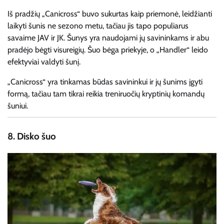
Iš pradžių „Canicross“ buvo sukurtas kaip priemonė, leidžianti
laikyti šunis ne sezono metu, tačiau jis tapo populiarus
savaime JAV ir JK. Šunys yra naudojami jų savininkams ir abu
pradėjo bėgti visureigių. Šuo bėga priekyje, o „Handler“ leido
efektyviai valdyti šunį.
„Canicross“ yra tinkamas būdas savininkui ir jų šunims įgyti
formą, tačiau tam tikrai reikia treniruočių kryptinių komandų
šuniui.
8.
Disko šuo