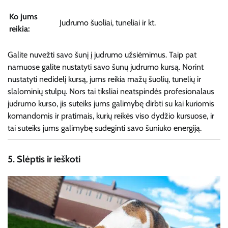
Ko jums
Judrumo šuoliai, tuneliai ir kt.
reikia:
Galite nuvežti savo šunį į judrumo užsiėmimus. Taip pat
namuose galite nustatyti savo šunų judrumo kursą. Norint
nustatyti nedidelį kursą, jums reikia mažų šuolių, tunelių ir
slalominių stulpų. Nors tai tiksliai neatspindės profesionalaus
judrumo kurso, jis suteiks jums galimybę dirbti su kai kuriomis
komandomis ir pratimais, kurių reikės viso dydžio kursuose, ir
tai suteiks jums galimybę sudeginti savo šuniuko energiją.
5.
Slėptis ir ieškoti