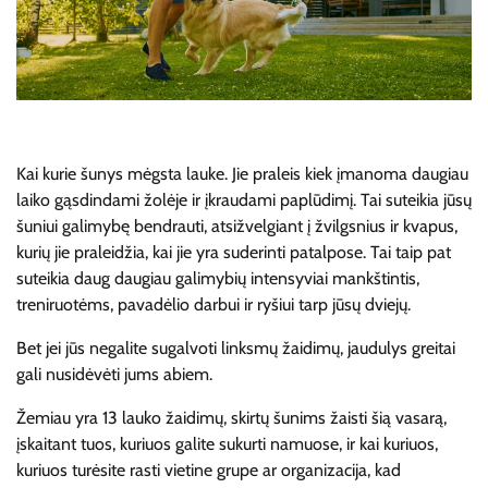
Kai kurie šunys mėgsta lauke. Jie praleis kiek įmanoma daugiau
laiko gąsdindami žolėje ir įkraudami paplūdimį. Tai suteikia jūsų
šuniui galimybę bendrauti, atsižvelgiant į žvilgsnius ir kvapus,
kurių jie praleidžia, kai jie yra suderinti patalpose. Tai taip pat
suteikia daug daugiau galimybių intensyviai mankštintis,
treniruotėms, pavadėlio darbui ir ryšiui tarp jūsų dviejų.
Bet jei jūs negalite sugalvoti linksmų žaidimų, jaudulys greitai
gali nusidėvėti jums abiem.
Žemiau yra 13 lauko žaidimų, skirtų šunims žaisti šią vasarą,
įskaitant tuos, kuriuos galite sukurti namuose, ir kai kuriuos,
kuriuos turėsite rasti vietine grupe ar organizacija, kad