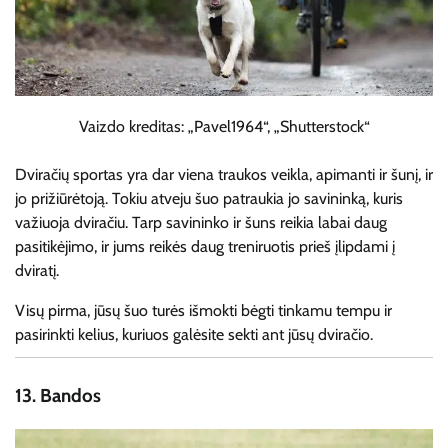
Vaizdo kreditas: „Pavel1964“, „Shutterstock“
Dviračių sportas yra dar viena traukos veikla, apimanti ir šunį, ir
jo prižiūrėtoją. Tokiu atveju šuo patraukia jo savininką, kuris
važiuoja dviračiu. Tarp savininko ir šuns reikia labai daug
pasitikėjimo, ir jums reikės daug treniruotis prieš įlipdami į
dviratį.
Visų pirma, jūsų šuo turės išmokti bėgti tinkamu tempu ir
pasirinkti kelius, kuriuos galėsite sekti ant jūsų dviračio.
13.
Bandos