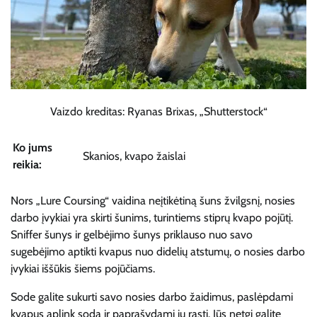
Vaizdo kreditas: Ryanas Brixas, „Shutterstock“
Ko jums
Skanios, kvapo žaislai
reikia:
Nors „Lure Coursing“ vaidina neįtikėtiną šuns žvilgsnį, nosies
darbo įvykiai yra skirti šunims, turintiems stiprų kvapo pojūtį.
Sniffer šunys ir gelbėjimo šunys priklauso nuo savo
sugebėjimo aptikti kvapus nuo didelių atstumų, o nosies darbo
įvykiai iššūkis šiems pojūčiams.
Sode galite sukurti savo nosies darbo žaidimus, paslėpdami
kvapus aplink sodą ir paprašydami jų rasti. Jūs netgi galite