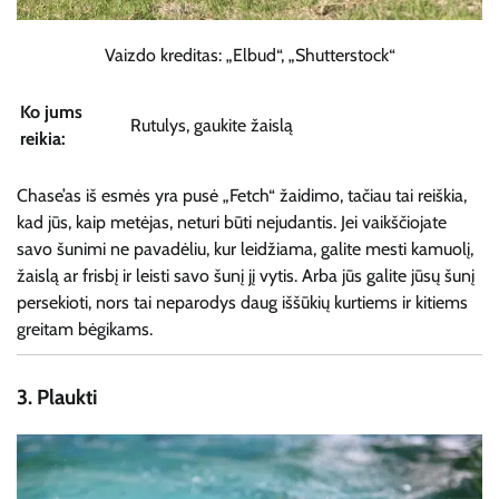
Vaizdo kreditas: „Elbud“, „Shutterstock“
Ko jums
Rutulys, gaukite žaislą
reikia:
Chase’as iš esmės yra pusė „Fetch“ žaidimo, tačiau tai reiškia,
kad jūs, kaip metėjas, neturi būti nejudantis. Jei vaikščiojate
savo šunimi ne pavadėliu, kur leidžiama, galite mesti kamuolį,
žaislą ar frisbį ir leisti savo šunį jį vytis. Arba jūs galite jūsų šunį
persekioti, nors tai neparodys daug iššūkių kurtiems ir kitiems
greitam bėgikams.
3.
Plaukti