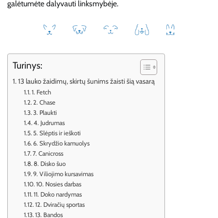
galėtumėte dalyvauti linksmybėje.
Turinys:
13 lauko žaidimų, skirtų šunims žaisti šią vasarą
1. Fetch
2. Chase
3. Plaukti
4. Judrumas
5. Slėptis ir ieškoti
6. Skrydžio kamuolys
7. Canicross
8. Disko šuo
9. Viliojimo kursavimas
10. Nosies darbas
11. Doko nardymas
12. Dviračių sportas
13. Bandos