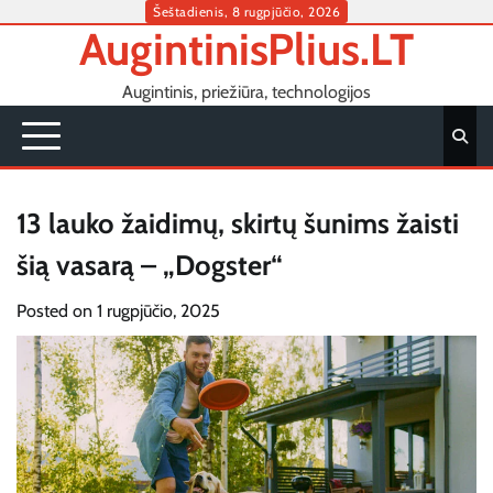
Skip
Šeštadienis, 8 rugpjūčio, 2026
AugintinisPlius.LT
to
content
Augintinis, priežiūra, technologijos
13 lauko žaidimų, skirtų šunims žaisti
šią vasarą – „Dogster“
Posted on
1 rugpjūčio, 2025