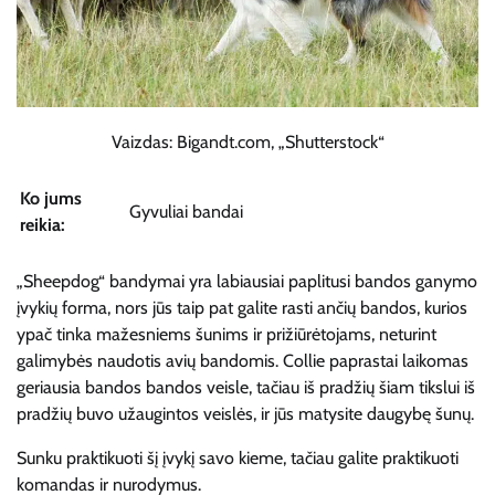
Vaizdas: Bigandt.com, „Shutterstock“
Ko jums
Gyvuliai bandai
reikia:
„Sheepdog“ bandymai yra labiausiai paplitusi bandos ganymo
įvykių forma, nors jūs taip pat galite rasti ančių bandos, kurios
ypač tinka mažesniems šunims ir prižiūrėtojams, neturint
galimybės naudotis avių bandomis. Collie paprastai laikomas
geriausia bandos bandos veisle, tačiau iš pradžių šiam tikslui iš
pradžių buvo užaugintos veislės, ir jūs matysite daugybę šunų.
Sunku praktikuoti šį įvykį savo kieme, tačiau galite praktikuoti
komandas ir nurodymus.