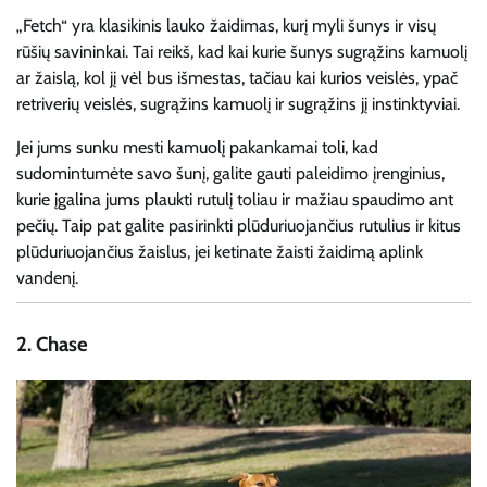
„Fetch“ yra klasikinis lauko žaidimas, kurį myli šunys ir visų
rūšių savininkai. Tai reikš, kad kai kurie šunys sugrąžins kamuolį
ar žaislą, kol jį vėl bus išmestas, tačiau kai kurios veislės, ypač
retriverių veislės, sugrąžins kamuolį ir sugrąžins jį instinktyviai.
Jei jums sunku mesti kamuolį pakankamai toli, kad
sudomintumėte savo šunį, galite gauti paleidimo įrenginius,
kurie įgalina jums plaukti rutulį toliau ir mažiau spaudimo ant
pečių. Taip pat galite pasirinkti plūduriuojančius rutulius ir kitus
plūduriuojančius žaislus, jei ketinate žaisti žaidimą aplink
vandenį.
2.
Chase