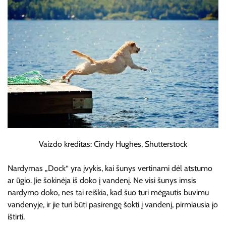
Vaizdo kreditas: Cindy Hughes, Shutterstock
Nardymas „Dock“ yra įvykis, kai šunys vertinami dėl atstumo
ar ūgio. Jie šokinėja iš doko į vandenį. Ne visi šunys imsis
nardymo doko, nes tai reiškia, kad šuo turi mėgautis buvimu
vandenyje, ir jie turi būti pasirengę šokti į vandenį, pirmiausia jo
ištirti.