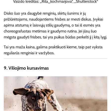
Vaizdo kreditas: „Rita_kochmarjova“, „Shutterstock“
Disko šuo yra daugybė renginių, skirtų šunims ir jų
prižiūrėtojams, naudojantiems frisbes ar mesti diskus. Įvykiai
apima atstumą ir laisvųjų stilių gaudymą, o tai iš esmės yra
choreografuotas metimas ir gaudymo rutina. Jei jūsų šuo
mėgsta gaudyti frisbes, tai yra puikus būdas perkelti jį į kitą lygį.
Tai yra maža kaina, galima praktikuoti kieme, taip pat vyksta
reguliarūs renginiai ir varžybos.
9.
Viliojimo kursavimas