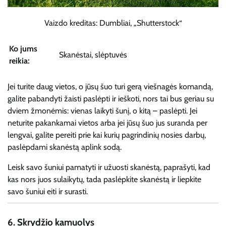
Vaizdo kreditas: Dumbliai, „Shutterstock“
Ko jums
Skanėstai, slėptuvės
reikia:
Jei turite daug vietos, o jūsų šuo turi gerą viešnagės komandą,
galite pabandyti žaisti paslėpti ir ieškoti, nors tai bus geriau su
dviem žmonėmis: vienas laikyti šunį, o kitą – paslėpti. Jei
neturite pakankamai vietos arba jei jūsų šuo jus suranda per
lengvai, galite pereiti prie kai kurių pagrindinių nosies darbų,
paslėpdami skanėstą aplink sodą.
Leisk savo šuniui pamatyti ir užuosti skanėstą, paprašyti, kad
kas nors juos sulaikytų, tada paslėpkite skanėstą ir liepkite
savo šuniui eiti ir surasti.
6.
Skrydžio kamuolys