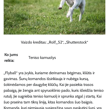
Vaizdo kreditas: „Rolf_52“, „Shutterstock“
Ko jums
Teniso kamuolys
reikia:
„Flyball“ yra įvykis, kuriame derinamas bėgimas, kliūtis ir
gavimas. Šunų komandos išsirikiauja ir nubėga kursą,
šokinėdamos per daugybę kliūčių. Kai jie pasiekia trasos
pabaigą, jie žengia ant spyruoklinio pado, kuris išleidžia teniso
rutulį. Jie sugriebia teniso kamuolį ir sprunka atgal į startą. Kai
šuo praeina tam tikrą liniją, kitas komandos šuo baigsis.
Komanda, kuri pirmiausia susigrąžina savo paskutinį šunį, yra