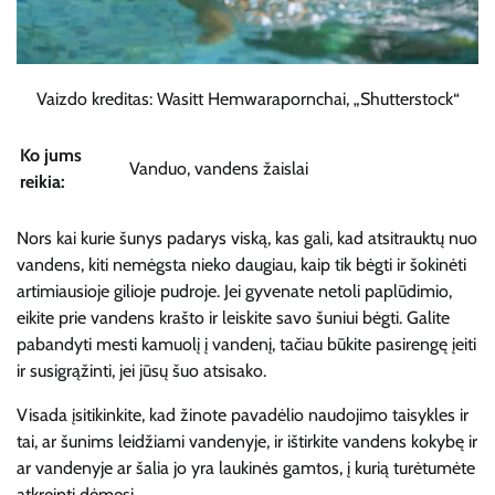
Vaizdo kreditas: Wasitt Hemwarapornchai, „Shutterstock“
Ko jums
Vanduo, vandens žaislai
reikia:
Nors kai kurie šunys padarys viską, kas gali, kad atsitrauktų nuo
vandens, kiti nemėgsta nieko daugiau, kaip tik bėgti ir šokinėti
artimiausioje gilioje pudroje. Jei gyvenate netoli paplūdimio,
eikite prie vandens krašto ir leiskite savo šuniui bėgti. Galite
pabandyti mesti kamuolį į vandenį, tačiau būkite pasirengę įeiti
ir susigrąžinti, jei jūsų šuo atsisako.
Visada įsitikinkite, kad žinote pavadėlio naudojimo taisykles ir
tai, ar šunims leidžiami vandenyje, ir ištirkite vandens kokybę ir
ar vandenyje ar šalia jo yra laukinės gamtos, į kurią turėtumėte
atkreipti dėmesį.