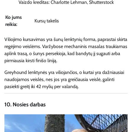
Vaizdo kreditas: Charlotte Lehman, Shutterstock
Ko jums
Kursų takelis
reikia:
Viliojimo kursavimas yra šunų lenktynių forma, paprastai skirta
regėjimo veislėms. Varžybose mechaninis masalas traukiamas
aplink trasą, o šunys persekioja, kad bandytų jį sugauti arba
pirmiausia kirsti finišo liniją.
Greyhound lenktynės yra viliojančios, o kurtai yra dažniausiai
naudojamos veislės, nes jos yra greičiausia veislė, galinti
pasiekti greitį iki 42 mylių per valandą.
10.
Nosies darbas