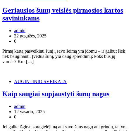
Geriausios šunų veislės pirmosios kartos
savininkams
admin
22 gegužės, 2025
0
Pirmą kartą pasveikinti šunį į savo šeimą yra įdomu – ir galbūt šiek
tiek bauginanti. Įvedus šunį, yra daug sprendimų: koks bus jų
vardas? Kur […]
AUGINTINIO SVEIKATA
Kaip saugiai supjaustyti šunų nagus
admin
12 vasario, 2025
0
Jei galite išgirsti spragtelėjimą ant savo šuns nagų ant grindų, tai yra