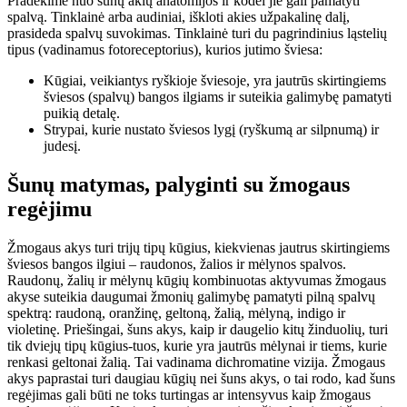
Pradėkime nuo šunų akių anatomijos ir kodėl jie gali pamatyti
spalvą. Tinklainė arba audiniai, iškloti akies užpakalinę dalį,
prasideda spalvų suvokimas. Tinklainė turi du pagrindinius ląstelių
tipus (vadinamus fotoreceptorius), kurios jutimo šviesa:
Kūgiai, veikiantys ryškioje šviesoje, yra jautrūs skirtingiems
šviesos (spalvų) bangos ilgiams ir suteikia galimybę pamatyti
puikią detalę.
Strypai, kurie nustato šviesos lygį (ryškumą ar silpnumą) ir
judesį.
Šunų matymas, palyginti su žmogaus
regėjimu
Žmogaus akys turi trijų tipų kūgius, kiekvienas jautrus skirtingiems
šviesos bangos ilgiui – raudonos, žalios ir mėlynos spalvos.
Raudonų, žalių ir mėlynų kūgių kombinuotas aktyvumas žmogaus
akyse suteikia daugumai žmonių galimybę pamatyti pilną spalvų
spektrą: raudoną, oranžinę, geltoną, žalią, mėlyną, indigo ir
violetinę. Priešingai, šuns akys, kaip ir daugelio kitų žinduolių, turi
tik dviejų tipų kūgius-tuos, kurie yra jautrūs mėlynai ir tiems, kurie
renkasi geltonai žalią. Tai vadinama dichromatine vizija. Žmogaus
akys paprastai turi daugiau kūgių nei šuns akys, o tai rodo, kad šuns
regėjimas gali būti ne toks turtingas ar intensyvus kaip žmogaus