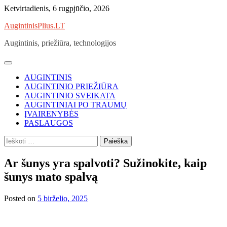
Skip
Ketvirtadienis, 6 rugpjūčio, 2026
to
AugintinisPlius.LT
content
Augintinis, priežiūra, technologijos
AUGINTINIS
AUGINTINIO PRIEŽIŪRA
AUGINTINIO SVEIKATA
AUGINTINIAI PO TRAUMŲ
ĮVAIRENYBĖS
PASLAUGOS
Ieškoti:
Ar šunys yra spalvoti? Sužinokite, kaip
šunys mato spalvą
Posted on
5 birželio, 2025