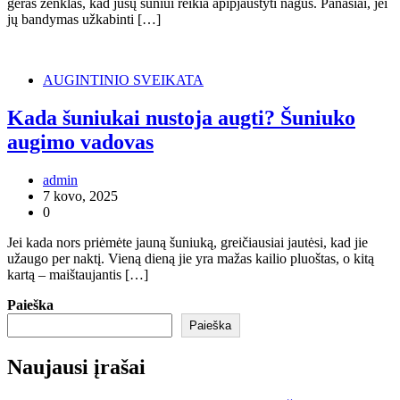
geras ženklas, kad jūsų šuniui reikia apipjaustyti nagus. Panašiai, jei
jų bandymas užkabinti […]
AUGINTINIO SVEIKATA
Kada šuniukai nustoja augti? Šuniuko
augimo vadovas
admin
7 kovo, 2025
0
Jei kada nors priėmėte jauną šuniuką, greičiausiai jautėsi, kad jie
užaugo per naktį. Vieną dieną jie yra mažas kailio pluoštas, o kitą
kartą – maištaujantis […]
Paieška
Paieška
Naujausi įrašai