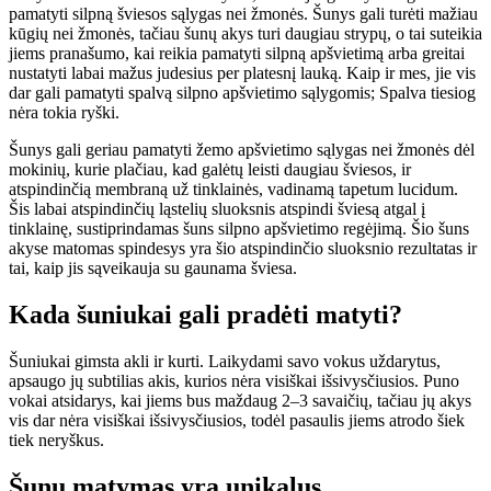
pamatyti silpną šviesos sąlygas nei žmonės. Šunys gali turėti mažiau
kūgių nei žmonės, tačiau šunų akys turi daugiau strypų, o tai suteikia
jiems pranašumo, kai reikia pamatyti silpną apšvietimą arba greitai
nustatyti labai mažus judesius per platesnį lauką. Kaip ir mes, jie vis
dar gali pamatyti spalvą silpno apšvietimo sąlygomis; Spalva tiesiog
nėra tokia ryški.
Šunys gali geriau pamatyti žemo apšvietimo sąlygas nei žmonės dėl
mokinių, kurie plačiau, kad galėtų leisti daugiau šviesos, ir
atspindinčią membraną už tinklainės, vadinamą tapetum lucidum.
Šis labai atspindinčių ląstelių sluoksnis atspindi šviesą atgal į
tinklainę, sustiprindamas šuns silpno apšvietimo regėjimą. Šio šuns
akyse matomas spindesys yra šio atspindinčio sluoksnio rezultatas ir
tai, kaip jis sąveikauja su gaunama šviesa.
Kada šuniukai gali pradėti matyti?
Šuniukai gimsta akli ir kurti. Laikydami savo vokus uždarytus,
apsaugo jų subtilias akis, kurios nėra visiškai išsivysčiusios. Puno
vokai atsidarys, kai jiems bus maždaug 2–3 savaičių, tačiau jų akys
vis dar nėra visiškai išsivysčiusios, todėl pasaulis jiems atrodo šiek
tiek neryškus.
Šunų matymas yra unikalus