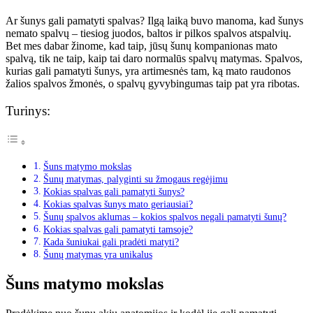
Ar šunys gali pamatyti spalvas? Ilgą laiką buvo manoma, kad šunys
nemato spalvų – tiesiog juodos, baltos ir pilkos spalvos atspalvių.
Bet mes dabar žinome, kad taip, jūsų šunų kompanionas mato
spalvą, tik ne taip, kaip tai daro normalūs spalvų matymas. Spalvos,
kurias gali pamatyti šunys, yra artimesnės tam, ką mato raudonos
žalios spalvos žmonės, o spalvų gyvybingumas taip pat yra ribotas.
Turinys:
Šuns matymo mokslas
Šunų matymas, palyginti su žmogaus regėjimu
Kokias spalvas gali pamatyti šunys?
Kokias spalvas šunys mato geriausiai?
Šunų spalvos aklumas – kokios spalvos negali pamatyti šunų?
Kokias spalvas gali pamatyti tamsoje?
Kada šuniukai gali pradėti matyti?
Šunų matymas yra unikalus
Šuns matymo mokslas