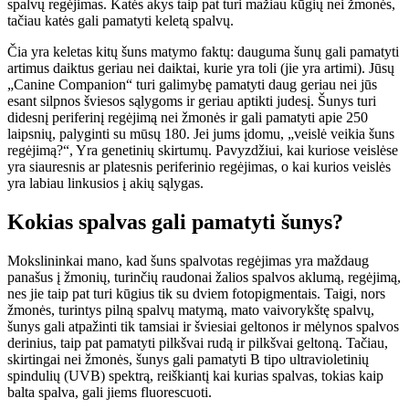
spalvų regėjimas. Katės akys taip pat turi mažiau kūgių nei žmonės,
tačiau katės gali pamatyti keletą spalvų.
Čia yra keletas kitų šuns matymo faktų: dauguma šunų gali pamatyti
artimus daiktus geriau nei daiktai, kurie yra toli (jie yra artimi). Jūsų
„Canine Companion“ turi galimybę pamatyti daug geriau nei jūs
esant silpnos šviesos sąlygoms ir geriau aptikti judesį. Šunys turi
didesnį periferinį regėjimą nei žmonės ir gali pamatyti apie 250
laipsnių, palyginti su mūsų 180. Jei jums įdomu, „veislė veikia šuns
regėjimą?“, Yra genetinių skirtumų. Pavyzdžiui, kai kuriose veislėse
yra siauresnis ar platesnis periferinio regėjimas, o kai kurios veislės
yra labiau linkusios į akių sąlygas.
Kokias spalvas gali pamatyti šunys?
Mokslininkai mano, kad šuns spalvotas regėjimas yra maždaug
panašus į žmonių, turinčių raudonai žalios spalvos aklumą, regėjimą,
nes jie taip pat turi kūgius tik su dviem fotopigmentais. Taigi, nors
žmonės, turintys pilną spalvų matymą, mato vaivorykštę spalvų,
šunys gali atpažinti tik tamsiai ir šviesiai geltonos ir mėlynos spalvos
derinius, taip pat pamatyti pilkšvai rudą ir pilkšvai geltoną. Tačiau,
skirtingai nei žmonės, šunys gali pamatyti B tipo ultravioletinių
spindulių (UVB) spektrą, reiškiantį kai kurias spalvas, tokias kaip
balta spalva, gali jiems fluorescuoti.