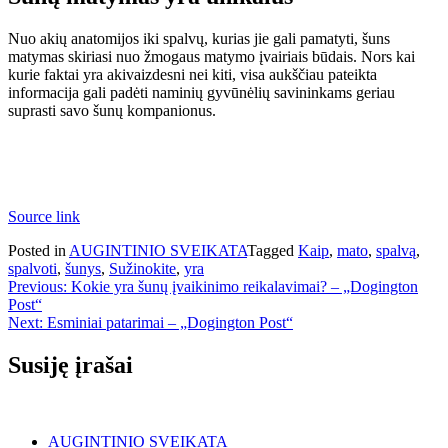
Nuo akių anatomijos iki spalvų, kurias jie gali pamatyti, šuns
matymas skiriasi nuo žmogaus matymo įvairiais būdais. Nors kai
kurie faktai yra akivaizdesni nei kiti, visa aukščiau pateikta
informacija gali padėti naminių gyvūnėlių savininkams geriau
suprasti savo šunų kompanionus.
Source link
Posted in
AUGINTINIO SVEIKATA
Tagged
Kaip
,
mato
,
spalvą
,
spalvoti
,
šunys
,
Sužinokite
,
yra
Navigacija
Previous:
Kokie yra šunų įvaikinimo reikalavimai? – „Dogington
Post“
tarp
Next:
Esminiai patarimai – „Dogington Post“
įrašų
Susiję įrašai
AUGINTINIO SVEIKATA