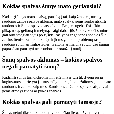
Kokias spalvas šunys mato geriausiai?
Kadangi šunys mato spalvą, panašią į tai, kaip žmonės, turintys
raudonai žalios spalvos aklumą, mato spalvą, jiems sunku atskirti
raudonos ir žalios spalvos atspalvius. Bet jie sugeba išsiaiškinti
pilką, rudą, geltoną ir mėlyną. Taigi dabar jūs žinote, kodėl šunims
gali būti smagiau vytis po ryškiai mėlynos ir geltonos spalvos šunų
žaislus (teniso kamuoliukus!), Ir jiems gali kilti problemų rasti
raudoną rutulį ant žalios žolės. Geltoną ar mėlyną rutulį jūsų šuniui
paprasčiau pamatyti nei raudoną ar oranžinį rutulį.
Šunų spalvos aklumas – kokios spalvos
negali pamatyti šunų?
Kadangi šunys turi dichromatinį regėjimą ir turi tik dviejų rūšių
kūgius-tuos, kurie yra jautrūs mėlynai ir geltonai žalioms, jie nemato
raudonos ir žalios, kaip mes. Raudonos ar žalios spalvos atspalviai
jiems atrodys rudos ar pilkos spalvos.
Kokias spalvas gali pamatyti tamsoje?
Šunys neturi tikro naktinio matymo, tačiau jie gali žymiai geriau