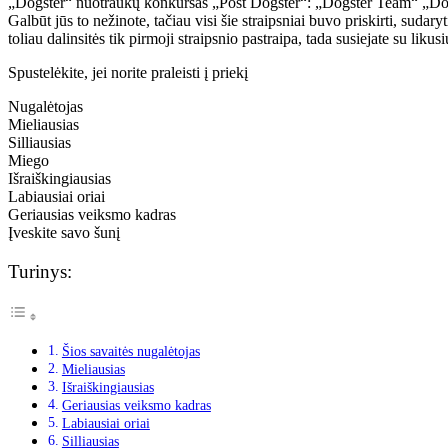
„Dogster“ nuotraukų konkursas „Post Dogster“: „Dogster Team“ „Dogst
Galbūt jūs to nežinote, tačiau visi šie straipsniai buvo priskirti, sudaryt
toliau dalinsitės tik pirmoji straipsnio pastraipa, tada susiejate su lik
Spustelėkite, jei norite praleisti į priekį
Nugalėtojas
Mieliausias
Silliausias
Miego
Išraiškingiausias
Labiausiai oriai
Geriausias veiksmo kadras
Įveskite savo šunį
Turinys:
Šios savaitės nugalėtojas
Mieliausias
Išraiškingiausias
Geriausias veiksmo kadras
Labiausiai oriai
Silliausias