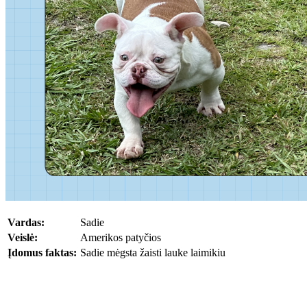
Vardas:
Sadie
Veislė:
Amerikos patyčios
Įdomus faktas:
Sadie mėgsta žaisti lauke laimikiu