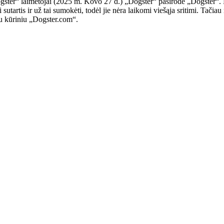
er“ laimėtojai (2025 m. Kovo 27 d.) „Dogster“ pasirodė „Dogster“. Kop
i sutartis ir už tai sumokėti, todėl jie nėra laikomi viešąja sritimi. Tačia
usiu kūriniu „Dogster.com“.