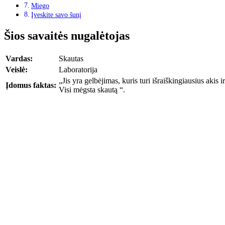
Miego
Įveskite savo šunį
Šios savaitės nugalėtojas
Vardas:
Skautas
Veislė:
Laboratorija
„Jis yra gelbėjimas, kuris turi išraiškingiausius akis 
Įdomus faktas:
Visi mėgsta skautą “.