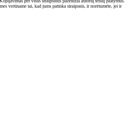
ijavimas per visus straipsnius pažeidžia autorių teisių įstatymus.
u mes vertiname tai, kad jums patinka straipsnis, ir norėtumėte, jei ir