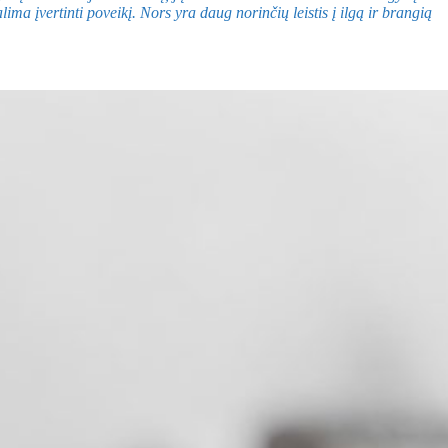
ima įvertinti poveikį. Nors yra daug norinčių leistis į ilgą ir brangią