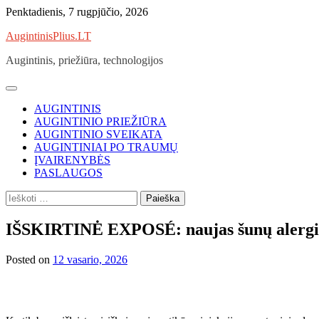
Skip
Penktadienis, 7 rugpjūčio, 2026
to
AugintinisPlius.LT
content
Augintinis, priežiūra, technologijos
AUGINTINIS
AUGINTINIO PRIEŽIŪRA
AUGINTINIO SVEIKATA
AUGINTINIAI PO TRAUMŲ
ĮVAIRENYBĖS
PASLAUGOS
Ieškoti:
IŠSKIRTINĖ EXPOSÉ: naujas šunų alergin
Posted on
12 vasario, 2026