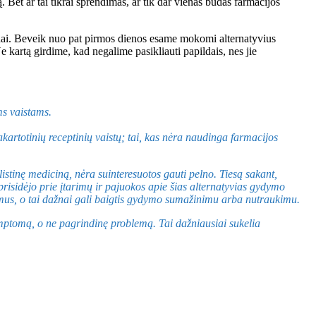
 Bet ar tai tikrai sprendimas, ar tik dar vienas būdas farmacijos
lžinai. Beveik nuo pat pirmos dienos esame mokomi alternatyvius
e kartą girdime, kad negalime pasikliauti papildais, nes jie
ms vaistams.
pakartotinių receptinių vaistų; tai, kas nėra naudinga farmacijos
inę mediciną, nėra suinteresuotos gauti pelno. Tiesą sakant,
 prisidėjo prie įtarimų ir pajuokos apie šias alternatyvias gydymo
izmus, o tai dažnai gali baigtis gydymo sumažinimu arba nutraukimu.
mptomą, o ne pagrindinę problemą. Tai dažniausiai sukelia