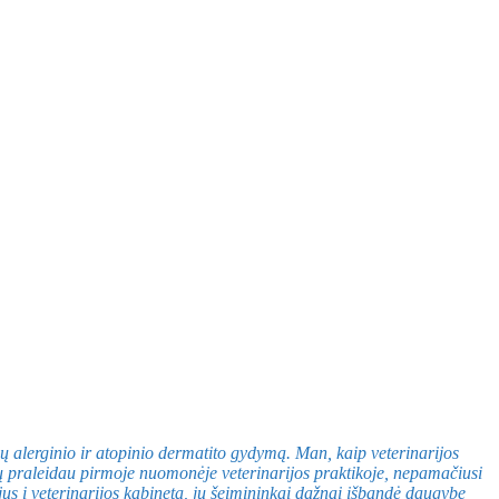
ų alerginio ir atopinio dermatito gydymą. Man, kaip veterinarijos
enų praleidau pirmoje nuomonėje veterinarijos praktikoje, nepamačiusi
įėjus į veterinarijos kabinetą, jų šeimininkai dažnai išbandė daugybę