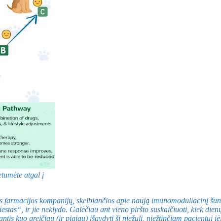
etumėte atgal į
nės farmacijos kompanijų, skelbiančios apie naują imunomoduliacinį šun
stas“, ir jie neklydo. Galėčiau ant vieno piršto suskaičiuoti, kiek di
antis kuo greičiau (ir pigiau) išgydyti šį niežulį, niežtinčiam pacientui 