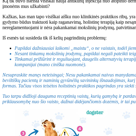
Ką tik buvo išleista visiškai nauja antikūnų injekcija nuo atopinio der
įmonėms mus užkabinti?
Kažkas, kas man tapo visiškai aišku nuo klinikinės praktikos ribų, yr
gydymo būdus traktuoti kaip raganavimą, holistinę terapiją kaip nesąmon
nereglamentuojami ir nėra pakankamai mokslinių įrodymų, patvirtinanč
Iš esmės tai susideda tik iš kelių pagrindinių problemų:
Papildai dažniausiai laikomi „maistu“, o ne vaistais, todėl jie
Nesant tinkamų mokslinių įrodymų, papildai negali pateikti tei
Tinkamai prižiūrint ir reguliuojant, daugelis alternatyvių terapi
kompanijai (mano ciniška nuomonė).
Nesupraskite manęs neteisingai; Nesu pakankamai naivus manydamas, 
beviltiškų pacientų ir naminių gyvūnėlių savininkų išnaudojimas, kurį 
formas. Tačiau visos teisėtos holistinės praktikos pagrindas yra sie
Tuo tarpu didžioji dauguma receptinių vaistų, kurių gamybą ir parda
priklausomybę nuo šio vaisto, dažnai didėjančiomis dozėmis, ir tai puik