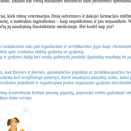
matito, žadanti dar vieną nuolatinės niežtinčio šuns problemos sprendimą.
a tai, kiek mūsų veterinarijos žinių suformavo ir įtakojo farmacijos mi
ę, o natūralius ingredientus – kaip nepatikrintus ir jais nepasitikėti. N
ių jų naudojimą šiuolaikinėje medicinoje. Bet kodėl taip yra?
ms netaikomas toks pat reguliavimo ir sertifikavimo lygis kaip cheminia
ginių apie sveikatos būklių gydymą ar gydymą.
jų ir gydymo būdų turi realią galimybę pasiekti ilgalaikių rezultatų be 
kad žmonės ir įmonės, gaminančios papildus ar praktikuojančios holist
atlieka keli nesąžiningi asmenys, kurie naudojasi taisyklių stoka, labai
kti sveikatos palaikant ir reguliuojant paties organizmo gydymo mechan
vimą kontroliuoja keletas įmonių gigantų, paprastai veikia gydydami si
iai tinka verslui.