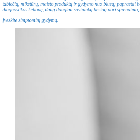
tablečių, mikstūrų, maisto produktų ir gydymo nuo blusų; paprastai be j
diagnostikos kelionę, daug daugiau savininkų tiesiog nori sprendimo, ir
Įveskite simptominį gydymą.