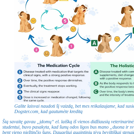
Galite laisvai naudoti šį vaizdą, bet mes reikalaujame, kad susi
Dogster.com, kad gautumėte kreditą
Šią savaitę gavau „įdomų“ el. laišką iš vienos didžiausių veterinari
studentui, buvo pasakyta, kad šunų odos ligos bus mano „duona ir svie
bent vieno niežtinčio šuns. Daugeliui augintinių tėvų beviltiškai stengi