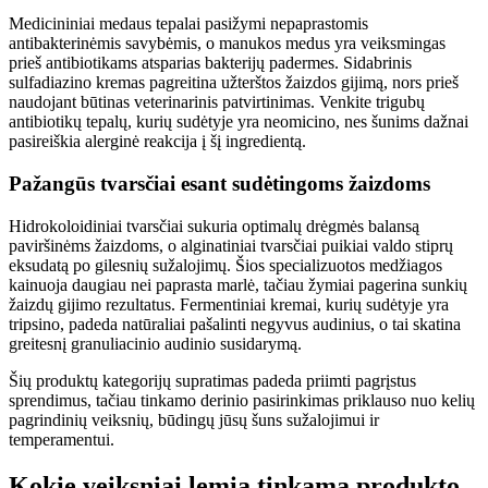
Medicininiai medaus tepalai pasižymi nepaprastomis
antibakterinėmis savybėmis, o manukos medus yra veiksmingas
prieš antibiotikams atsparias bakterijų padermes. Sidabrinis
sulfadiazino kremas pagreitina užterštos žaizdos gijimą, nors prieš
naudojant būtinas veterinarinis patvirtinimas. Venkite trigubų
antibiotikų tepalų, kurių sudėtyje yra neomicino, nes šunims dažnai
pasireiškia alerginė reakcija į šį ingredientą.
Pažangūs tvarsčiai esant sudėtingoms žaizdoms
Hidrokoloidiniai tvarsčiai sukuria optimalų drėgmės balansą
paviršinėms žaizdoms, o alginatiniai tvarsčiai puikiai valdo stiprų
eksudatą po gilesnių sužalojimų. Šios specializuotos medžiagos
kainuoja daugiau nei paprasta marlė, tačiau žymiai pagerina sunkių
žaizdų gijimo rezultatus. Fermentiniai kremai, kurių sudėtyje yra
tripsino, padeda natūraliai pašalinti negyvus audinius, o tai skatina
greitesnį granuliacinio audinio susidarymą.
Šių produktų kategorijų supratimas padeda priimti pagrįstus
sprendimus, tačiau tinkamo derinio pasirinkimas priklauso nuo kelių
pagrindinių veiksnių, būdingų jūsų šuns sužalojimui ir
temperamentui.
Kokie veiksniai lemia tinkamą produkto