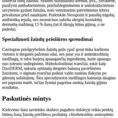
užkrečia šunų žaizdas. Sidabro sulfadiazino kremas, pvz., Silvadene,
pasižymi antibakterinėmis, priešuždegiminėmis ir antioksidacinėmis
savybėmis gydant žaizdas, nors veterinarinis patvirtinimas tebėra
privalomas prieš naudojant. Praleiskite Neosporin ir panašių trigubų
antibiotikų tepalų, nes neomicinas sukelia alerginį kontaktinį
dermatitą maždaug 15 % šunų (tai iš tikrųjų lėtina gijimą, o ne
padeda).
Specializuoti žaizdų priežiūros sprendimai
Carrington priešgrybelinis žaizdų gelis ypač gerai tinka karštoms
vietoms ir drėgmės pažeistai odai, nes jame yra ir antimikrobinių
medžiagų, ir odos barjerą apsaugančių ingredientų, kurie apsaugo
nuo tolesnio sudirginimo. Hidrokoloidiniai tvarsčiai, tokie kaip
DuoDERM, sukuria optimalų drėgmės balansą paviršinėms
žaizdoms, o alginato tvarsčiai puikiai valdo sunkias išskyras po
gilesnių sužalojimų. Šios specializuotos medžiagos kainuoja daugiau
nei paprasta marlė, tačiau žymiai pagerina sunkių žaizdų gijimo
rezultatus.
Paskutinės mintys
Kiekvieno šuns savininko skubios pagalbos rinkinyje reikia penkių
būtinų šunų žaizdų priežiūros produktų: chlorheksidino antiseptinio