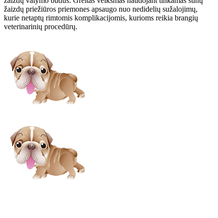
žaizdų valymo būdus. Greitas veiksmas naudojant tinkamas šunų
žaizdų priežiūros priemones apsaugo nuo nedidelių sužalojimų,
kurie netaptų rimtomis komplikacijomis, kurioms reikia brangių
veterinarinių procedūrų.