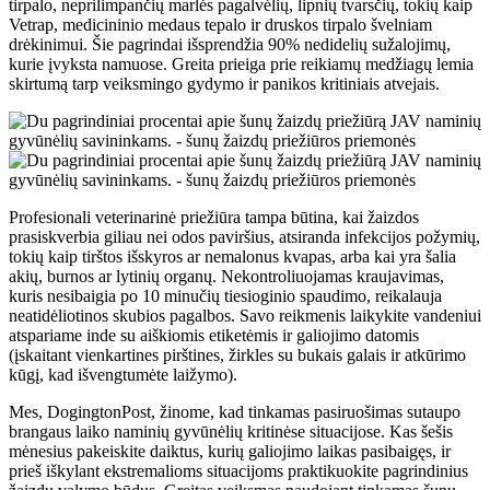
tirpalo, neprilimpančių marlės pagalvėlių, lipnių tvarsčių, tokių kaip
Vetrap, medicininio medaus tepalo ir druskos tirpalo švelniam
drėkinimui. Šie pagrindai išsprendžia 90% nedidelių sužalojimų,
kurie įvyksta namuose. Greita prieiga prie reikiamų medžiagų lemia
skirtumą tarp veiksmingo gydymo ir panikos kritiniais atvejais.
Profesionali veterinarinė priežiūra tampa būtina, kai žaizdos
prasiskverbia giliau nei odos paviršius, atsiranda infekcijos požymių,
tokių kaip tirštos išskyros ar nemalonus kvapas, arba kai yra šalia
akių, burnos ar lytinių organų. Nekontroliuojamas kraujavimas,
kuris nesibaigia po 10 minučių tiesioginio spaudimo, reikalauja
neatidėliotinos skubios pagalbos. Savo reikmenis laikykite vandeniui
atspariame inde su aiškiomis etiketėmis ir galiojimo datomis
(įskaitant vienkartines pirštines, žirkles su bukais galais ir atkūrimo
kūgį, kad išvengtumėte laižymo).
Mes, DogingtonPost, žinome, kad tinkamas pasiruošimas sutaupo
brangaus laiko naminių gyvūnėlių kritinėse situacijose. Kas šešis
mėnesius pakeiskite daiktus, kurių galiojimo laikas pasibaigęs, ir
prieš iškylant ekstremalioms situacijoms praktikuokite pagrindinius