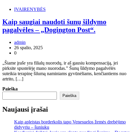
ĮVAIRENYBĖS
Kaip saugiai naudoti šunų šildymo
pagalvėles – „Dogington Post“.
admin
26 spalio, 2025
0
„Šiame įraše yra filialų nuorodų, ir aš gausiu kompensaciją, jei
pirksite spustelėję mano nuorodas.” Šunų šildymo pagalvėlės
suteikia terapinę šilumą naminiams gyvūnėliams, kenčiantiems nuo
artrito, […]
Paieška
Paieška
Naujausi įrašai
Kaip apleistas borderkolis tapo Venesuelos žemės drebėjimo
didvyriu – šuniuku