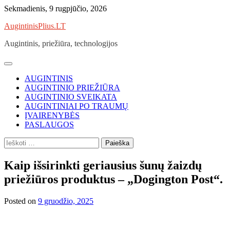
Skip
Sekmadienis, 9 rugpjūčio, 2026
to
AugintinisPlius.LT
content
Augintinis, priežiūra, technologijos
AUGINTINIS
AUGINTINIO PRIEŽIŪRA
AUGINTINIO SVEIKATA
AUGINTINIAI PO TRAUMŲ
ĮVAIRENYBĖS
PASLAUGOS
Ieškoti:
Kaip išsirinkti geriausius šunų žaizdų
priežiūros produktus – „Dogington Post“.
Posted on
9 gruodžio, 2025