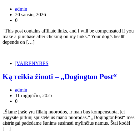
admin
20 sausio, 2026
0
“This post contains affiliate links, and I will be compensated if you
make a purchase after clicking on my links.” Your dog’s health
depends on […]
ĮVAIRENYBĖS
Ką reikia žinoti – „Dogington Post“
admin
11 rugpjūčio, 2025
0
„Šiame įraše yra filialų nuorodos, ir man bus kompensuota, jei
įsigysite pirkinį spustelėjus mano nuorodas.“ „DogingtonPost“ mes
aistringai padedame šunims susirasti mylinčius namus. Štai kodėl
[…]