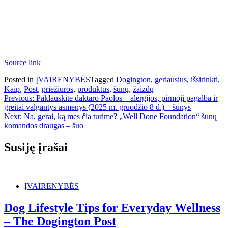
Source link
Posted in
ĮVAIRENYBĖS
Tagged
Dogington
,
geriausius
,
išsirinkti
,
Kaip
,
Post
,
priežiūros
,
produktus
,
šunų
,
žaizdų
Navigacija
Previous:
Paklauskite daktaro Paolos – alergijos, pirmoji pagalba ir
greitai valgantys asmenys (2025 m. gruodžio 8 d.) – šunys
tarp
Next:
Na, gerai, ką mes čia turime? „Well Done Foundation“ šunų
įrašų
komandos draugas – šuo
Susiję įrašai
ĮVAIRENYBĖS
Dog Lifestyle Tips for Everyday Wellness
– The Dogington Post