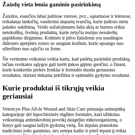
Žaizdų vieta lemia gaminio pasirinkimą
Žaizdos, esančios labai judriose vietose, pvz., sąnariuose ir letenose,
reikalauja lanksčių, vandeniui atsparių tvarsčių, kurie judesio metu
palaiko sukibimą. Veido sužalojimams šalia akių ar burnos reikia
netoksiškų, švelnių produktų, kurie netyčia nurijus nesukeltų
papildomo dirginimo. Krūtinės ir pilvo žaizdoms yra naudingos
didesnės aprėpties zonos su saugiais kraštais, kurie apsaugo nuo
užteršimo nuo sąlyčio su žeme.
Šie vertinimo veiksniai veikia kartu, kad padėtų pasirinkti produktą,
tačiau sveikatos sąlygos gali turėti įtakos gijimo greičiui, o žinant,
kurie konkretūs prekės ženklai ir formulės duoda geriausius
rezultatus, skiriasi tinkama priežiūra ir optimalūs gydymo rezultatai.
Kurie produktai iš tikrųjų veikia
geriausiai
Vetericyn Plus All-In Wound and Skin Care pirmauja antiseptikų
kategorijoje dėl hipochlorinės rūgšties formulės, kuri užtikrina
veiksmingą antimikrobinį poveikį daugeliui mikroorganizmų, o
šunys gali saugiai laižyti gydomą vietą. Šis tirpalas pranoksta
tradicinius jodo gaminius, nes netepa kailio ir prieš tepant jį reikia