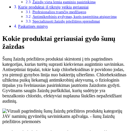
Žaizdų vieta lemia gaminio pasirinkimą
Kurie produktai iš tikrųjų veikia geriausiai
Profesionalios tvarsčių medžiagos
Antimikrobinis gydymas, kuris pagreitina atsigavimą
Specializuoti žaizdų priežiūros sprendimai
Paskutinės mintys
Kokie produktai geriausiai gydo šunų
žaizdas
Šunų žaizdų priežiūros produktai skirstomi į tris pagrindines
kategorijas, kurias turėtų suprasti kiekvienas augintinio savininkas.
Antiseptiniai tirpalai, tokie kaip chlorheksidinas ir povidono jodas,
yra pirmoji gynybos linija nuo bakterijų užteršimo. Chlorheksidinas
užtikrina puikų liekamąjį antimikrobinį aktyvumą, o fiziologinis
tirpalas yra švelniausias pasirinkimas jautrioms žaizdoms gydyti.
Gyvūnams saugūs žaizdų purškikliai, kurių sudėtyje yra
benzalkonio chlorido, efektyviai nuplauna šiukšles nepažeidžiant
audinių.