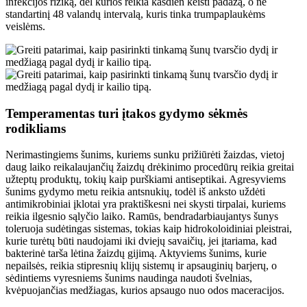
infekcijos riziką, dėl kurios reikia kasdien keisti padažą, o ne
standartinį 48 valandų intervalą, kuris tinka trumpaplaukėms
veislėms.
Temperamentas turi įtakos gydymo sėkmės
rodikliams
Nerimastingiems šunims, kuriems sunku prižiūrėti žaizdas, vietoj
daug laiko reikalaujančių žaizdų drėkinimo procedūrų reikia greitai
užteptų produktų, tokių kaip purškiami antiseptikai. Agresyviems
šunims gydymo metu reikia antsnukių, todėl iš anksto uždėti
antimikrobiniai įklotai yra praktiškesni nei skysti tirpalai, kuriems
reikia ilgesnio sąlyčio laiko. Ramūs, bendradarbiaujantys šunys
toleruoja sudėtingas sistemas, tokias kaip hidrokoloidiniai pleistrai,
kurie turėtų būti naudojami iki dviejų savaičių, jei įtariama, kad
bakterinė tarša lėtina žaizdų gijimą. Aktyviems šunims, kurie
nepailsės, reikia stipresnių klijų sistemų ir apsauginių barjerų, o
sėdintiems vyresniems šunims naudinga naudoti švelnias,
kvėpuojančias medžiagas, kurios apsaugo nuo odos maceracijos.