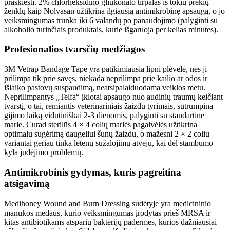
praskiesti. 2% chlorheksidino gliukonato tirpalas iš tokių prekių
ženklų kaip Nolvasan užtikrina ilgiausią antimikrobinę apsaugą, o jo
veiksmingumas trunka iki 6 valandų po panaudojimo (palyginti su
alkoholio turinčiais produktais, kurie išgaruoja per kelias minutes).
Profesionalios tvarsčių medžiagos
3M Vetrap Bandage Tape yra patikimiausia lipni plėvelė, nes ji
prilimpa tik prie savęs, niekada neprilimpa prie kailio ar odos ir
išlaiko pastovų suspaudimą, neatsipalaiduodama veiklos metu.
Neprilimpantys „Telfa“ įklotai apsaugo nuo audinių traumų keičiant
tvarstį, o tai, remiantis veterinariniais žaizdų tyrimais, sutrumpina
gijimo laiką vidutiniškai 2-3 dienomis, palyginti su standartine
marle. Curad sterilūs 4 × 4 colių marlės pagalvėlės užtikrina
optimalų sugėrimą daugeliui šunų žaizdų, o mažesni 2 × 2 colių
variantai geriau tinka letenų sužalojimų atveju, kai dėl stambumo
kyla judėjimo problemų.
Antimikrobinis gydymas, kuris pagreitina
atsigavimą
Medihoney Wound and Burn Dressing sudėtyje yra medicininio
manukos medaus, kurio veiksmingumas įrodytas prieš MRSA ir
kitas antibiotikams atsparių bakterijų padermes, kurios dažniausiai