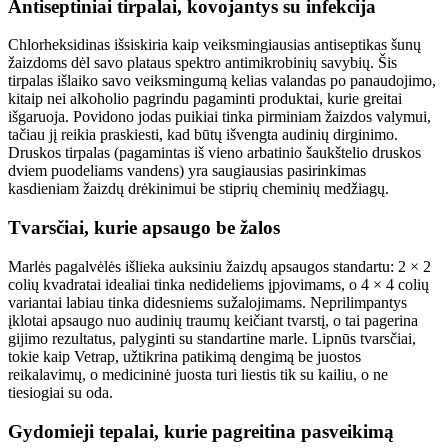
Antiseptiniai tirpalai, kovojantys su infekcija
Chlorheksidinas išsiskiria kaip veiksmingiausias antiseptikas šunų
žaizdoms dėl savo plataus spektro antimikrobinių savybių. Šis
tirpalas išlaiko savo veiksmingumą kelias valandas po panaudojimo,
kitaip nei alkoholio pagrindu pagaminti produktai, kurie greitai
išgaruoja. Povidono jodas puikiai tinka pirminiam žaizdos valymui,
tačiau jį reikia praskiesti, kad būtų išvengta audinių dirginimo.
Druskos tirpalas (pagamintas iš vieno arbatinio šaukštelio druskos
dviem puodeliams vandens) yra saugiausias pasirinkimas
kasdieniam žaizdų drėkinimui be stiprių cheminių medžiagų.
Tvarsčiai, kurie apsaugo be žalos
Marlės pagalvėlės išlieka auksiniu žaizdų apsaugos standartu: 2 × 2
colių kvadratai idealiai tinka nedideliems įpjovimams, o 4 × 4 colių
variantai labiau tinka didesniems sužalojimams. Neprilimpantys
įklotai apsaugo nuo audinių traumų keičiant tvarstį, o tai pagerina
gijimo rezultatus, palyginti su standartine marle. Lipnūs tvarsčiai,
tokie kaip Vetrap, užtikrina patikimą dengimą be juostos
reikalavimų, o medicininė juosta turi liestis tik su kailiu, o ne
tiesiogiai su oda.
Gydomieji tepalai, kurie pagreitina pasveikimą