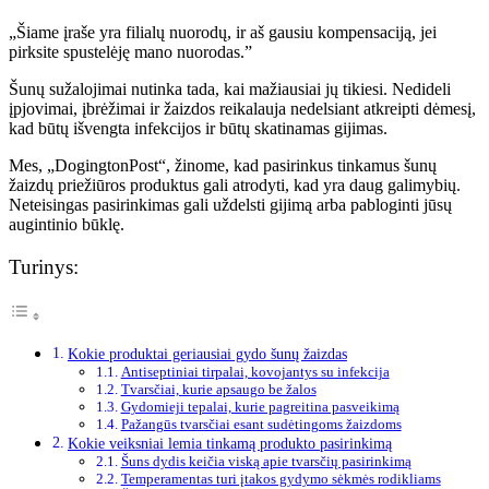
„Šiame įraše yra filialų nuorodų, ir aš gausiu kompensaciją, jei
pirksite spustelėję mano nuorodas.”
Šunų sužalojimai nutinka tada, kai mažiausiai jų tikiesi. Nedideli
įpjovimai, įbrėžimai ir žaizdos reikalauja nedelsiant atkreipti dėmesį,
kad būtų išvengta infekcijos ir būtų skatinamas gijimas.
Mes, „DogingtonPost“, žinome, kad pasirinkus tinkamus šunų
žaizdų priežiūros produktus gali atrodyti, kad yra daug galimybių.
Neteisingas pasirinkimas gali uždelsti gijimą arba pabloginti jūsų
augintinio būklę.
Turinys:
Kokie produktai geriausiai gydo šunų žaizdas
Antiseptiniai tirpalai, kovojantys su infekcija
Tvarsčiai, kurie apsaugo be žalos
Gydomieji tepalai, kurie pagreitina pasveikimą
Pažangūs tvarsčiai esant sudėtingoms žaizdoms
Kokie veiksniai lemia tinkamą produkto pasirinkimą
Šuns dydis keičia viską apie tvarsčių pasirinkimą
Temperamentas turi įtakos gydymo sėkmės rodikliams