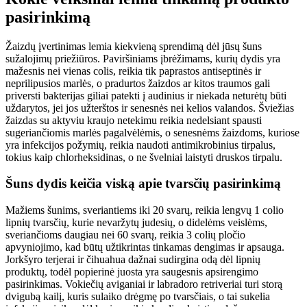
pasirinkimą
Žaizdų įvertinimas lemia kiekvieną sprendimą dėl jūsų šuns
sužalojimų priežiūros. Paviršiniams įbrėžimams, kurių dydis yra
mažesnis nei vienas colis, reikia tik paprastos antiseptinės ir
neprilipusios marlės, o pradurtos žaizdos ar kitos traumos gali
priversti bakterijas giliai patekti į audinius ir niekada neturėtų būti
uždarytos, jei jos užterštos ir senesnės nei kelios valandos. Šviežias
žaizdas su aktyviu kraujo netekimu reikia nedelsiant spausti
sugeriančiomis marlės pagalvėlėmis, o senesnėms žaizdoms, kuriose
yra infekcijos požymių, reikia naudoti antimikrobinius tirpalus,
tokius kaip chlorheksidinas, o ne švelniai laistyti druskos tirpalu.
Šuns dydis keičia viską apie tvarsčių pasirinkimą
Mažiems šunims, sveriantiems iki 20 svarų, reikia lengvų 1 colio
lipnių tvarsčių, kurie nevaržytų judesių, o didelėms veislėms,
sveriančioms daugiau nei 60 svarų, reikia 3 colių pločio
apvyniojimo, kad būtų užtikrintas tinkamas dengimas ir apsauga.
Jorkšyro terjerai ir čihuahua dažnai sudirgina odą dėl lipnių
produktų, todėl popierinė juosta yra saugesnis apsirengimo
pasirinkimas. Vokiečių aviganiai ir labradoro retriveriai turi storą
dvigubą kailį, kuris sulaiko drėgmę po tvarsčiais, o tai sukelia