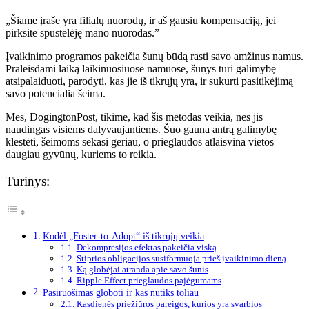
„Šiame įraše yra filialų nuorodų, ir aš gausiu kompensaciją, jei
pirksite spustelėję mano nuorodas.”
Įvaikinimo programos pakeičia šunų būdą rasti savo amžinus namus.
Praleisdami laiką laikinuosiuose namuose, šunys turi galimybę
atsipalaiduoti, parodyti, kas jie iš tikrųjų yra, ir sukurti pasitikėjimą
savo potencialia šeima.
Mes, DogingtonPost, tikime, kad šis metodas veikia, nes jis
naudingas visiems dalyvaujantiems. Šuo gauna antrą galimybę
klestėti, šeimoms sekasi geriau, o prieglaudos atlaisvina vietos
daugiau gyvūnų, kuriems to reikia.
Turinys:
Kodėl „Foster-to-Adopt“ iš tikrųjų veikia
Dekompresijos efektas pakeičia viską
Stiprios obligacijos susiformuoja prieš įvaikinimo dieną
Ką globėjai atranda apie savo šunis
Ripple Effect prieglaudos pajėgumams
Pasiruošimas globoti ir kas nutiks toliau
Kasdienės priežiūros pareigos, kurios yra svarbios