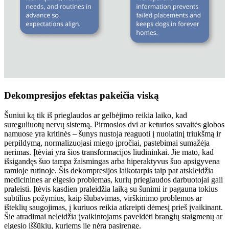
Dekompresijos efektas pakeičia viską
Šuniui ką tik iš prieglaudos ar gelbėjimo reikia laiko, kad
sureguliuotų nervų sistemą. Pirmosios dvi ar keturios savaitės globos
namuose yra kritinės – šunys nustoja reaguoti į nuolatinį triukšmą ir
perpildymą, normalizuojasi miego įpročiai, pastebimai sumažėja
nerimas. Įtėviai yra šios transformacijos liudininkai. Jie mato, kad
išsigandęs šuo tampa žaismingas arba hiperaktyvus šuo apsigyvena
ramioje rutinoje. Šis dekompresijos laikotarpis taip pat atskleidžia
medicinines ar elgesio problemas, kurių prieglaudos darbuotojai gali
praleisti. Įtėvis kasdien praleidžia laiką su šunimi ir pagauna tokius
subtilius požymius, kaip šlubavimas, virškinimo problemos ar
išteklių saugojimas, į kuriuos reikia atkreipti dėmesį prieš įvaikinant.
Šie atradimai neleidžia įvaikintojams paveldėti brangių staigmenų ar
elgesio iššūkių, kuriems jie nėra pasirengę.