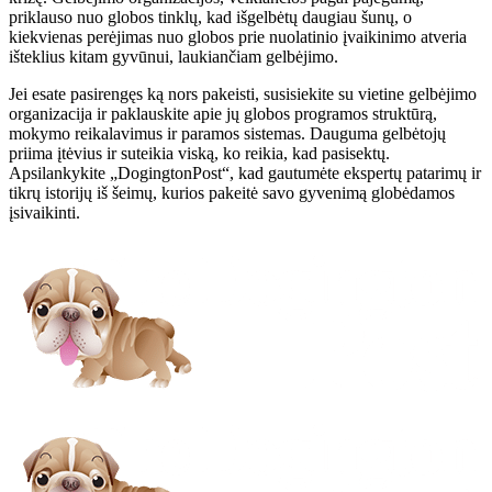
priklauso nuo globos tinklų, kad išgelbėtų daugiau šunų, o
kiekvienas perėjimas nuo globos prie nuolatinio įvaikinimo atveria
išteklius kitam gyvūnui, laukiančiam gelbėjimo.
Jei esate pasirengęs ką nors pakeisti, susisiekite su vietine gelbėjimo
organizacija ir paklauskite apie jų globos programos struktūrą,
mokymo reikalavimus ir paramos sistemas. Dauguma gelbėtojų
priima įtėvius ir suteikia viską, ko reikia, kad pasisektų.
Apsilankykite „DogingtonPost“, kad gautumėte ekspertų patarimų ir
tikrų istorijų iš šeimų, kurios pakeitė savo gyvenimą globėdamos
įsivaikinti.