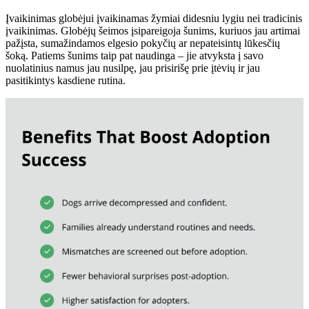
Įvaikinimas globėjui įvaikinamas žymiai didesniu lygiu nei tradicinis
įvaikinimas. Globėjų šeimos įsipareigoja šunims, kuriuos jau artimai
pažįsta, sumažindamos elgesio pokyčių ar nepateisintų lūkesčių
šoką. Patiems šunims taip pat naudinga – jie atvyksta į savo
nuolatinius namus jau nusilpę, jau prisirišę prie įtėvių ir jau
pasitikintys kasdiene rutina.