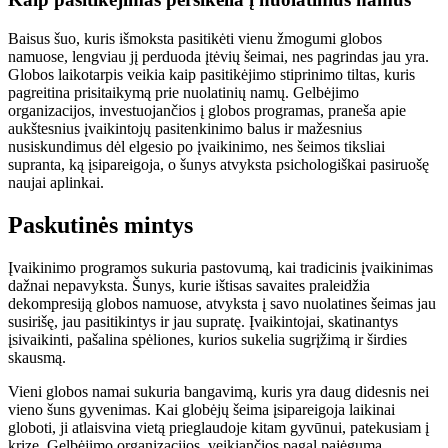
Baisus šuo, kuris išmoksta pasitikėti vienu žmogumi globos
namuose, lengviau jį perduoda įtėvių šeimai, nes pagrindas jau yra.
Globos laikotarpis veikia kaip pasitikėjimo stiprinimo tiltas, kuris
pagreitina prisitaikymą prie nuolatinių namų. Gelbėjimo
organizacijos, investuojančios į globos programas, praneša apie
aukštesnius įvaikintojų pasitenkinimo balus ir mažesnius
nusiskundimus dėl elgesio po įvaikinimo, nes šeimos tiksliai
supranta, ką įsipareigoja, o šunys atvyksta psichologiškai pasiruošę
naujai aplinkai.
Paskutinės mintys
Įvaikinimo programos sukuria pastovumą, kai tradicinis įvaikinimas
dažnai nepavyksta. Šunys, kurie ištisas savaites praleidžia
dekompresiją globos namuose, atvyksta į savo nuolatines šeimas jau
susirišę, jau pasitikintys ir jau supratę. Įvaikintojai, skatinantys
įsivaikinti, pašalina spėliones, kurios sukelia sugrįžimą ir širdies
skausmą.
Vieni globos namai sukuria bangavimą, kuris yra daug didesnis nei
vieno šuns gyvenimas. Kai globėjų šeima įsipareigoja laikinai
globoti, ji atlaisvina vietą prieglaudoje kitam gyvūnui, patekusiam į
krizę. Gelbėjimo organizacijos, veikiančios pagal pajėgumą,