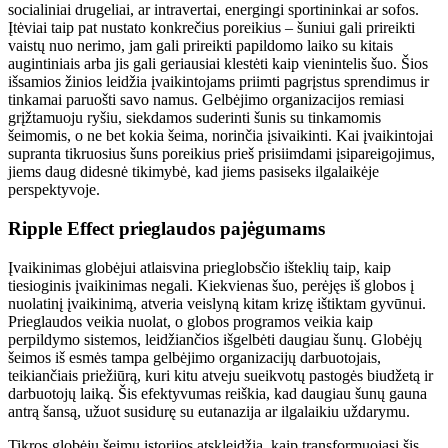
socialiniai drugeliai, ar intravertai, energingi sportininkai ar sofos.
Įtėviai taip pat nustato konkrečius poreikius – šuniui gali prireikti
vaistų nuo nerimo, jam gali prireikti papildomo laiko su kitais
augintiniais arba jis gali geriausiai klestėti kaip vienintelis šuo. Šios
išsamios žinios leidžia įvaikintojams priimti pagrįstus sprendimus ir
tinkamai paruošti savo namus. Gelbėjimo organizacijos remiasi
grįžtamuoju ryšiu, siekdamos suderinti šunis su tinkamomis
šeimomis, o ne bet kokia šeima, norinčia įsivaikinti. Kai įvaikintojai
supranta tikruosius šuns poreikius prieš prisiimdami įsipareigojimus,
jiems daug didesnė tikimybė, kad jiems pasiseks ilgalaikėje
perspektyvoje.
Ripple Effect prieglaudos pajėgumams
Įvaikinimas globėjui atlaisvina prieglobsčio išteklių taip, kaip
tiesioginis įvaikinimas negali. Kiekvienas šuo, perėjęs iš globos į
nuolatinį įvaikinimą, atveria veislyną kitam krizę ištiktam gyvūnui.
Prieglaudos veikia nuolat, o globos programos veikia kaip
perpildymo sistemos, leidžiančios išgelbėti daugiau šunų. Globėjų
šeimos iš esmės tampa gelbėjimo organizacijų darbuotojais,
teikiančiais priežiūrą, kuri kitu atveju sueikvotų pastogės biudžetą ir
darbuotojų laiką. Šis efektyvumas reiškia, kad daugiau šunų gauna
antrą šansą, užuot susidurę su eutanazija ar ilgalaikiu uždarymu.
Tikros globėjų šeimų istorijos atskleidžia, kaip transformuojasi šis