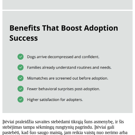
Įtėviai praleidžia savaites stebėdami tikrąją šuns asmenybę, ir šis
stebėjimas tampa sėkmingų rungtynių pagrindu. Įtėviai gali
pastebėti, kad šuo saugo maistą, jam reikia vaistų nuo nerimo arba