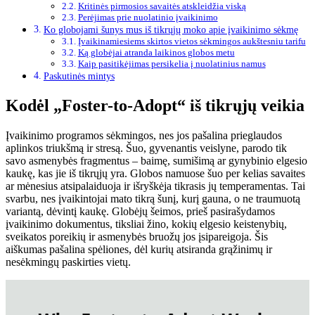
Kritinės pirmosios savaitės atskleidžia viską
Perėjimas prie nuolatinio įvaikinimo
Ko globojami šunys mus iš tikrųjų moko apie įvaikinimo sėkmę
Įvaikinamiesiems skirtos vietos sėkmingos aukštesniu tarifu
Ką globėjai atranda laikinos globos metu
Kaip pasitikėjimas persikelia į nuolatinius namus
Paskutinės mintys
Kodėl „Foster-to-Adopt“ iš tikrųjų veikia
Įvaikinimo programos sėkmingos, nes jos pašalina prieglaudos
aplinkos triukšmą ir stresą. Šuo, gyvenantis veislyne, parodo tik
savo asmenybės fragmentus – baimę, sumišimą ar gynybinio elgesio
kaukę, kas jie iš tikrųjų yra. Globos namuose šuo per kelias savaites
ar mėnesius atsipalaiduoja ir išryškėja tikrasis jų temperamentas. Tai
svarbu, nes įvaikintojai mato tikrą šunį, kurį gauna, o ne traumuotą
variantą, dėvintį kaukę. Globėjų šeimos, prieš pasirašydamos
įvaikinimo dokumentus, tiksliai žino, kokių elgesio keistenybių,
sveikatos poreikių ir asmenybės bruožų jos įsipareigoja. Šis
aiškumas pašalina spėliones, dėl kurių atsiranda grąžinimų ir
nesėkmingų paskirties vietų.