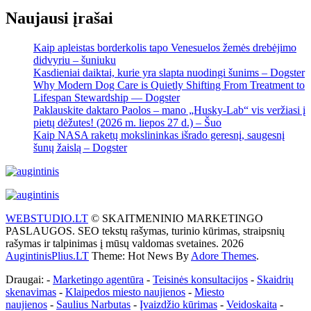
Naujausi įrašai
Kaip apleistas borderkolis tapo Venesuelos žemės drebėjimo
didvyriu – šuniuku
Kasdieniai daiktai, kurie yra slapta nuodingi šunims – Dogster
Why Modern Dog Care is Quietly Shifting From Treatment to
Lifespan Stewardship — Dogster
Paklauskite daktaro Paolos – mano „Husky-Lab“ vis veržiasi į
pietų dėžutes! (2026 m. liepos 27 d.) – Šuo
Kaip NASA raketų mokslininkas išrado geresnį, saugesnį
šunų žaislą – Dogster
WEBSTUDIO.LT
© SKAITMENINIO MARKETINGO
PASLAUGOS. SEO tekstų rašymas, turinio kūrimas, straipsnių
rašymas ir talpinimas į mūsų valdomas svetaines. 2026
AugintinisPlius.LT
Theme: Hot News By
Adore Themes
.
Draugai: -
Marketingo agentūra
-
Teisinės konsultacijos
-
Skaidrių
skenavimas
-
Klaipedos miesto naujienos
-
Miesto
naujienos
-
Saulius Narbutas
-
Įvaizdžio kūrimas
-
Veidoskaita
-