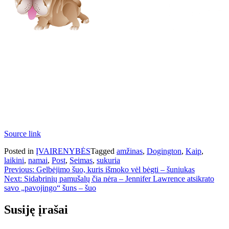
Source link
Posted in
ĮVAIRENYBĖS
Tagged
amžinas
,
Dogington
,
Kaip
,
laikini
,
namai
,
Post
,
Seimas
,
sukuria
Navigacija
Previous:
Gelbėjimo šuo, kuris išmoko vėl bėgti – šuniukas
Next:
Sidabrinių pamušalų čia nėra – Jennifer Lawrence atsikrato
tarp
savo „pavojingo“ šuns – šuo
įrašų
Susiję įrašai