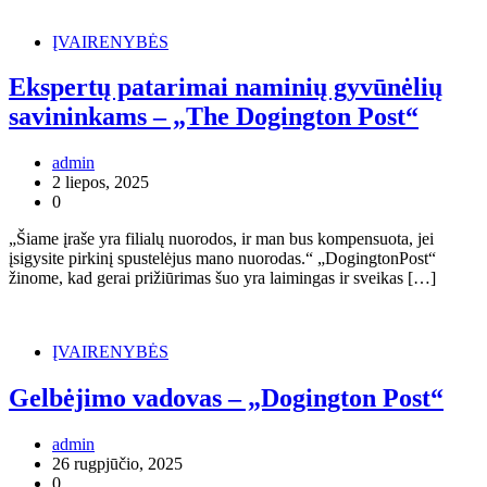
ĮVAIRENYBĖS
Ekspertų patarimai naminių gyvūnėlių
savininkams – „The Dogington Post“
admin
2 liepos, 2025
0
„Šiame įraše yra filialų nuorodos, ir man bus kompensuota, jei
įsigysite pirkinį spustelėjus mano nuorodas.“ „DogingtonPost“
žinome, kad gerai prižiūrimas šuo yra laimingas ir sveikas […]
ĮVAIRENYBĖS
Gelbėjimo vadovas – „Dogington Post“
admin
26 rugpjūčio, 2025
0