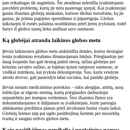
jam reikalingas tik augintinis. Šie atradimai neleidžia įvaikintojams
paveldėti problemų, kurių jie nėra pasirengę spręsti. Kai įvaikintojai
gauna išsamias globėjų ataskaitas, kuriose tiksliai nurodoma, ką jie
gauna, jie priima pagrįstus sprendimus ir įsipareigoja. Globos
laikotarpis iš esmės pašalina neatitikimus prieš jiems įvykstant, todėl
šunys iš globos namų lieka amžinai savo namuose.
Ką globėjai atranda laikinos globos metu
Įtėviai laikinosios globos metu atskleidžia detales, kurios tiesiogiai
lemia įvaikinimo rezultatus išmatuojamais būdais. Prieglaudoje per
daug loojantis šuo gali tiesiog patirti stresą, tačiau globėjas per
keturias savaites sužino, ar lojimas tęsiasi ramiuose namuose, ar
visiškai nutrūksta, kai įvyksta dekompresija. Šuo, kuris veislyne
atrodo drovus, gali pasirodyti labai socialus, kai pasitiki globėju.
Įtėviai nustato medicininius poreikius – odos alergijas, artritą, ausų
infekcijas ar elgesio nerimą, kurių prieglaudos darbuotojai
nepastebėjo per trumpus vertinimus. Šios išsamios žinios yra
dokumentuojamos ir dalijamasi su įvaikintojais, kurie parengia
atitinkamus priežiūros planus prieš atvykstant šuniui visam laikui.
Globėjų šeimos taip pat ugdo pasitikėjimą šunimis per nuoseklią
tvarką ir saugias erdves globos metu.
Kaip pasitikėjimas persikelia į nuolatinius namus