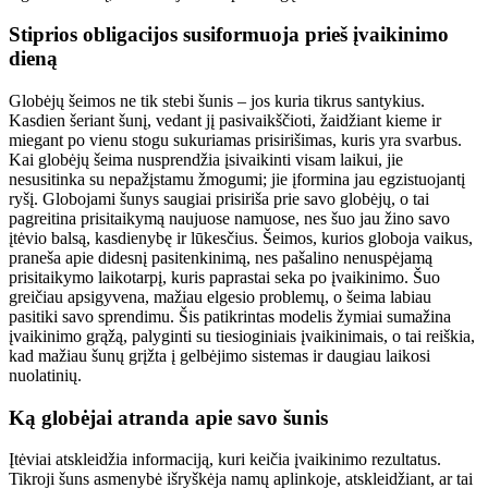
Stiprios obligacijos susiformuoja prieš įvaikinimo
dieną
Globėjų šeimos ne tik stebi šunis – jos kuria tikrus santykius.
Kasdien šeriant šunį, vedant jį pasivaikščioti, žaidžiant kieme ir
miegant po vienu stogu sukuriamas prisirišimas, kuris yra svarbus.
Kai globėjų šeima nusprendžia įsivaikinti visam laikui, jie
nesusitinka su nepažįstamu žmogumi; jie įformina jau egzistuojantį
ryšį. Globojami šunys saugiai prisiriša prie savo globėjų, o tai
pagreitina prisitaikymą naujuose namuose, nes šuo jau žino savo
įtėvio balsą, kasdienybę ir lūkesčius. Šeimos, kurios globoja vaikus,
praneša apie didesnį pasitenkinimą, nes pašalino nenuspėjamą
prisitaikymo laikotarpį, kuris paprastai seka po įvaikinimo. Šuo
greičiau apsigyvena, mažiau elgesio problemų, o šeima labiau
pasitiki savo sprendimu. Šis patikrintas modelis žymiai sumažina
įvaikinimo grąžą, palyginti su tiesioginiais įvaikinimais, o tai reiškia,
kad mažiau šunų grįžta į gelbėjimo sistemas ir daugiau laikosi
nuolatinių.
Ką globėjai atranda apie savo šunis
Įtėviai atskleidžia informaciją, kuri keičia įvaikinimo rezultatus.
Tikroji šuns asmenybė išryškėja namų aplinkoje, atskleidžiant, ar tai