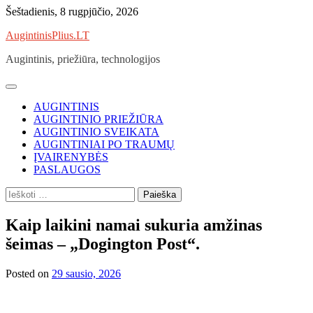
Skip
Šeštadienis, 8 rugpjūčio, 2026
to
AugintinisPlius.LT
content
Augintinis, priežiūra, technologijos
AUGINTINIS
AUGINTINIO PRIEŽIŪRA
AUGINTINIO SVEIKATA
AUGINTINIAI PO TRAUMŲ
ĮVAIRENYBĖS
PASLAUGOS
Ieškoti:
Kaip laikini namai sukuria amžinas
šeimas – „Dogington Post“.
Posted on
29 sausio, 2026