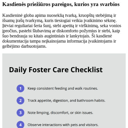
Kasdienės priežiūros pareigos, kurios yra svarbios
Kasdieninė globa apima nuoseklią tvarką, kruopštų stebėjimą ir
išsamų įrašų tvarkymą, kuris tiesiogiai veikia įvaikinimo sėkmę.
Įtėviai reguliariai šeria šunį, stebi apetitą ir virškinimą, seka vonios
įpročius, pastebi šlubavimą ar diskomforto požymius ir stebi, kaip
šuo bendrauja su kitais augintiniais ir lankytojais. Ši kasdienė
dokumentacija tampa neįkainojama informacija įvaikintojams ir
gelbėjimo darbuotojams.