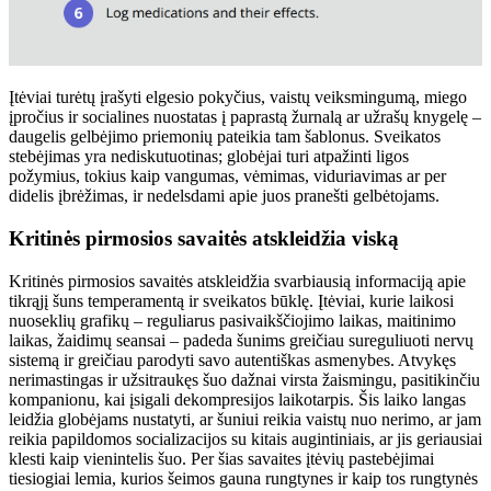
Įtėviai turėtų įrašyti elgesio pokyčius, vaistų veiksmingumą, miego
įpročius ir socialines nuostatas į paprastą žurnalą ar užrašų knygelę –
daugelis gelbėjimo priemonių pateikia tam šablonus. Sveikatos
stebėjimas yra nediskutuotinas; globėjai turi atpažinti ligos
požymius, tokius kaip vangumas, vėmimas, viduriavimas ar per
didelis įbrėžimas, ir nedelsdami apie juos pranešti gelbėtojams.
Kritinės pirmosios savaitės atskleidžia viską
Kritinės pirmosios savaitės atskleidžia svarbiausią informaciją apie
tikrąjį šuns temperamentą ir sveikatos būklę. Įtėviai, kurie laikosi
nuoseklių grafikų – reguliarus pasivaikščiojimo laikas, maitinimo
laikas, žaidimų seansai – padeda šunims greičiau sureguliuoti nervų
sistemą ir greičiau parodyti savo autentiškas asmenybes. Atvykęs
nerimastingas ir užsitraukęs šuo dažnai virsta žaismingu, pasitikinčiu
kompanionu, kai įsigali dekompresijos laikotarpis. Šis laiko langas
leidžia globėjams nustatyti, ar šuniui reikia vaistų nuo nerimo, ar jam
reikia papildomos socializacijos su kitais augintiniais, ar jis geriausiai
klesti kaip vienintelis šuo. Per šias savaites įtėvių pastebėjimai
tiesiogiai lemia, kurios šeimos gauna rungtynes ​​ir kaip tos rungtynės