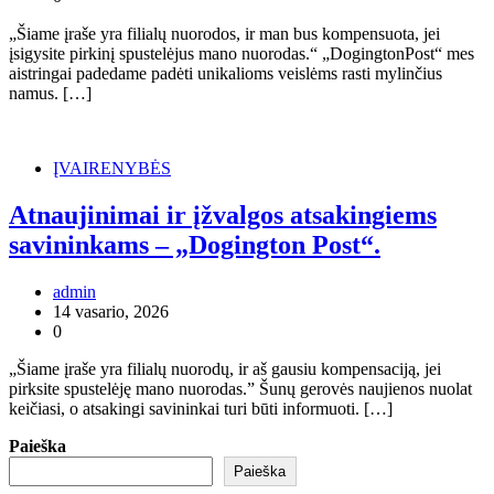
„Šiame įraše yra filialų nuorodos, ir man bus kompensuota, jei
įsigysite pirkinį spustelėjus mano nuorodas.“ „DogingtonPost“ mes
aistringai padedame padėti unikalioms veislėms rasti mylinčius
namus. […]
ĮVAIRENYBĖS
Atnaujinimai ir įžvalgos atsakingiems
savininkams – „Dogington Post“.
admin
14 vasario, 2026
0
„Šiame įraše yra filialų nuorodų, ir aš gausiu kompensaciją, jei
pirksite spustelėję mano nuorodas.” Šunų gerovės naujienos nuolat
keičiasi, o atsakingi savininkai turi būti informuoti. […]
Paieška
Paieška