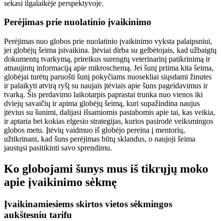
sekasi ilgalaikėje perspektyvoje.
Perėjimas prie nuolatinio įvaikinimo
Perėjimas nuo globos prie nuolatinio įvaikinimo vyksta palaipsniui,
jei globėjų šeima įsivaikina. Įtėviai dirba su gelbėtojais, kad užbaigtų
dokumentų tvarkymą, prireikus surengtų veterinarinį patikrinimą ir
atnaujintų informaciją apie mikroschemą. Jei šunį priima kita šeima,
globėjai turėtų paruošti šunį pokyčiams nuosekliai siųsdami žinutes
ir palaikyti atvirą ryšį su naujais įtėviais apie šuns pageidavimus ir
tvarką. Šis perdavimo laikotarpis paprastai trunka nuo vienos iki
dviejų savaičių ir apima globėjų šeimą, kuri supažindina naujus
įtėvius su šunimi, dalijasi išsamiomis pastabomis apie tai, kas veikia,
ir aptaria bet kokias elgesio strategijas, kurios pasirodė veiksmingos
globos metu. Įtėvių vaidmuo iš globėjo pereina į mentorių,
užtikrinant, kad šuns perėjimas būtų sklandus, o naujoji šeima
jaustųsi pasitikinti savo sprendimu.
Ko globojami šunys mus iš tikrųjų moko
apie įvaikinimo sėkmę
Įvaikinamiesiems skirtos vietos sėkmingos
aukštesniu tarifu