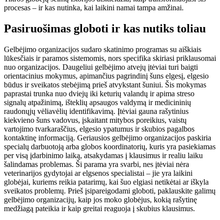
procesas – ir kas nutinka, kai laikini namai tampa amžinai.
Pasiruošimas globoti ir kas nutiks toliau
Gelbėjimo organizacijos sudaro skatinimo programas su aiškiais
lūkesčiais ir paramos sistemomis, nors specifika skiriasi priklausomai
nuo organizacijos. Daugeliui gelbėjimo atvejų įtėviai turi baigti
orientacinius mokymus, apimančius pagrindinį šuns elgesį, elgesio
būdus ir sveikatos stebėjimą prieš atvykstant šuniui. Šis mokymas
paprastai trunka nuo dviejų iki keturių valandų ir apima streso
signalų atpažinimą, išteklių apsaugos valdymą ir medicininių
raudonųjų vėliavėlių identifikavimą. Įtėviai gauna rašytinius
kiekvieno šuns vadovus, įskaitant mitybos poreikius, vaistų
vartojimo tvarkaraščius, elgesio ypatumus ir skubios pagalbos
kontaktinę informaciją. Geriausios gelbėjimo organizacijos paskiria
specialų darbuotoją arba globos koordinatorių, kuris yra pasiekiamas
per visą įdarbinimo laiką, atsakydamas į klausimus ir realiu laiku
šalindamas problemas. Ši parama yra svarbi, nes įtėviai nėra
veterinarijos gydytojai ar elgsenos specialistai – jie yra laikini
globėjai, kuriems reikia patarimų, kai šuo elgiasi netikėtai ar iškyla
sveikatos problemų. Prieš įsipareigodami globoti, paklauskite galimų
gelbėjimo organizacijų, kaip jos moko globėjus, kokią rašytinę
medžiagą pateikia ir kaip greitai reaguoja į skubius klausimus.