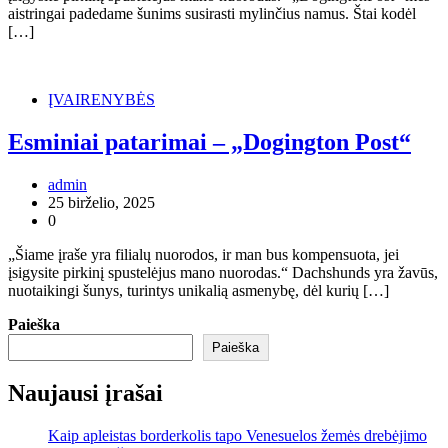
aistringai padedame šunims susirasti mylinčius namus. Štai kodėl
[…]
ĮVAIRENYBĖS
Esminiai patarimai – „Dogington Post“
admin
25 birželio, 2025
0
„Šiame įraše yra filialų nuorodos, ir man bus kompensuota, jei
įsigysite pirkinį spustelėjus mano nuorodas.“ Dachshunds yra žavūs,
nuotaikingi šunys, turintys unikalią asmenybę, dėl kurių […]
Paieška
Paieška
Naujausi įrašai
Kaip apleistas borderkolis tapo Venesuelos žemės drebėjimo