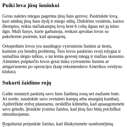
Puiki lova jūsų šuniukui
Geras nakties miegas pagerina jūsų šuns gerovę. Pasirinkite lovą,
kuri atitiktų jūsų šuns dydį ir miego stilių. Didelėms veislėms, kurios
ištemptos, reikia stačiakampių lovų bent 6 colių ilgiau nei jų kūno
ilgis. Maži šunys, kurie garbanoja, renkasi apvalias lovas su
pakeltomis pusėmis, kad apsaugotų.
Ortopedinės lovos yra naudingos vyresniems šunims ar tiems,
kuriems yra bendrų problemų. Šios lovos paskirsto svorį tolygiai ir
sumažina slėgio taškus, o tai lemia geresnį miegą ir mažiau skausmo.
Atminties putplasčio lovos gerai tinka vyresniems šunims ar
atsigavusiems po operacijos (kaip rekomendavo Amerikos veislyno
klubas).
Sukurti žaidimo rojų
Galite nustatyti paskirtą savo šuns žaidimų zoną net mažame bute.
Jei norite, naudokite savo svetainės kampą arba atsarginį kambarį.
Apibrėžkite erdvę plaunamu, neslidžiu kilimėliu, kad apsaugotumėte
savo grindis. Įtraukite įvairius žaislus, kad jūsų šuo būtų psichiškai
stimuliuojamas.
Reguliariai perjunkite žaislus, kad išlaikytumėte susidomėjimą.