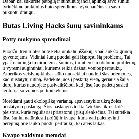
Dabar, kai sukūrėte patogią ir stimuliuojančią aplinką savo šuniui,
tyrinėkime praktinius buto sprendimus, gyvenančius su savo
pūkuotu draugu.
Butas Living Hacks šunų savininkams
Potty mokymo sprendimai
Puodžių treniruotės bute kelia unikalių iššūkių, ypač aukšto grindų
gyventojams. Vidiniai šunų puodai gali išspręsti šią problemą. Tai
ypač naudinga treniruotėms, šunims, turintiems mobilumo problemų,
ir vyresni augintiniai, kuriems reikia dažnai vonios pertraukų.
Amerikos veislynų klubas siūlo nuosekliai naudoti šias priemones,
kad nustatytų rutiną. Padėkite juos į paskirtą vietą, geriausia šalia
durų, kurias naudojate pasivaikščioti, kad jūsų šuo padėtų susieti
teritoriją su vonios pertraukėlėmis.
Norėdami gauti ekologišką variantą, apsvarstykite tikrą žolės
pristatymo paslaugą. Šios paslaugos teikia šviežius tikros žolės
pleistrus, kurie reguliariai pristatomi į jūsų slenksčius. Tai suteikia
jūsų šuniui natūralesnį pojūtį ir kvapą, kuris gali palengvinti
perėjimą prie lauko puodų pertraukų, kai ateis laikas.
Kvapo valdymo metodai