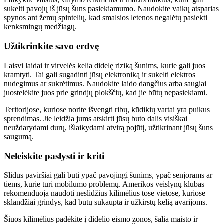
sukelti pavojų iš jūsų šuns pasiekiamumo. Naudokite vaikų atsparias
spynos ant žemų spintelių, kad smalsios letenos negalėtų pasiekti
kenksmingų medžiagų.
Užtikrinkite savo erdvę
Laisvi laidai ir virvelės kelia didelę riziką šunims, kurie gali juos
kramtyti. Tai gali sugadinti jūsų elektroniką ir sukelti elektros
nudegimus ar sukrėtimus. Naudokite laido dangčius arba saugiai
juostelėkite juos prie grindjų plokščių, kad jie būtų nepasiekiami.
Teritorijose, kuriose norite išvengti ribų, kūdikių vartai yra puikus
sprendimas. Jie leidžia jums atskirti jūsų buto dalis visiškai
neuždarydami durų, išlaikydami atvirą pojūtį, užtikrinant jūsų šuns
saugumą.
Neleiskite paslysti ir kriti
Slidūs paviršiai gali būti ypač pavojingi šunims, ypač senjorams ar
tiems, kurie turi mobilumo problemų. Amerikos veislynų klubas
rekomenduoja naudoti neslidžius kilimėlius tose vietose, kuriose
sklandžiai grindys, kad būtų sukaupta ir užkirstų kelią avarijoms.
Šiuos kilimėlius padėkite į didelio eismo zonos, šalia maisto ir