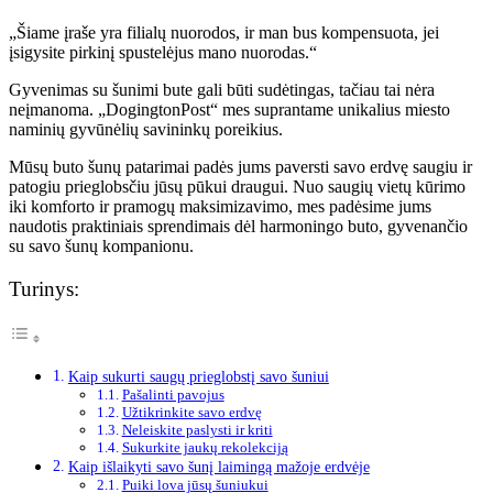
„Šiame įraše yra filialų nuorodos, ir man bus kompensuota, jei
įsigysite pirkinį spustelėjus mano nuorodas.“
Gyvenimas su šunimi bute gali būti sudėtingas, tačiau tai nėra
neįmanoma. „DogingtonPost“ mes suprantame unikalius miesto
naminių gyvūnėlių savininkų poreikius.
Mūsų buto šunų patarimai padės jums paversti savo erdvę saugiu ir
patogiu prieglobsčiu jūsų pūkui draugui. Nuo saugių vietų kūrimo
iki komforto ir pramogų maksimizavimo, mes padėsime jums
naudotis praktiniais sprendimais dėl harmoningo buto, gyvenančio
su savo šunų kompanionu.
Turinys:
Kaip sukurti saugų prieglobstį savo šuniui
Pašalinti pavojus
Užtikrinkite savo erdvę
Neleiskite paslysti ir kriti
Sukurkite jaukų rekolekciją
Kaip išlaikyti savo šunį laimingą mažoje erdvėje
Puiki lova jūsų šuniukui