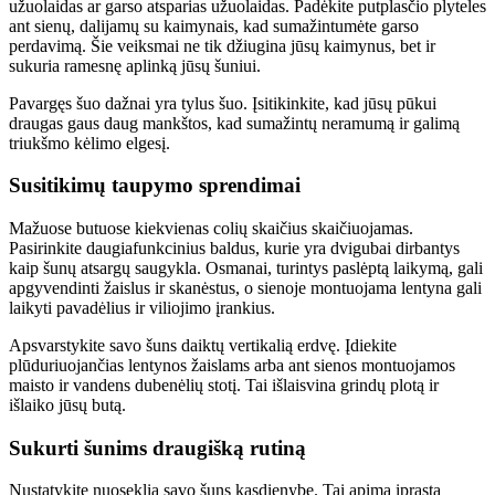
užuolaidas ar garso atsparias užuolaidas. Padėkite putplasčio plyteles
ant sienų, dalijamų su kaimynais, kad sumažintumėte garso
perdavimą. Šie veiksmai ne tik džiugina jūsų kaimynus, bet ir
sukuria ramesnę aplinką jūsų šuniui.
Pavargęs šuo dažnai yra tylus šuo. Įsitikinkite, kad jūsų pūkui
draugas gaus daug mankštos, kad sumažintų neramumą ir galimą
triukšmo kėlimo elgesį.
Susitikimų taupymo sprendimai
Mažuose butuose kiekvienas colių skaičius skaičiuojamas.
Pasirinkite daugiafunkcinius baldus, kurie yra dvigubai dirbantys
kaip šunų atsargų saugykla. Osmanai, turintys paslėptą laikymą, gali
apgyvendinti žaislus ir skanėstus, o sienoje montuojama lentyna gali
laikyti pavadėlius ir viliojimo įrankius.
Apsvarstykite savo šuns daiktų vertikalią erdvę. Įdiekite
plūduriuojančias lentynos žaislams arba ant sienos montuojamos
maisto ir vandens dubenėlių stotį. Tai išlaisvina grindų plotą ir
išlaiko jūsų butą.
Sukurti šunims draugišką rutiną
Nustatykite nuoseklią savo šuns kasdienybę. Tai apima įprastą