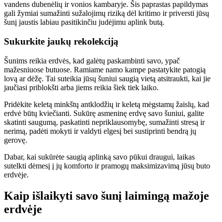
vandens dubenėlių ir vonios kambaryje. Šis paprastas papildymas
gali žymiai sumažinti sužalojimų riziką dėl kritimo ir priversti jūsų
šunį jaustis labiau pasitikinčiu judėjimu aplink butą.
Sukurkite jaukų rekolekciją
Šunims reikia erdvės, kad galėtų paskambinti savo, ypač
mažesniuose butuose. Ramiame namo kampe pastatykite patogią
lovą ar dėžę. Tai suteikia jūsų šuniui saugią vietą atsitraukti, kai jie
jaučiasi priblokšti arba jiems reikia šiek tiek laiko.
Pridėkite keletą minkštų antklodžių ir keletą mėgstamų žaislų, kad
erdvė būtų kviečianti. Sukūrę asmeninę erdvę savo šuniui, galite
skatinti saugumą, paskatinti nepriklausomybę, sumažinti stresą ir
nerimą, padėti mokyti ir valdyti elgesį bei sustiprinti bendrą jų
gerovę.
Dabar, kai sukūrėte saugią aplinką savo pūkui draugui, laikas
sutelkti dėmesį į jų komforto ir pramogų maksimizavimą jūsų buto
erdvėje.
Kaip išlaikyti savo šunį laimingą mažoje
erdvėje