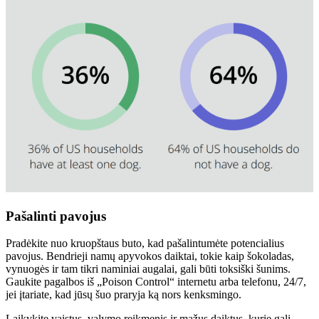
Pašalinti pavojus
Pradėkite nuo kruopštaus buto, kad pašalintumėte potencialius
pavojus. Bendrieji namų apyvokos daiktai, tokie kaip šokoladas,
vynuogės ir tam tikri naminiai augalai, gali būti toksiški šunims.
Gaukite pagalbos iš „Poison Control“ internetu arba telefonu, 24/7,
jei įtariate, kad jūsų šuo praryja ką nors kenksmingo.
Laikykite vaistus, valymo reikmenis ir mažus daiktus, kurie gali