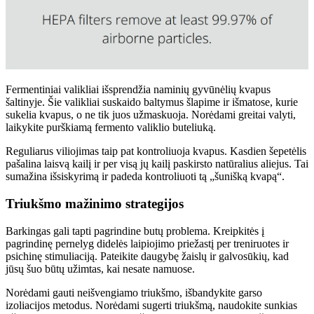
Fermentiniai valikliai išsprendžia naminių gyvūnėlių kvapus
šaltinyje. Šie valikliai suskaido baltymus šlapime ir išmatose, kurie
sukelia kvapus, o ne tik juos užmaskuoja. Norėdami greitai valyti,
laikykite purškiamą fermento valiklio buteliuką.
Reguliarus viliojimas taip pat kontroliuoja kvapus. Kasdien šepetėlis
pašalina laisvą kailį ir per visą jų kailį paskirsto natūralius aliejus. Tai
sumažina išsiskyrimą ir padeda kontroliuoti tą „šunišką kvapą“.
Triukšmo mažinimo strategijos
Barkingas gali tapti pagrindine butų problema. Kreipkitės į
pagrindinę pernelyg didelės laipiojimo priežastį per treniruotes ir
psichinę stimuliaciją. Pateikite daugybę žaislų ir galvosūkių, kad
jūsų šuo būtų užimtas, kai nesate namuose.
Norėdami gauti neišvengiamo triukšmo, išbandykite garso
izoliacijos metodus. Norėdami sugerti triukšmą, naudokite sunkias