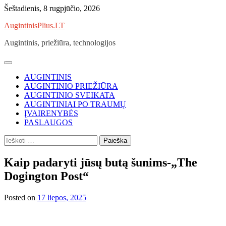
Skip
Šeštadienis, 8 rugpjūčio, 2026
to
AugintinisPlius.LT
content
Augintinis, priežiūra, technologijos
AUGINTINIS
AUGINTINIO PRIEŽIŪRA
AUGINTINIO SVEIKATA
AUGINTINIAI PO TRAUMŲ
ĮVAIRENYBĖS
PASLAUGOS
Ieškoti:
Kaip padaryti jūsų butą šunims-„The
Dogington Post“
Posted on
17 liepos, 2025