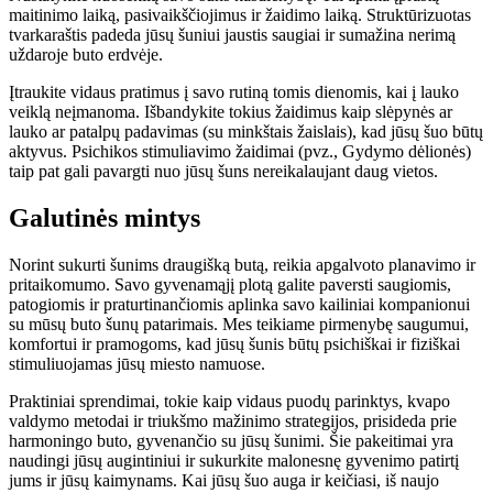
maitinimo laiką, pasivaikščiojimus ir žaidimo laiką. Struktūrizuotas
tvarkaraštis padeda jūsų šuniui jaustis saugiai ir sumažina nerimą
uždaroje buto erdvėje.
Įtraukite vidaus pratimus į savo rutiną tomis dienomis, kai į lauko
veiklą neįmanoma. Išbandykite tokius žaidimus kaip slėpynės ar
lauko ar patalpų padavimas (su minkštais žaislais), kad jūsų šuo būtų
aktyvus. Psichikos stimuliavimo žaidimai (pvz., Gydymo dėlionės)
taip pat gali pavargti nuo jūsų šuns nereikalaujant daug vietos.
Galutinės mintys
Norint sukurti šunims draugišką butą, reikia apgalvoto planavimo ir
pritaikomumo. Savo gyvenamąjį plotą galite paversti saugiomis,
patogiomis ir praturtinančiomis aplinka savo kailiniai kompanionui
su mūsų buto šunų patarimais. Mes teikiame pirmenybę saugumui,
komfortui ir pramogoms, kad jūsų šunis būtų psichiškai ir fiziškai
stimuliuojamas jūsų miesto namuose.
Praktiniai sprendimai, tokie kaip vidaus puodų parinktys, kvapo
valdymo metodai ir triukšmo mažinimo strategijos, prisideda prie
harmoningo buto, gyvenančio su jūsų šunimi. Šie pakeitimai yra
naudingi jūsų augintiniui ir sukurkite malonesnę gyvenimo patirtį
jums ir jūsų kaimynams. Kai jūsų šuo auga ir keičiasi, iš naujo