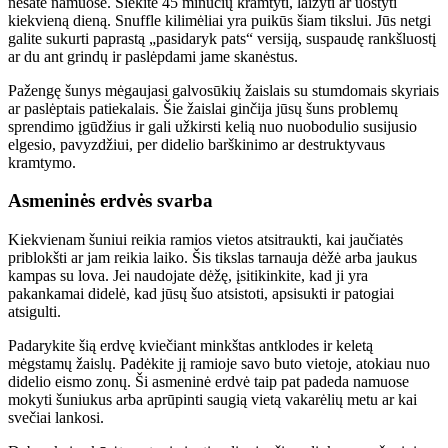
nesate namuose. Siekite 45 minučių kramtyti, laižyti ar uostyti
kiekvieną dieną. Snuffle kilimėliai yra puikūs šiam tikslui. Jūs netgi
galite sukurti paprastą „pasidaryk pats“ versiją, suspaudę rankšluostį
ar du ant grindų ir paslėpdami jame skanėstus.
Pažengę šunys mėgaujasi galvosūkių žaislais su stumdomais skyriais
ar paslėptais patiekalais. Šie žaislai ginčija jūsų šuns problemų
sprendimo įgūdžius ir gali užkirsti kelią nuo nuobodulio susijusio
elgesio, pavyzdžiui, per didelio barškinimo ar destruktyvaus
kramtymo.
Asmeninės erdvės svarba
Kiekvienam šuniui reikia ramios vietos atsitraukti, kai jaučiatės
priblokšti ar jam reikia laiko. Šis tikslas tarnauja dėžė arba jaukus
kampas su lova. Jei naudojate dėžę, įsitikinkite, kad ji yra
pakankamai didelė, kad jūsų šuo atsistoti, apsisukti ir patogiai
atsigulti.
Padarykite šią erdvę kviečiant minkštas antklodes ir keletą
mėgstamų žaislų. Padėkite jį ramioje savo buto vietoje, atokiau nuo
didelio eismo zonų. Ši asmeninė erdvė taip pat padeda namuose
mokyti šuniukus arba aprūpinti saugią vietą vakarėlių metu ar kai
svečiai lankosi.