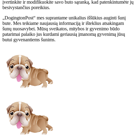
įvertinkite ir modifikuokite savo buto sąranką, kad patenkintumėte jų
besivystančius poreikius.
„DogingtonPost“ mes suprantame unikalius iššūkius auginti šunį
bute. Mes teikiame naujausią informaciją ir išteklius atsakingam
šunų nuosavybei. Mūsų sveikatos, mitybos ir gyvenimo būdo
patarimai palaiko jus kurdami geriausią įmanomą gyvenimą jūsų
butui gyvenantiems šunims.