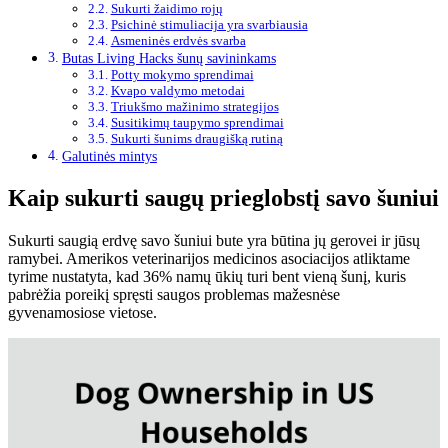
Sukurti žaidimo rojų
Psichinė stimuliacija yra svarbiausia
Asmeninės erdvės svarba
Butas Living Hacks šunų savininkams
Potty mokymo sprendimai
Kvapo valdymo metodai
Triukšmo mažinimo strategijos
Susitikimų taupymo sprendimai
Sukurti šunims draugišką rutiną
Galutinės mintys
Kaip sukurti saugų prieglobstį savo šuniui
Sukurti saugią erdvę savo šuniui bute yra būtina jų gerovei ir jūsų
ramybei. Amerikos veterinarijos medicinos asociacijos atliktame
tyrime nustatyta, kad 36% namų ūkių turi bent vieną šunį, kuris
pabrėžia poreikį spręsti saugos problemas mažesnėse
gyvenamosiose vietose.