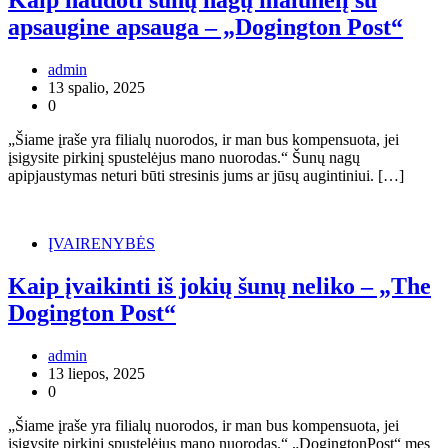
apsaugine apsauga – „Dogington Post“
admin
13 spalio, 2025
0
„Šiame įraše yra filialų nuorodos, ir man bus kompensuota, jei
įsigysite pirkinį spustelėjus mano nuorodas.“ Šunų nagų
apipjaustymas neturi būti stresinis jums ar jūsų augintiniui. […]
ĮVAIRENYBĖS
Kaip įvaikinti iš jokių šunų neliko – „The
Dogington Post“
admin
13 liepos, 2025
0
„Šiame įraše yra filialų nuorodos, ir man bus kompensuota, jei
įsigysite pirkinį spustelėjus mano nuorodas.“ „DogingtonPost“ mes