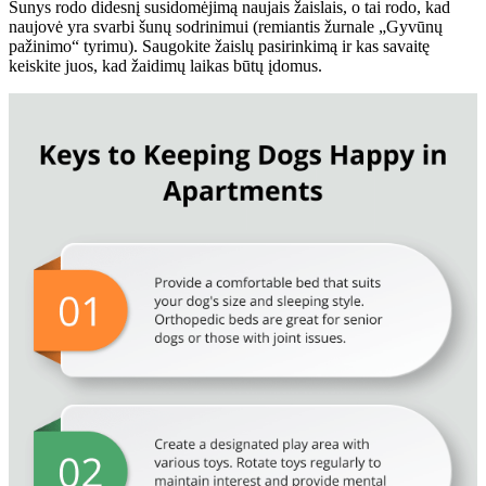
Šunys rodo didesnį susidomėjimą naujais žaislais, o tai rodo, kad
naujovė yra svarbi šunų sodrinimui (remiantis žurnale „Gyvūnų
pažinimo“ tyrimu). Saugokite žaislų pasirinkimą ir kas savaitę
keiskite juos, kad žaidimų laikas būtų įdomus.