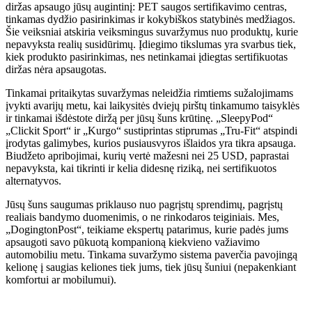
diržas apsaugo jūsų augintinį: PET saugos sertifikavimo centras,
tinkamas dydžio pasirinkimas ir kokybiškos statybinės medžiagos.
Šie veiksniai atskiria veiksmingus suvaržymus nuo produktų, kurie
nepavyksta realių susidūrimų. Įdiegimo tikslumas yra svarbus tiek,
kiek produkto pasirinkimas, nes netinkamai įdiegtas sertifikuotas
diržas nėra apsaugotas.
Tinkamai pritaikytas suvaržymas neleidžia rimtiems sužalojimams
įvykti avarijų metu, kai laikysitės dviejų pirštų tinkamumo taisyklės
ir tinkamai išdėstote diržą per jūsų šuns krūtinę. „SleepyPod“
„Clickit Sport“ ir „Kurgo“ sustiprintas stiprumas „Tru-Fit“ atspindi
įrodytas galimybes, kurios pusiausvyros išlaidos yra tikra apsauga.
Biudžeto apribojimai, kurių vertė mažesni nei 25 USD, paprastai
nepavyksta, kai tikrinti ir kelia didesnę riziką, nei sertifikuotos
alternatyvos.
Jūsų šuns saugumas priklauso nuo pagrįstų sprendimų, pagrįstų
realiais bandymo duomenimis, o ne rinkodaros teiginiais. Mes,
„DogingtonPost“, teikiame ekspertų patarimus, kurie padės jums
apsaugoti savo pūkuotą kompanioną kiekvieno važiavimo
automobiliu metu. Tinkama suvaržymo sistema paverčia pavojingą
kelionę į saugias keliones tiek jums, tiek jūsų šuniui (nepakenkiant
komfortui ar mobilumui).