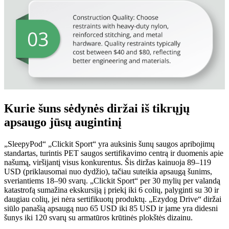
Kurie šuns sėdynės diržai iš tikrųjų
apsaugo jūsų augintinį
„SleepyPod“ „Clickit Sport“ yra auksinis šunų saugos apribojimų
standartas, turintis PET saugos sertifikavimo centrą ir duomenis apie
našumą, viršijantį visus konkurentus. Šis diržas kainuoja 89–119
USD (priklausomai nuo dydžio), tačiau suteikia apsaugą šunims,
sveriantiems 18–90 svarų. „Clickit Sport“ per 30 mylių per valandą
katastrofą sumažina ekskursiją į priekį iki 6 colių, palyginti su 30 ir
daugiau colių, jei nėra sertifikuotų produktų. „Ezydog Drive“ diržai
siūlo panašią apsaugą nuo 65 USD iki 85 USD ir jame yra didesni
šunys iki 120 svarų su armatūros krūtinės plokštės dizainu.