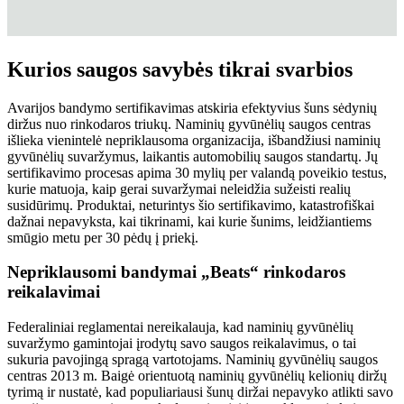
Kurios saugos savybės tikrai svarbios
Avarijos bandymo sertifikavimas atskiria efektyvius šuns sėdynių
diržus nuo rinkodaros triukų. Naminių gyvūnėlių saugos centras
išlieka vienintelė nepriklausoma organizacija, išbandžiusi naminių
gyvūnėlių suvaržymus, laikantis automobilių saugos standartų. Jų
sertifikavimo procesas apima 30 mylių per valandą poveikio testus,
kurie matuoja, kaip gerai suvaržymai neleidžia sužeisti realių
susidūrimų. Produktai, neturintys šio sertifikavimo, katastrofiškai
dažnai nepavyksta, kai tikrinami, kai kurie šunims, leidžiantiems
smūgio metu per 30 pėdų į priekį.
Nepriklausomi bandymai „Beats“ rinkodaros
reikalavimai
Federaliniai reglamentai nereikalauja, kad naminių gyvūnėlių
suvaržymo gamintojai įrodytų savo saugos reikalavimus, o tai
sukuria pavojingą spragą vartotojams. Naminių gyvūnėlių saugos
centras 2013 m. Baigė orientuotą naminių gyvūnėlių kelionių diržų
tyrimą ir nustatė, kad populiariausi šunų diržai nepavyko atlikti savo