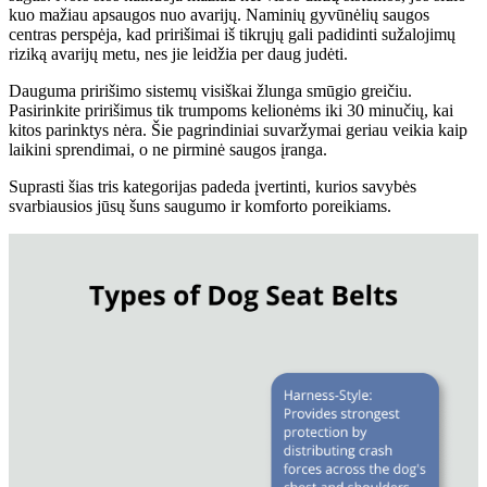
kuo mažiau apsaugos nuo avarijų. Naminių gyvūnėlių saugos
centras perspėja, kad pririšimai iš tikrųjų gali padidinti sužalojimų
riziką avarijų metu, nes jie leidžia per daug judėti.
Dauguma pririšimo sistemų visiškai žlunga smūgio greičiu.
Pasirinkite pririšimus tik trumpoms kelionėms iki 30 minučių, kai
kitos parinktys nėra. Šie pagrindiniai suvaržymai geriau veikia kaip
laikini sprendimai, o ne pirminė saugos įranga.
Suprasti šias tris kategorijas padeda įvertinti, kurios savybės
svarbiausios jūsų šuns saugumo ir komforto poreikiams.