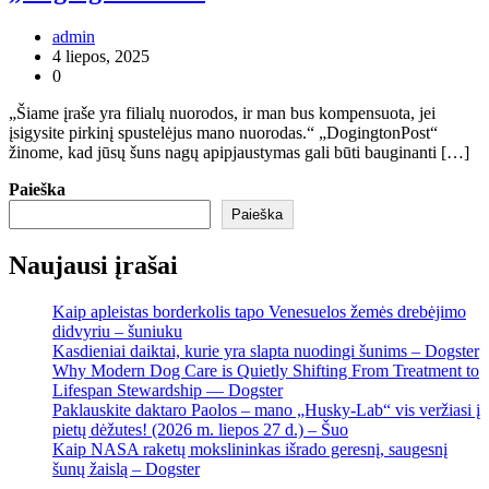
admin
4 liepos, 2025
0
„Šiame įraše yra filialų nuorodos, ir man bus kompensuota, jei
įsigysite pirkinį spustelėjus mano nuorodas.“ „DogingtonPost“
žinome, kad jūsų šuns nagų apipjaustymas gali būti bauginanti […]
Paieška
Paieška
Naujausi įrašai
Kaip apleistas borderkolis tapo Venesuelos žemės drebėjimo
didvyriu – šuniuku
Kasdieniai daiktai, kurie yra slapta nuodingi šunims – Dogster
Why Modern Dog Care is Quietly Shifting From Treatment to
Lifespan Stewardship — Dogster
Paklauskite daktaro Paolos – mano „Husky-Lab“ vis veržiasi į
pietų dėžutes! (2026 m. liepos 27 d.) – Šuo
Kaip NASA raketų mokslininkas išrado geresnį, saugesnį
šunų žaislą – Dogster