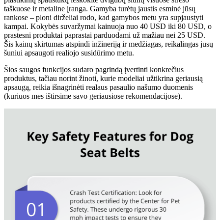
taškuose ir metaline įranga. Gamyba turėtų jaustis esminė jūsų
rankose – ploni dirželiai rodo, kad gamybos metu yra supjaustyti
kampai. Kokybės suvaržymai kainuoja nuo 40 USD iki 80 USD, o
prastesni produktai paprastai parduodami už mažiau nei 25 USD.
Šis kainų skirtumas atspindi inžineriją ir medžiagas, reikalingas jūsų
šuniui apsaugoti realiojo susidūrimo metu.
Šios saugos funkcijos sudaro pagrindą įvertinti konkrečius
produktus, tačiau norint žinoti, kurie modeliai užtikrina geriausią
apsaugą, reikia išnagrinėti realaus pasaulio našumo duomenis
(kuriuos mes ištirsime savo geriausiose rekomendacijose).