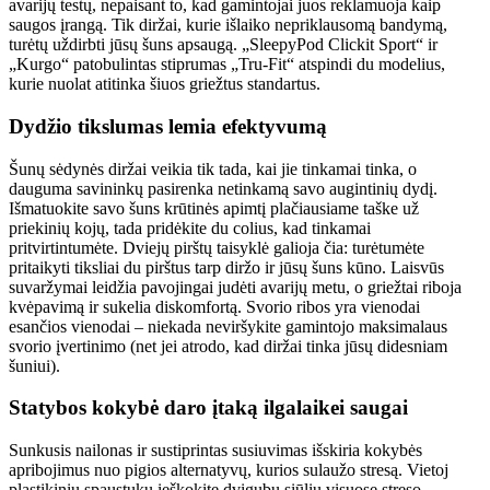
avarijų testų, nepaisant to, kad gamintojai juos reklamuoja kaip
saugos įrangą. Tik diržai, kurie išlaiko nepriklausomą bandymą,
turėtų uždirbti jūsų šuns apsaugą. „SleepyPod Clickit Sport“ ir
„Kurgo“ patobulintas stiprumas „Tru-Fit“ atspindi du modelius,
kurie nuolat atitinka šiuos griežtus standartus.
Dydžio tikslumas lemia efektyvumą
Šunų sėdynės diržai veikia tik tada, kai jie tinkamai tinka, o
dauguma savininkų pasirenka netinkamą savo augintinių dydį.
Išmatuokite savo šuns krūtinės apimtį plačiausiame taške už
priekinių kojų, tada pridėkite du colius, kad tinkamai
pritvirtintumėte. Dviejų pirštų taisyklė galioja čia: turėtumėte
pritaikyti tiksliai du pirštus tarp diržo ir jūsų šuns kūno. Laisvūs
suvaržymai leidžia pavojingai judėti avarijų metu, o griežtai riboja
kvėpavimą ir sukelia diskomfortą. Svorio ribos yra vienodai
esančios vienodai – niekada neviršykite gamintojo maksimalaus
svorio įvertinimo (net jei atrodo, kad diržai tinka jūsų didesniam
šuniui).
Statybos kokybė daro įtaką ilgalaikei saugai
Sunkusis nailonas ir sustiprintas susiuvimas išskiria kokybės
apribojimus nuo pigios alternatyvų, kurios sulaužo stresą. Vietoj
plastikinių spaustukų ieškokite dvigubų siūlių visuose streso