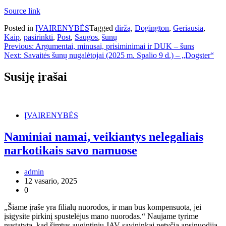
Source link
Posted in
ĮVAIRENYBĖS
Tagged
diržą
,
Dogington
,
Geriausia
,
Kaip
,
pasirinkti
,
Post
,
Saugos
,
šunų
Navigacija
Previous:
Argumentai, minusai, prisiminimai ir DUK – šuns
Next:
Savaitės šunų nugalėtojai (2025 m. Spalio 9 d.) – „Dogster“
tarp
įrašų
Susiję įrašai
ĮVAIRENYBĖS
Naminiai namai, veikiantys nelegaliais
narkotikais savo namuose
admin
12 vasario, 2025
0
„Šiame įraše yra filialų nuorodos, ir man bus kompensuota, jei
įsigysite pirkinį spustelėjus mano nuorodas.“ Naujame tyrime
nustatyta, kad šimtus augintinių JAV savininkai netyčia apsinuodija