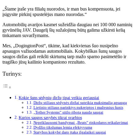
„Šiame įraše yra filialų nuorodos, ir man bus kompensuota, jei
įsigysite pirkinį spustelėjus mano nuorodas.“
Automobilių avarijos kasmet sužeidžia daugiau nei 100 000 naminių
gyvūnėlių JAV. Daugelį šių sužalojimų būtų galima užkirsti kelią
tinkamam suvaržymams.
Mes, „DogingtonPost“, tikime, kad kiekvienas šuo nusipelno
apsaugos važiuodamas automobiliais. Kokybiškas šunų saugos
saugos diržas gali reikšti skirtumą tarp mažo sparno pasimetėlio ir
tragiško jūsų kailinio kompaniono rezultato.
Turinys:
Kokie šuns sėdynių diržų tipai veikia geriausiai
Diržų stiliaus sėdynės diržai suteikia maksimalią apsaugą
Lietinio stiliaus parinktys nukreiptos į mažesnius šunis
„Tether Systems“ siūlo ribotą naudą saugai
Kurios saugos savybės tikrai svarbios
Nepriklausomi bandymai „Beats“ rinkodaros reikalavimai
Dydžio tikslumas lemia efektyvumą
Statybos kokybė daro įtaką ilgalaikei saugai