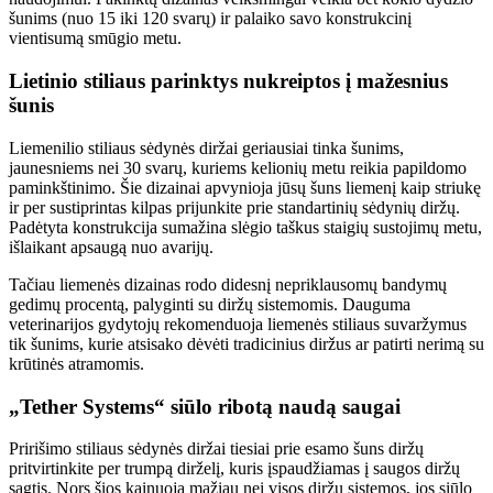
šunims (nuo 15 iki 120 svarų) ir palaiko savo konstrukcinį
vientisumą smūgio metu.
Lietinio stiliaus parinktys nukreiptos į mažesnius
šunis
Liemenilio stiliaus sėdynės diržai geriausiai tinka šunims,
jaunesniems nei 30 svarų, kuriems kelionių metu reikia papildomo
paminkštinimo. Šie dizainai apvynioja jūsų šuns liemenį kaip striukę
ir per sustiprintas kilpas prijunkite prie standartinių sėdynių diržų.
Padėtyta konstrukcija sumažina slėgio taškus staigių sustojimų metu,
išlaikant apsaugą nuo avarijų.
Tačiau liemenės dizainas rodo didesnį nepriklausomų bandymų
gedimų procentą, palyginti su diržų sistemomis. Dauguma
veterinarijos gydytojų rekomenduoja liemenės stiliaus suvaržymus
tik šunims, kurie atsisako dėvėti tradicinius diržus ar patirti nerimą su
krūtinės atramomis.
„Tether Systems“ siūlo ribotą naudą saugai
Pririšimo stiliaus sėdynės diržai tiesiai prie esamo šuns diržų
pritvirtinkite per trumpą dirželį, kuris įspaudžiamas į saugos diržų
sagtis. Nors šios kainuoja mažiau nei visos diržų sistemos, jos siūlo