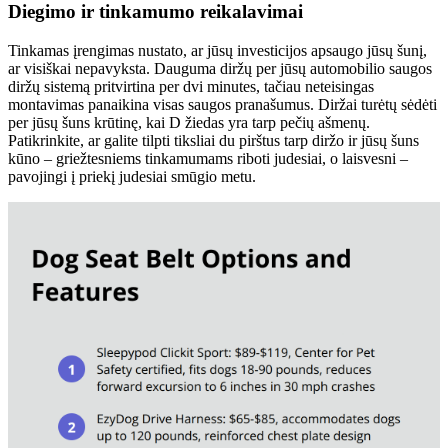
Diegimo ir tinkamumo reikalavimai
Tinkamas įrengimas nustato, ar jūsų investicijos apsaugo jūsų šunį,
ar visiškai nepavyksta. Dauguma diržų per jūsų automobilio saugos
diržų sistemą pritvirtina per dvi minutes, tačiau neteisingas
montavimas panaikina visas saugos pranašumus. Diržai turėtų sėdėti
per jūsų šuns krūtinę, kai D žiedas yra tarp pečių ašmenų.
Patikrinkite, ar galite tilpti tiksliai du pirštus tarp diržo ir jūsų šuns
kūno – griežtesniems tinkamumams riboti judesiai, o laisvesni –
pavojingi į priekį judesiai smūgio metu.