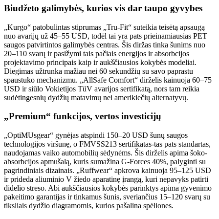
Biudžeto galimybės, kurios vis dar taupo gyvybes
„Kurgo“ patobulintas stiprumas „Tru-Fit“ suteikia teisėtą apsaugą
nuo avarijų už 45–55 USD, todėl tai yra pats prieinamiausias PET
saugos patvirtintos galimybės centras. Šis diržas tinka šunims nuo
20–110 svarų ir pasižymi tais pačiais energijos ir absorbcijos
projektavimo principais kaip ir aukščiausios kokybės modeliai.
Diegimas užtrunka mažiau nei 60 sekundžių su savo paprastu
spaustuko mechanizmu. „AllSafe Comfort“ dirželis kainuoja 60–75
USD ir siūlo Vokietijos TüV avarijos sertifikatą, nors tam reikia
sudėtingesnių dydžių matavimų nei amerikiečių alternatyvų.
„Premium“ funkcijos, vertos investicijų
„OptiMUsgear“ gynėjas atspindi 150–20 USD šunų saugos
technologijos viršūnę, o FMVSS213 sertifikatas-tas pats standartas,
naudojamas vaiko automobilių sėdynėms. Šis dirželis apima šoko-
absorbcijos apmušalą, kuris sumažina G-Forces 40%, palyginti su
pagrindiniais dizainais. „Ruffwear“ apkrova kainuoja 95–125 USD
ir prideda aliuminio V žiedo aparatinę įrangą, kuri nepavyks patirti
didelio streso. Abi aukščiausios kokybės parinktys apima gyvenimo
pakeitimo garantijas ir tinkamus šunis, sveriančius 15–120 svarų su
tiksliais dydžio diagramomis, kurios pašalina spėliones.