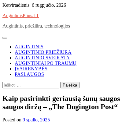
Skip
Ketvirtadienis, 6 rugpjūčio, 2026
to
AugintinisPlius.LT
content
Augintinis, priežiūra, technologijos
AUGINTINIS
AUGINTINIO PRIEŽIŪRA
AUGINTINIO SVEIKATA
AUGINTINIAI PO TRAUMŲ
ĮVAIRENYBĖS
PASLAUGOS
Ieškoti:
Kaip pasirinkti geriausią šunų saugos
saugos diržą – „The Dogington Post“
Posted on
9 spalio, 2025