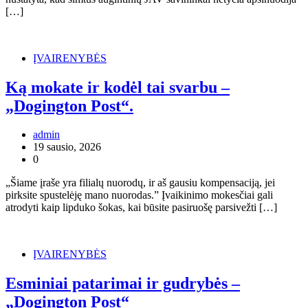
[…]
ĮVAIRENYBĖS
Ką mokate ir kodėl tai svarbu –
„Dogington Post“.
admin
19 sausio, 2026
0
„Šiame įraše yra filialų nuorodų, ir aš gausiu kompensaciją, jei
pirksite spustelėję mano nuorodas.” Įvaikinimo mokesčiai gali
atrodyti kaip lipduko šokas, kai būsite pasiruošę parsivežti […]
ĮVAIRENYBĖS
Esminiai patarimai ir gudrybės –
„Dogington Post“