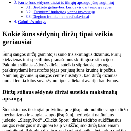
Kurie šuns sėdynės diržai iš tikrųjų apsaugo jūsų augintinį
Biudžeto galimybės, kurios vis dar taupo gyvybes
„Premium“ funkcijos, vertos investicijų
Diegimo ir tinkamumo reikalavimai
Galutinės mintys
Kokie šuns sėdynių diržų tipai veikia
geriausiai
Šunų saugos diržų gamintojai siūlo tris skirtingus dizainus, kurių
kiekvienas turi specifinius pranašumus skirtingose ​​situacijose.
Pakinktų stiliaus sėdynės diržai suteikia stipriausią apsaugą,
paskirstydami katastrofos jėgas per jūsų šuns krūtinę ir pečius.
Naminių gyvūnėlių saugos centre nustatyta, kad diržų dizainas
nuolat lenkia kitus suvaržymo tipus atliekant avarijų bandymus.
Diržų stiliaus sėdynės diržai suteikia maksimalią
apsaugą
Šios sistemos tiesiogiai pritvirtina prie jūsų automobilio saugos diržo
mechanizmo ir saugiai saugo jūsų šunį, neribojant natūralaus
judesio. „SleepyPod“ „Clickit Sport“ diržai uždirbo aukščiausius
saugos reitingus ir dvigubai kaip vaikščiojimo diržą kasdieniam
naudojimui. Pakinktų dizainas veiksmingai veikia bet kokio dydžio