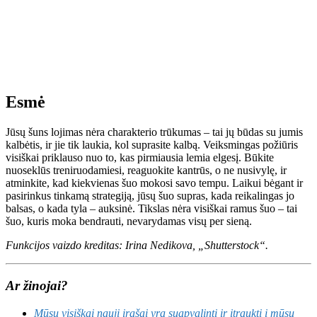
Esmė
Jūsų šuns lojimas nėra charakterio trūkumas – tai jų būdas su jumis
kalbėtis, ir jie tik laukia, kol suprasite kalbą. Veiksmingas požiūris
visiškai priklauso nuo to, kas pirmiausia lemia elgesį. Būkite
nuoseklūs treniruodamiesi, reaguokite kantrūs, o ne nusivylę, ir
atminkite, kad kiekvienas šuo mokosi savo tempu. Laikui bėgant ir
pasirinkus tinkamą strategiją, jūsų šuo supras, kada reikalingas jo
balsas, o kada tyla – auksinė. Tikslas nėra visiškai ramus šuo – tai
šuo, kuris moka bendrauti, nevarydamas visų per sieną.
Funkcijos vaizdo kreditas: Irina Nedikova, „Shutterstock“.
Ar žinojai?
Mūsų visiškai nauji įrašai yra suapvalinti ir įtraukti į mūsų