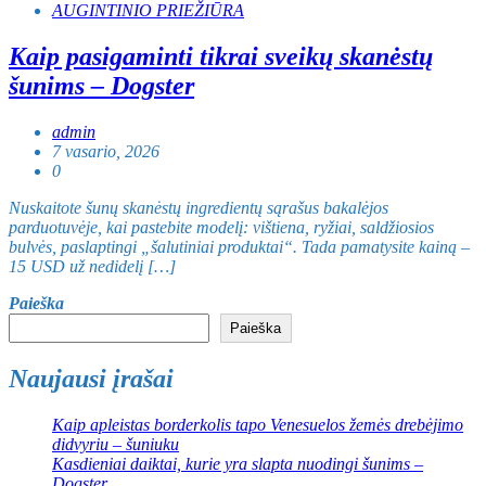
AUGINTINIO PRIEŽIŪRA
Kaip pasigaminti tikrai sveikų skanėstų
šunims – Dogster
admin
7 vasario, 2026
0
Nuskaitote šunų skanėstų ingredientų sąrašus bakalėjos
parduotuvėje, kai pastebite modelį: vištiena, ryžiai, saldžiosios
bulvės, paslaptingi „šalutiniai produktai“. Tada pamatysite kainą –
15 USD už nedidelį […]
Paieška
Paieška
Naujausi įrašai
Kaip apleistas borderkolis tapo Venesuelos žemės drebėjimo
didvyriu – šuniuku
Kasdieniai daiktai, kurie yra slapta nuodingi šunims –
Dogster