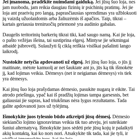
Jei įmanoma, pradėkite nuimdami gaiduką.
Jei jūsų šuo loja, nes
jam nuobodu, jam reikia daugiau fizinių ir psichinių pratimų. Jei jie
loja ant praeivių pro langą, paprasčiausias sprendimas yra užblokuoti
jų vaizdą užuolaidomis arba žaliuzėmis iš apačios. Taip, tikrai –
kartais geriausia treniruočių priemonė yra audinio gabalas.
Daugelis teritorinių barkerių tikrai tiki, kad saugo namą. Kai jie loja,
o pašto vežėjas išeina, tai sustiprina elgesį. Mintyse jie sėkmingai
atbaidė įsibrovėlį. Sulaužyti šį ciklą reiškia visiškai pašalinti lango
laikrodį.
Nustokite netyčia apdovanoti už elgesį.
Jei jūsų šuo loja, o jūs jį
maitinate, mėtote kamuolį ar net šaukiate ant jo, jūs ką tik išmokėte
jį, kad lojimas veikia. Dėmesys (net ir neigiamas dėmesys) vis tiek
yra dėmesys.
Kai jūsų šuo loja prašydamas dėmesio, pasukite nugarą ir eikite. Tai
atrodo priešinga, ypač kai iš pradžių lojimas tampa garsesnis, bet
galiausiai jie supras, kad triukšmas nėra lygus rezultatams. Tada
galite apdovanoti juos už tylėjimą.
Išmokykite juos tylesnio būdo atkreipti jūsų dėmesį.
Dėmesio
siekiančio lojimo ignoravimas veikia tik tuo atveju, jei suteikiate
šuniui alternatyvą. Išmokykite juos sėdėti prie jūsų kojų ir palaikyti
akių kontaktą, kai ko nors nori. Atsakykite tik tada, kai jie tyli, ir
visiškai ignoruokite juos, kai jie loja.