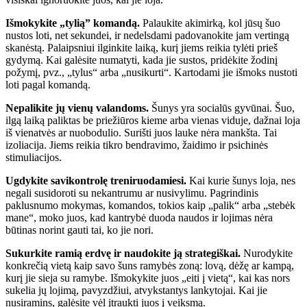
Išmokykite „tylią” komandą.
Palaukite akimirką, kol jūsų šuo
nustos loti, net sekundei, ir nedelsdami padovanokite jam vertingą
skanėstą. Palaipsniui ilginkite laiką, kurį jiems reikia tylėti prieš
gydymą. Kai galėsite numatyti, kada jie sustos, pridėkite žodinį
požymį, pvz., „tylus“ arba „nusikurti“. Kartodami jie išmoks nustoti
loti pagal komandą.
Nepalikite jų vienų valandoms.
Šunys yra socialūs gyvūnai. Šuo,
ilgą laiką paliktas be priežiūros kieme arba vienas viduje, dažnai loja
iš vienatvės ar nuobodulio. Surišti juos lauke nėra mankšta. Tai
izoliacija. Jiems reikia tikro bendravimo, žaidimo ir psichinės
stimuliacijos.
Ugdykite savikontrolę treniruodamiesi.
Kai kurie šunys loja, nes
negali susidoroti su nekantrumu ar nusivylimu. Pagrindinis
paklusnumo mokymas, komandos, tokios kaip „palik“ arba „stebėk
mane“, moko juos, kad kantrybė duoda naudos ir lojimas nėra
būtinas norint gauti tai, ko jie nori.
Sukurkite ramią erdvę ir naudokite ją strategiškai.
Nurodykite
konkrečią vietą kaip savo šuns ramybės zoną: lovą, dėžę ar kampą,
kurį jie sieja su ramybe. Išmokykite juos „eiti į vietą“, kai kas nors
sukelia jų lojimą, pavyzdžiui, atvykstantys lankytojai. Kai jie
nusiramins, galėsite vėl įtraukti juos į veiksmą.