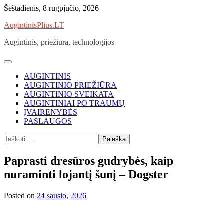
Skip
Šeštadienis, 8 rugpjūčio, 2026
to
AugintinisPlius.LT
content
Augintinis, priežiūra, technologijos
AUGINTINIS
AUGINTINIO PRIEŽIŪRA
AUGINTINIO SVEIKATA
AUGINTINIAI PO TRAUMŲ
ĮVAIRENYBĖS
PASLAUGOS
Ieškoti:
Paprasti dresūros gudrybės, kaip
nuraminti lojantį šunį – Dogster
Posted on
24 sausio, 2026