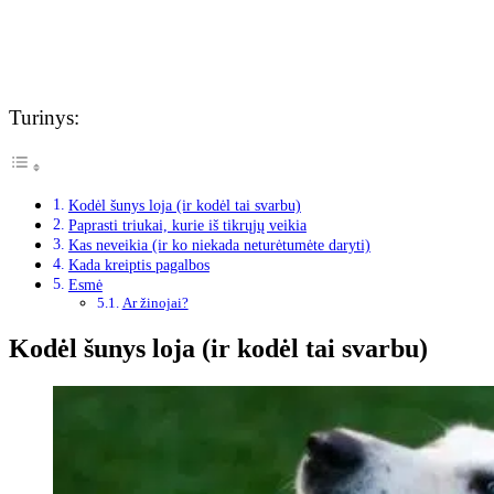
Turinys:
Kodėl šunys loja (ir kodėl tai svarbu)
Paprasti triukai, kurie iš tikrųjų veikia
Kas neveikia (ir ko niekada neturėtumėte daryti)
Kada kreiptis pagalbos
Esmė
Ar žinojai?
Kodėl šunys loja (ir kodėl tai svarbu)