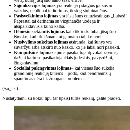
vietą, kurią jūsų šuo laiko savo erdve.
Signalizacijos lojimas
yra reakcija į staigius garsus ar
vaizdus, ​​nebūtinai teritorinius, tiesiog stulbinančius.
Pasisveikinimo lojimas
yra jūsų šuns entuziastingas „Labas!”
Paprastai tai derinama su vizginančia uodega ir
atsipalaidavusia kūno kalba.
Dėmesio siekiantis lojimas
kaip tik ir skamba: jūsų šuo
išmoko, kad triukšmaujant gaunama tai, ko nori.
Nusivylimo sukeltas lojimas
atsiranda, kai šunys yra
suvaržyti arba atskirti nuo kažko, ko jie labai nori pasiekti.
Kompulsinis lojimas
apima pasikartojantį vokalizavimą,
dažnai kartu su pasikartojančiais judesiais, pavyzdžiui,
žingsniavimu.
Socialiai palengvintas lojimas
– kai vienas šuo sukelia
grandininę reakciją kitiems – įrodo, kad bendraamžių
spaudimas nėra tik žmogaus problema.
(/su_list)
Nustatydami, su kokiu tipu (ar tipais) turite reikalų, galite pradėti.