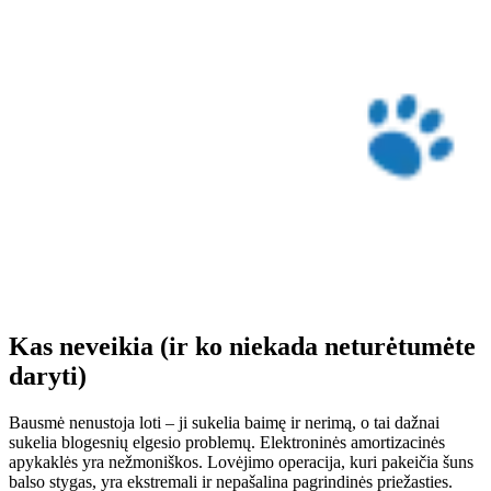
Kas neveikia (ir ko niekada neturėtumėte
daryti)
Bausmė nenustoja loti – ji sukelia baimę ir nerimą, o tai dažnai
sukelia blogesnių elgesio problemų. Elektroninės amortizacinės
apykaklės yra nežmoniškos. Lovėjimo operacija, kuri pakeičia šuns
balso stygas, yra ekstremali ir nepašalina pagrindinės priežasties.