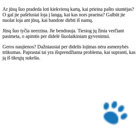
Ar jūsų šuo pradeda loti kiekvieną kartą, kai prieina pašto siuntėjas?
O gal jie pašėlusiai loja į langą, kai kas nors praeina? Galbūt jie
nuolat loja ant jūsų, kai bandote dirbti iš namų.
Jūsų šuo tyčia neerzina. Jie bendrauja. Tiesiog jų žinia verčiant
pasimeta, o apimtis per didelė šiuolaikiniam gyvenimui.
Geros naujienos? Dažniausiai per didelis lojimas nėra asmenybės
trūkumas. Paprastai tai yra išsprendžiama problema, kai supranti, kas
ją iš tikrųjų sukelia.