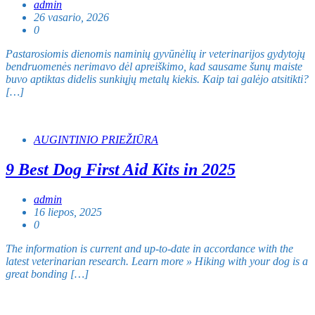
admin
26 vasario, 2026
0
Pastarosiomis dienomis naminių gyvūnėlių ir veterinarijos gydytojų
bendruomenės nerimavo dėl apreiškimo, kad sausame šunų maiste
buvo aptiktas didelis sunkiųjų metalų kiekis. Kaip tai galėjo atsitikti?
[…]
AUGINTINIO PRIEŽIŪRA
9 Best Dog First Aid Kits in 2025
admin
16 liepos, 2025
0
The information is current and up-to-date in accordance with the
latest veterinarian research. Learn more » Hiking with your dog is a
great bonding […]