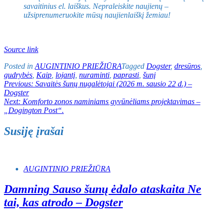
savaitinius el. laiškus. Nepraleiskite naujienų –
užsiprenumeruokite mūsų naujienlaiškį žemiau!
Source link
Posted in
AUGINTINIO PRIEŽIŪRA
Tagged
Dogster
,
dresūros
,
gudrybės
,
Kaip
,
lojantį
,
nuraminti
,
paprasti
,
šunį
Navigacija
Previous:
Savaitės šunų nugalėtojai (2026 m. sausio 22 d.) –
Dogster
tarp
Next:
Komforto zonos naminiams gyvūnėliams projektavimas –
įrašų
„Dogington Post“.
Susiję įrašai
AUGINTINIO PRIEŽIŪRA
Damning Sauso šunų ėdalo ataskaita Ne
tai, kas atrodo – Dogster