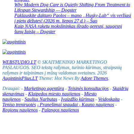
Why Modern Dog Care is Quietly Shifting From Treatment to
Lifespan Stewardship — Dogster
Paklauskite daktaro Paolos – mano „Husky-Lab“ vis veržiasi
į pietų dėžutes! (2026 m. liepos 27 d.) – Šuo
Kaip NASA raketų mokslininkas išrado geresnį, saugesnį
šunų žaislą – Dogster
WEBSTUDIO.LT
© SKAITMENINIO MARKETINGO
PASLAUGOS. SEO tekstų rašymas, turinio kūrimas, straipsnių
rašymas ir talpinimas į mūsų valdomas svetaines. 2026
AugintinisPlius.LT
Theme: Hot News By
Adore Themes
.
Draugai: -
Marketingo agentūra
-
Teisinės konsultacijos
-
Skaidrių
skenavimas
-
Klaipedos miesto naujienos
-
Miesto
naujienos
-
Saulius Narbutas
-
Įvaizdžio kūrimas
-
Veidoskaita
-
Teniso treniruotės
- Pranešimai spaudai -
Kauno naujienos
-
Regionų naujienos
-
Palangos naujienos