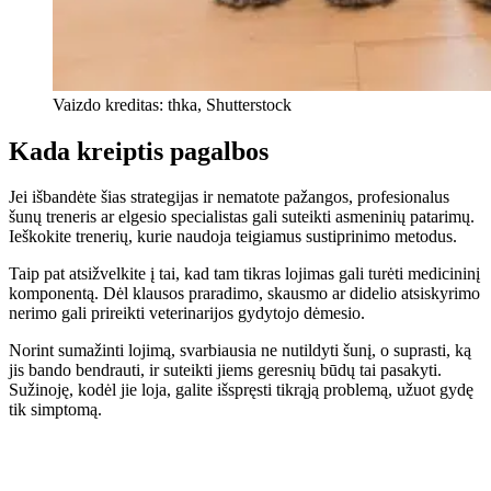
Vaizdo kreditas: thka, Shutterstock
Kada kreiptis pagalbos
Jei išbandėte šias strategijas ir nematote pažangos, profesionalus
šunų treneris ar elgesio specialistas gali suteikti asmeninių patarimų.
Ieškokite trenerių, kurie naudoja teigiamus sustiprinimo metodus.
Taip pat atsižvelkite į tai, kad tam tikras lojimas gali turėti medicininį
komponentą. Dėl klausos praradimo, skausmo ar didelio atsiskyrimo
nerimo gali prireikti veterinarijos gydytojo dėmesio.
Norint sumažinti lojimą, svarbiausia ne nutildyti šunį, o suprasti, ką
jis bando bendrauti, ir suteikti jiems geresnių būdų tai pasakyti.
Sužinoję, kodėl jie loja, galite išspręsti tikrąją problemą, užuot gydę
tik simptomą.