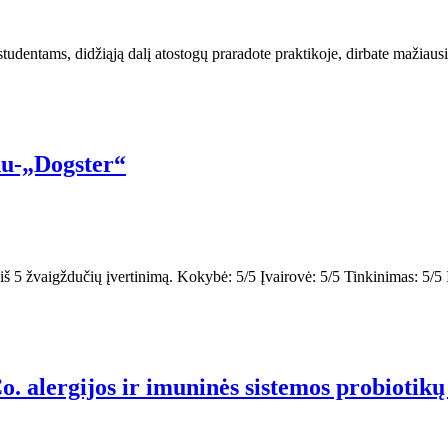
studentams, didžiąją dalį atostogų praradote praktikoje, dirbate mažiausi
nu-„Dogster“
 5 žvaigždučių įvertinimą. Kokybė: 5/5 Įvairovė: 5/5 Tinkinimas: 5/5 In
Co. alergijos ir imuninės sistemos probioti