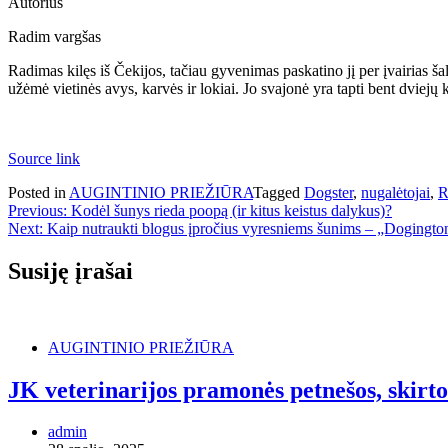
Autorius
Radim vargšas
Radimas kilęs iš Čekijos, tačiau gyvenimas paskatino jį per įvairias ša
užėmė vietinės avys, karvės ir lokiai. Jo svajonė yra tapti bent dviejų 
Source link
Posted in
AUGINTINIO PRIEŽIŪRA
Tagged
Dogster
,
nugalėtojai
,
R
Navigacija
Previous:
Kodėl šunys rieda poopą (ir kitus keistus dalykus)?
Next:
Kaip nutraukti blogus įpročius vyresniems šunims – „Dogingto
tarp
įrašų
Susiję įrašai
AUGINTINIO PRIEŽIŪRA
JK veterinarijos pramonės petnešos, skirt
admin