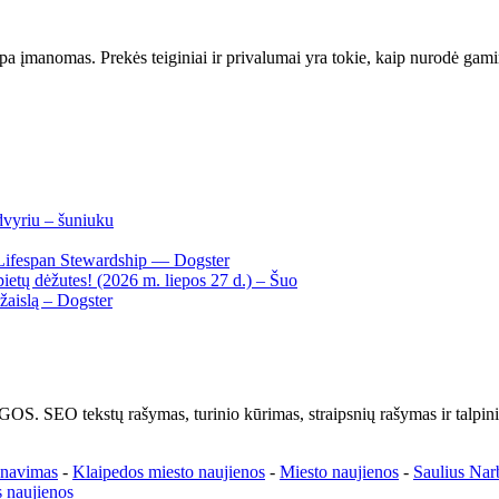
pa įmanomas. Prekės teiginiai ir privalumai yra tokie, kaip nurodė gamin
dvyriu – šuniuku
Lifespan Stewardship — Dogster
ietų dėžutes! (2026 m. liepos 27 d.) – Šuo
žaislą – Dogster
kstų rašymas, turinio kūrimas, straipsnių rašymas ir talpinima
enavimas
-
Klaipedos miesto naujienos
-
Miesto naujienos
-
Saulius Nar
 naujienos