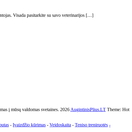
tojas. Visada pasitarkite su savo veterinarijos […]
s į mūsų valdomas svetaines. 2026
AugintinisPlius.LT
Theme: Hot
butas
-
Įvaizdžio kūrimas
-
Veidoskaita
-
Teniso treniruotės
-