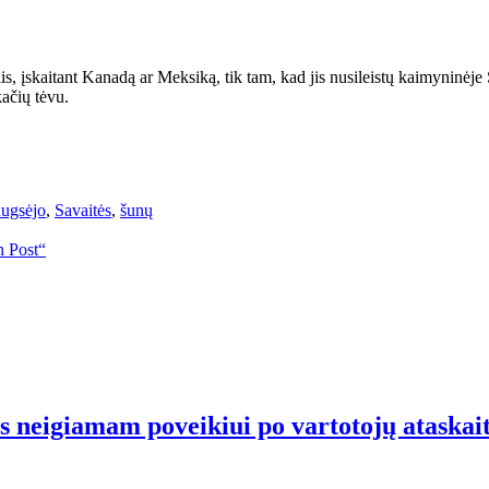
lis, įskaitant Kanadą ar Meksiką, tik tam, kad jis nusileistų kaimyninėje 
kačių tėvu.
ugsėjo
,
Savaitės
,
šunų
n Post“
os neigiamam poveikiui po vartotojų ataskai