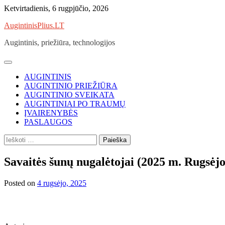
Skip
Ketvirtadienis, 6 rugpjūčio, 2026
to
AugintinisPlius.LT
content
Augintinis, priežiūra, technologijos
AUGINTINIS
AUGINTINIO PRIEŽIŪRA
AUGINTINIO SVEIKATA
AUGINTINIAI PO TRAUMŲ
ĮVAIRENYBĖS
PASLAUGOS
Ieškoti:
Savaitės šunų nugalėtojai (2025 m. Rugsėjo
Posted on
4 rugsėjo, 2025