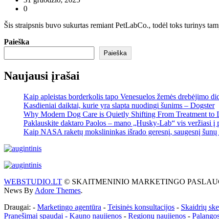
0
Šis straipsnis buvo sukurtas remiant PetLabCo., todėl toks turinys tam
Paieška
Paieška
Naujausi įrašai
Kaip apleistas borderkolis tapo Venesuelos žemės drebėjimo di
Kasdieniai daiktai, kurie yra slapta nuodingi šunims – Dogster
Why Modern Dog Care is Quietly Shifting From Treatment to 
Paklauskite daktaro Paolos – mano „Husky-Lab“ vis veržiasi į p
Kaip NASA raketų mokslininkas išrado geresnį, saugesnį šunų 
WEBSTUDIO.LT
© SKAITMENINIO MARKETINGO PASLAUGOS. SEO te
News By
Adore Themes
.
Draugai: -
Marketingo agentūra
-
Teisinės konsultacijos
-
Skaidrių sk
Pranešimai spaudai -
Kauno naujienos
-
Regionų naujienos
-
Palangos