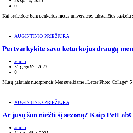
28 spalio, 2025
0
Kai praleidote bent penkerius metus universitete, tūkstančius paskolų 
AUGINTINIO PRIEŽIŪRA
Pertvarkykite savo keturkojus draugą me
admin
31 gegužės, 2025
0
Mūsų galutinis nuosprendis Mes suteikiame „Letter Photo Collage“ 5 iš
AUGINTINIO PRIEŽIŪRA
Ar jūsų šuo niežti šį sezoną? Kaip PetLab
admin
31 gruodžio, 2025