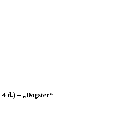
 4 d.) – „Dogster“