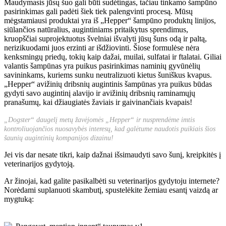
Maudymasis jūsų šuo gali būti sudėtingas, tačiau tinkamo šampūno
pasirinkimas gali padėti šiek tiek palengvinti procesą. Mūsų
mėgstamiausi produktai yra iš „Hepper“ šampūno produktų linijos,
siūlančios natūralius, augintiniams pritaikytus sprendimus,
kruopščiai suprojektuotus švelniai išvalyti jūsų šuns odą ir paltą,
nerizikuodami juos erzinti ar išdžiovinti. Šiose formulėse nėra
kenksmingų priedų, tokių kaip dažai, muilai, sulfatai ir ftalatai. Giliai
valantis šampūnas yra puikus pasirinkimas naminių gyvūnėlių
savininkams, kuriems sunku neutralizuoti kietus šuniškus kvapus.
„Hepper“ avižinių dribsnių augintinis šampūnas yra puikus būdas
gydyti savo augintinį alavijo ir avižinių dribsnių raminamųjų
pranašumų, kai džiaugiatės žaviais ir gaivinančiais kvapais!
„Dogster“ daugelį metų žavėjomės „Hepper“ ir nusprendėme imtis
kontroliuojančios nuosavybės interesų, kad galėtume naudotis puikiais šios
šaunių augintinių kompanijos dizainu!
Jei vis dar nesate tikri, kaip dažnai išsimaudyti savo šunį, kreipkitės į
veterinarijos gydytoją.
Ar žinojai, kad galite pasikalbėti su veterinarijos gydytoju internete?
Norėdami suplanuoti skambutį, spustelėkite žemiau esantį vaizdą ar
mygtuką: