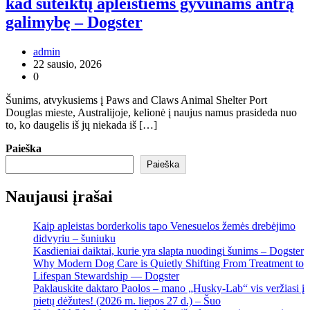
kad suteiktų apleistiems gyvūnams antrą
galimybę – Dogster
admin
22 sausio, 2026
0
Šunims, atvykusiems į Paws and Claws Animal Shelter Port
Douglas mieste, Australijoje, kelionė į naujus namus prasideda nuo
to, ko daugelis iš jų niekada iš […]
Paieška
Paieška
Naujausi įrašai
Kaip apleistas borderkolis tapo Venesuelos žemės drebėjimo
didvyriu – šuniuku
Kasdieniai daiktai, kurie yra slapta nuodingi šunims – Dogster
Why Modern Dog Care is Quietly Shifting From Treatment to
Lifespan Stewardship — Dogster
Paklauskite daktaro Paolos – mano „Husky-Lab“ vis veržiasi į
pietų dėžutes! (2026 m. liepos 27 d.) – Šuo