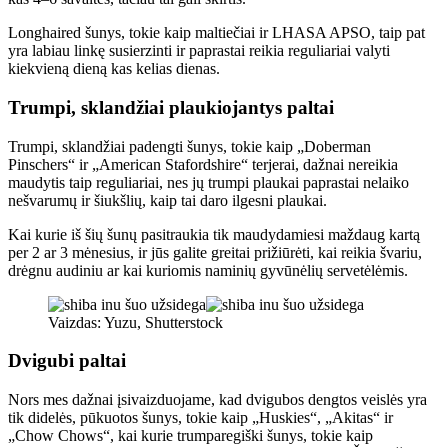
Longhaired šunys, tokie kaip maltiečiai ir LHASA APSO, taip pat
yra labiau linkę susierzinti ir paprastai reikia reguliariai valyti
kiekvieną dieną kas kelias dienas.
Trumpi, sklandžiai plaukiojantys paltai
Trumpi, sklandžiai padengti šunys, tokie kaip „Doberman
Pinschers“ ir „American Stafordshire“ terjerai, dažnai nereikia
maudytis taip reguliariai, nes jų trumpi plaukai paprastai nelaiko
nešvarumų ir šiukšlių, kaip tai daro ilgesni plaukai.
Kai kurie iš šių šunų pasitraukia tik maudydamiesi maždaug kartą
per 2 ar 3 mėnesius, ir jūs galite greitai prižiūrėti, kai reikia švariu,
drėgnu audiniu ar kai kuriomis naminių gyvūnėlių servetėlėmis.
Vaizdas: Yuzu, Shutterstock
Dvigubi paltai
Nors mes dažnai įsivaizduojame, kad dvigubos dengtos veislės yra
tik didelės, pūkuotos šunys, tokie kaip „Huskies“, „Akitas“ ir
„Chow Chows“, kai kurie trumparegiški šunys, tokie kaip