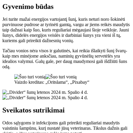
Gyvenimo būdas
Jei turite mažai energijos vartojantį šunį, kuris neturi noro šokinėti
purvinuose pudrose ar tyrinėti gamtą, vargu ar jiems reikės maudytis
taip dažnai kaip šuo, kuris reguliariai mėgaujasi šioje veikloje. Jauni
šunys, didelės energijos veislės ir darbiniai šunys yra vieni iš tų,
kuriems gali prireikti dažnesnių vonių.
Tačiau vonios nėra visos ir galutinės, kai reikia išlaikyti šunį švarų-
kaip mes minėjome anksčiau, naminių gyvūnėlių servetėlės ​​yra
idealios valymui. Galų gale, per daug maudymosi gali išdžiūti šuns
odą.
Vaizdo kreditas: „Oritslama“, „Pixabay“
Sveikatos sutrikimai
Odos sąlygoms ir infekcijoms gali prireikti reguliariai maudytis
vaistiniu šampūnu, kurį nustatė jūsų veterinaras. Tikslus dažnis gali