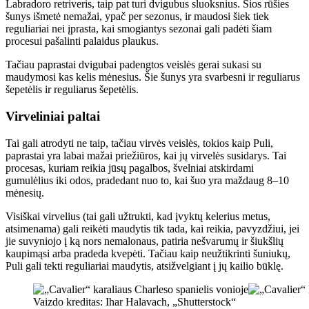
Labradoro retriveris, taip pat turi dvigubus sluoksnius. Šios rūšies
šunys išmetė nemažai, ypač per sezonus, ir maudosi šiek tiek
reguliariai nei įprasta, kai smogiantys sezonai gali padėti šiam
procesui pašalinti palaidus plaukus.
Tačiau paprastai dvigubai padengtos veislės gerai sukasi su
maudymosi kas kelis mėnesius. Šie šunys yra svarbesni ir reguliarus
šepetėlis ir reguliarus šepetėlis.
Virveliniai paltai
Tai gali atrodyti ne taip, tačiau virvės veislės, tokios kaip Puli,
paprastai yra labai mažai priežiūros, kai jų virvelės susidarys. Tai
procesas, kuriam reikia jūsų pagalbos, švelniai atskirdami
gumulėlius iki odos, pradedant nuo to, kai šuo yra maždaug 8–10
mėnesių.
Visiškai virvelius (tai gali užtrukti, kad įvyktų kelerius metus,
atsimenama) gali reikėti maudytis tik tada, kai reikia, pavyzdžiui, jei
jie suvyniojo į ką nors nemalonaus, patiria nešvarumų ir šiukšlių
kaupimąsi arba pradeda kvepėti. Tačiau kaip neužtikrinti šuniukų,
Puli gali tekti reguliariai maudytis, atsižvelgiant į jų kailio būklę.
Vaizdo kreditas: Ihar Halavach, „Shutterstock“