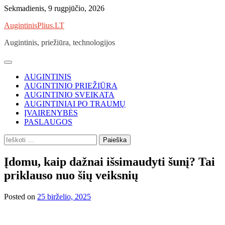
Skip
Sekmadienis, 9 rugpjūčio, 2026
to
AugintinisPlius.LT
content
Augintinis, priežiūra, technologijos
AUGINTINIS
AUGINTINIO PRIEŽIŪRA
AUGINTINIO SVEIKATA
AUGINTINIAI PO TRAUMŲ
ĮVAIRENYBĖS
PASLAUGOS
Ieškoti:
Įdomu, kaip dažnai išsimaudyti šunį? Tai
priklauso nuo šių veiksnių
Posted on
25 birželio, 2025