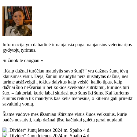
Informacija yra dabartinė ir naujausia pagal naujausius veterinarijos
gydytojų tyrimus.
Sužinokite daugiau »
„Kaip dažnai turėčiau maudytis savo šunį?” yra dažnas šunų tėvų
klausimas visur. Deja, šuniui maudytis nėra nustatytas dažnis, nes
turime atsižvelgti į tokius dalykus kaip veislė, kailio tipas, kaip
dažnai šuo nešvariai ir bet kokios sveikatos sutrikimų, kuriuos turi
šuo, – faktoriai, kurie labai skiriasi nuo šuns iki šuns. Kai kuriems
šunims reikia tik maudytis kas kelis mėnesius, o kitiems gali prireikti
savaitinių vonių.
Šiame vadove mes išsamiau ištirsime visus šiuos veiksnius, kurie
padės nustatyti, kaip dažnai jūsų kačiukai galėtų gerai nuplauti.