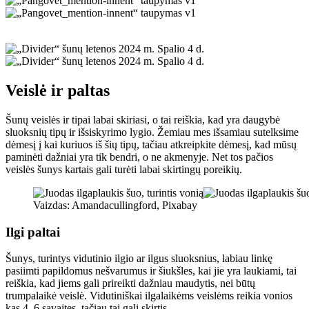
Veislė ir paltas
Šunų veislės ir tipai labai skiriasi, o tai reiškia, kad yra daugybė
sluoksnių tipų ir išsiskyrimo lygio. Žemiau mes išsamiau sutelksime
dėmesį į kai kuriuos iš šių tipų, tačiau atkreipkite dėmesį, kad mūsų
paminėti dažniai yra tik bendri, o ne akmenyje. Net tos pačios
veislės šunys kartais gali turėti labai skirtingų poreikių.
Vaizdas: Amandacullingford, Pixabay
Ilgi paltai
Šunys, turintys vidutinio ilgio ar ilgus sluoksnius, labiau linkę
pasiimti papildomus nešvarumus ir šiukšles, kai jie yra laukiami, tai
reiškia, kad jiems gali prireikti dažniau maudytis, nei būtų
trumpalaikė veislė. Vidutiniškai ilgalaikėms veislėms reikia vonios
kas 4–6 savaites, tačiau tai gali skirtis.