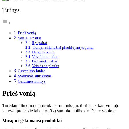
Turinys:
Prieš vonią
Veislė ir paltas
Ilgi paltai
Trumpi, sklandžiai plaukiojantys paltai
Dvigubi paltai
Virveliniai paltai
Garbanoti paltai
Veislės be plaukų
Gyvenimo būdas
Sveikatos sutrikimai
Galutinės mintys
Prieš vonią
Turėdami tinkamus produktus po ranka, užtikrinsite, kad vonioje
lengvai praleisite laiką, o jūsų šuniuko kailis klestės ne vonioje.
Mūsų mėgstamiausi produktai