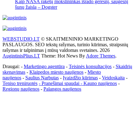
Kaip NASA raketų mokslininkas išrado geresnį, saugesnį
šunų žaislą – Dogster
WEBSTUDIO.LT
© SKAITMENINIO MARKETINGO
PASLAUGOS. SEO tekstų rašymas, turinio kūrimas, straipsnių
rašymas ir talpinimas į mūsų valdomas svetaines. 2026
AugintinisPlius.LT
Theme: Hot News By
Adore Themes
.
Draugai: -
Marketingo agentūra
-
Teisinės konsultacijos
-
Skaidrių
skenavimas
-
Klaipedos miesto naujienos
-
Miesto
naujienos
-
Saulius Narbutas
-
Įvaizdžio kūrimas
-
Veidoskaita
-
Teniso treniruotės
- Pranešimai spaudai -
Kauno naujienos
-
Regionų naujienos
-
Palangos naujienos