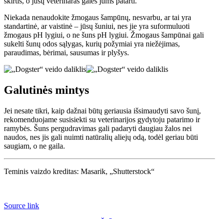
skirtis, o jūsų veterinaras galės jums patarti.
Niekada nenaudokite žmogaus šampūnų, nesvarbu, ar tai yra
standartinė, ar vaistinė – jūsų šuniui, nes jie yra suformuluoti
žmogaus pH lygiui, o ne šuns pH lygiui. Žmogaus šampūnai gali
sukelti šunų odos sąlygas, kurių požymiai yra niežėjimas,
paraudimas, bėrimai, sausumas ir plyšys.
Galutinės mintys
Jei nesate tikri, kaip dažnai būtų geriausia išsimaudyti savo šunį,
rekomenduojame susisiekti su veterinarijos gydytoju patarimo ir
ramybės. Šuns pergudravimas gali padaryti daugiau žalos nei
naudos, nes jis gali nuimti natūralių aliejų odą, todėl geriau būti
saugiam, o ne gaila.
Teminis vaizdo kreditas: Masarik, „Shutterstock“
Source link