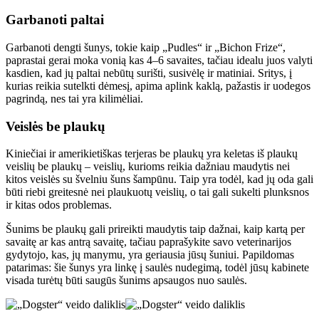
Garbanoti paltai
Garbanoti dengti šunys, tokie kaip „Pudles“ ir „Bichon Frize“,
paprastai gerai moka vonią kas 4–6 savaites, tačiau idealu juos valyti
kasdien, kad jų paltai nebūtų surišti, susivėlę ir matiniai. Sritys, į
kurias reikia sutelkti dėmesį, apima aplink kaklą, pažastis ir uodegos
pagrindą, nes tai yra kilimėliai.
Veislės be plaukų
Kiniečiai ir amerikietiškas terjeras be plaukų yra keletas iš plaukų
veislių be plaukų – veislių, kurioms reikia dažniau maudytis nei
kitos veislės su švelniu šuns šampūnu. Taip yra todėl, kad jų oda gali
būti riebi greitesnė nei plaukuotų veislių, o tai gali sukelti plunksnos
ir kitas odos problemas.
Šunims be plaukų gali prireikti maudytis taip dažnai, kaip kartą per
savaitę ar kas antrą savaitę, tačiau paprašykite savo veterinarijos
gydytojo, kas, jų manymu, yra geriausia jūsų šuniui. Papildomas
patarimas: šie šunys yra linkę į saulės nudegimą, todėl jūsų kabinete
visada turėtų būti saugūs šunims apsaugos nuo saulės.