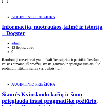
[…]
AUGINTINIO PRIEŽIŪRA
Informacija, nuotraukos, kilmė ir istorija
– Dogster
admin
12 liepos, 2026
0
Raudonieji rotveileriai yra unikali šios stiprios ir pasitikinčios šunų
veislės atmaina, iš pradžių išvesta ganymo ir apsaugos tikslais. Šie
protingi ir ištikimi šunys yra puikūs […]
AUGINTINIO PRIEŽIŪRA
Šiaurės Kvinslando kačių ir šunų
prieglauda imasi pragmatiško požiūrio,