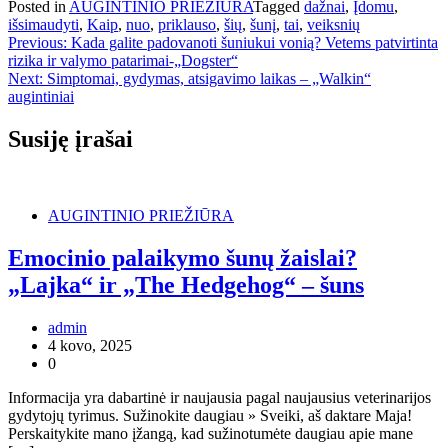
Posted in
AUGINTINIO PRIEŽIŪRA
Tagged
dažnai
,
Įdomu
,
išsimaudyti
,
Kaip
,
nuo
,
priklauso
,
šių
,
šunį
,
tai
,
veiksnių
Navigacija
Previous:
Kada galite padovanoti šuniukui vonią? Vetems patvirtinta
rizika ir valymo patarimai-„Dogster“
tarp
Next:
Simptomai, gydymas, atsigavimo laikas – „Walkin“
įrašų
augintiniai
Susiję įrašai
AUGINTINIO PRIEŽIŪRA
Emocinio palaikymo šunų žaislai?
„Lajka“ ir „The Hedgehog“ – šuns
admin
4 kovo, 2025
0
Informacija yra dabartinė ir naujausia pagal naujausius veterinarijos
gydytojų tyrimus. Sužinokite daugiau » Sveiki, aš daktare Maja!
Perskaitykite mano įžangą, kad sužinotumėte daugiau apie mane