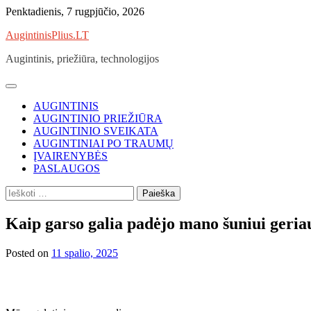
Skip
Penktadienis, 7 rugpjūčio, 2026
to
AugintinisPlius.LT
content
Augintinis, priežiūra, technologijos
AUGINTINIS
AUGINTINIO PRIEŽIŪRA
AUGINTINIO SVEIKATA
AUGINTINIAI PO TRAUMŲ
ĮVAIRENYBĖS
PASLAUGOS
Ieškoti:
Kaip garso galia padėjo mano šuniui geria
Posted on
11 spalio, 2025