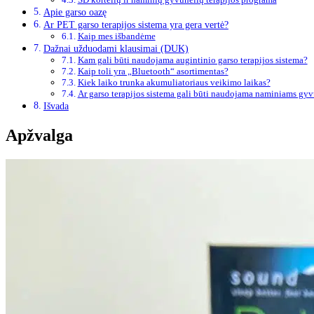
Apie garso oazę
Ar PET garso terapijos sistema yra gera vertė?
Kaip mes išbandėme
Dažnai užduodami klausimai (DUK)
Kam gali būti naudojama augintinio garso terapijos sistema?
Kaip toli yra „Bluetooth“ asortimentas?
Kiek laiko trunka akumuliatoriaus veikimo laikas?
Ar garso terapijos sistema gali būti naudojama naminiams gyvū
Išvada
Apžvalga