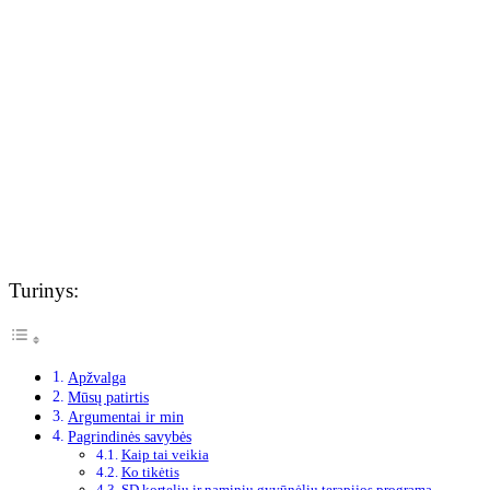
Turinys:
Apžvalga
Mūsų patirtis
Argumentai ir min
Pagrindinės savybės
Kaip tai veikia
Ko tikėtis
SD kortelių ir naminių gyvūnėlių terapijos programa