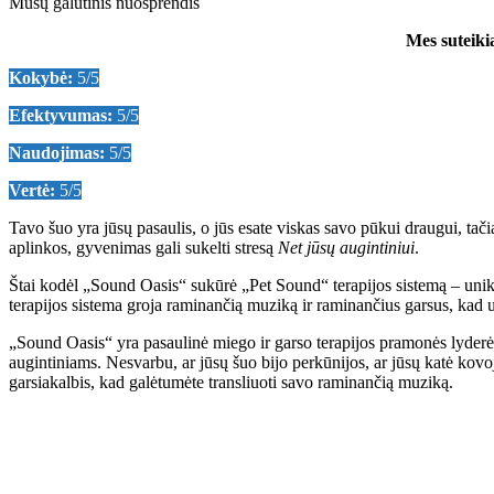
Mūsų galutinis nuosprendis
Mes suteiki
Kokybė:
5/5
Efektyvumas:
5/5
Naudojimas:
5/5
Vertė:
5/5
Tavo šuo yra jūsų pasaulis, o jūs esate viskas savo pūkui draugui, tač
aplinkos, gyvenimas gali sukelti stresą
Net jūsų augintiniui
.
Štai kodėl „Sound Oasis“ sukūrė „Pet Sound“ terapijos sistemą – unika
terapijos sistema groja raminančią muziką ir raminančius garsus, kad už
„Sound Oasis“ yra pasaulinė miego ir garso terapijos pramonės lyderė.
augintiniams. Nesvarbu, ar jūsų šuo bijo perkūnijos, ar jūsų katė kovo
garsiakalbis, kad galėtumėte transliuoti savo raminančią muziką.