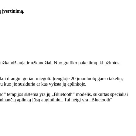
 įvertinimą.
a užkandžiauja ir užkandžiai. Nuo grafiko pakeitimų iki užimtos
kui draugui geriau miegoti. Įrengtoje 20 įmontuotų garso takelių,
u kuo jie susiduria ar kas vyksta jų aplinkoje.
“ terapijos sistema yra jų „Bluetooth“ modelis, sukurtas specialiai
minančią aplinką jūsų augintiniui. Tai netgi yra „Bluetooth“