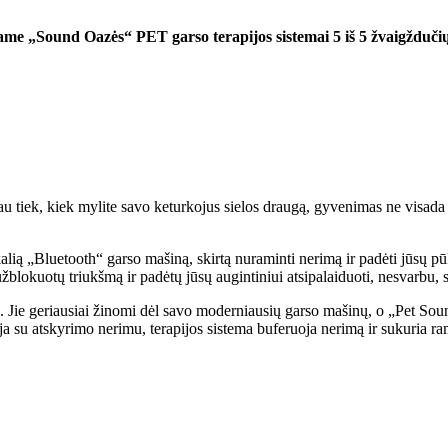
ame „Sound Oazės“ PET garso terapijos sistemai 5 iš 5 žvaigždučių
iau tiek, kiek mylite savo keturkojus sielos draugą, gyvenimas ne visad
lią „Bluetooth“ garso mašiną, skirtą nuraminti nerimą ir padėti jūsų pū
blokuotų triukšmą ir padėtų jūsų augintiniui atsipalaiduoti, nesvarbu, s
 Jie geriausiai žinomi dėl savo moderniausių garso mašinų, o „Pet Sound
ja su atskyrimo nerimu, terapijos sistema buferuoja nerimą ir sukuria ra