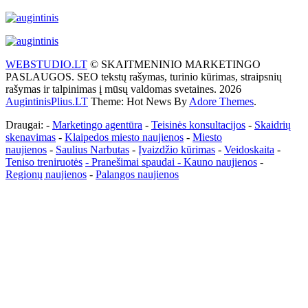
WEBSTUDIO.LT
© SKAITMENINIO MARKETINGO
PASLAUGOS. SEO tekstų rašymas, turinio kūrimas, straipsnių
rašymas ir talpinimas į mūsų valdomas svetaines. 2026
AugintinisPlius.LT
Theme: Hot News By
Adore Themes
.
Draugai: -
Marketingo agentūra
-
Teisinės konsultacijos
-
Skaidrių
skenavimas
-
Klaipedos miesto naujienos
-
Miesto
naujienos
-
Saulius Narbutas
-
Įvaizdžio kūrimas
-
Veidoskaita
-
Teniso treniruotės
- Pranešimai spaudai -
Kauno naujienos
-
Regionų naujienos
-
Palangos naujienos