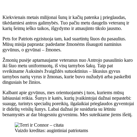
Kiekvienais metais milijonai šunų ir kačių patenka į prieglaudas,
tikėdamiesi antros galimybės. Tuo pačiu metu daugelis veteranų ir
karių šeimų ieško taikos, išgydymo ir atnaujinto tikslo jausmo.
Pets for Patriots egzistuoja tam, kad suartintų šiuos du pasaulius.
Mūsų misija paprasta: padedame žmonėms išsaugoti naminius
gyvūnus, o gyvūnai – žmones.
Žmonių pusėje aptarnaujame veteranus nuo Antrojo pasaulinio karo
iki šiuo metu uniformuotų, iš visų tarnybos šakų. Taip pat
sveikiname Auksinės žvaigždės sutuoktinius – likusius gyvus
tarnybos narių vyrus ir žmonas, kurie buvo nužudyti arba paskelbti
dingusiais be žinios.
Kalbant apie gyvūnus, mes orientuojamės į tuos, kuriems mūsų
labiausiai reikia. Šunys ir katės, kurių įvaikintojai dažnai nepastebi:
suaugę, turintys specialių poreikių, ilgalaikiai prieglaudos gyventojai
ir didelių veislių šunys. Labai dažnai jie susiduria su lėtiniu
benamystės ar dar blogesniu gyvenimu. Mes suteikiame jiems išeitį.
Vaizdo kreditas: augintiniai patriotams