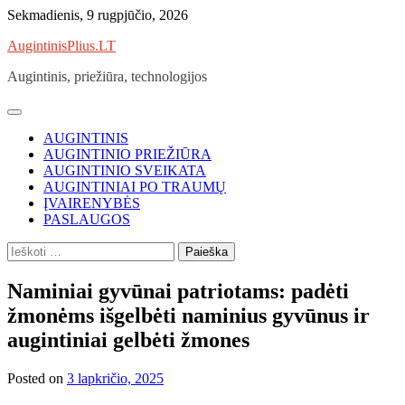
Skip
Sekmadienis, 9 rugpjūčio, 2026
to
AugintinisPlius.LT
content
Augintinis, priežiūra, technologijos
AUGINTINIS
AUGINTINIO PRIEŽIŪRA
AUGINTINIO SVEIKATA
AUGINTINIAI PO TRAUMŲ
ĮVAIRENYBĖS
PASLAUGOS
Ieškoti:
Naminiai gyvūnai patriotams: padėti
žmonėms išgelbėti naminius gyvūnus ir
augintiniai gelbėti žmones
Posted on
3 lapkričio, 2025