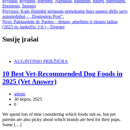
gyvūnai
,
gyvūnus
,
išgelbėti
,
Naminiai
,
naminius
,
padėti
,
patriotams
,
žmonėms
,
žmonės
Navigacija
Previous:
Kaip išsirinkti geriausią nemokamą šuns saugos diržą savo
automobiliui – „Dogington Post“.
tarp
Next:
Paklauskite dr. Paolos – lietaus, atnešimo ir ekrano laikas
įrašų
(2025 m. lapkričio 3 d.) – Dogster
Susiję įrašai
AUGINTINIO PRIEŽIŪRA
10 Best Vet-Recommended Dog Foods in
2025 (Vet Answer)
admin
30 liepos, 2025
0
We spend lots of time considering which foods suit us, but pet
parents are also picky about which brands are best for their pups.
Some […]