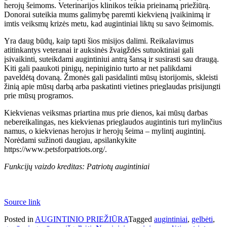
herojų šeimoms. Veterinarijos klinikos teikia prieinamą priežiūrą.
Donorai suteikia mums galimybę paremti kiekvieną įvaikinimą ir
imtis veiksmų krizės metu, kad augintiniai liktų su savo šeimomis.
Yra daug būdų, kaip tapti šios misijos dalimi. Reikalavimus
atitinkantys veteranai ir auksinės žvaigždės sutuoktiniai gali
įsivaikinti, suteikdami augintiniui antrą šansą ir susirasti sau draugą.
Kiti gali paaukoti pinigų, nepiniginio turto ar net palikdami
paveldėtą dovaną. Žmonės gali pasidalinti mūsų istorijomis, skleisti
žinią apie mūsų darbą arba paskatinti vietines prieglaudas prisijungti
prie mūsų programos.
Kiekvienas veiksmas priartina mus prie dienos, kai mūsų darbas
nebereikalingas, nes kiekvienas prieglaudos augintinis turi mylinčius
namus, o kiekvienas herojus ir herojų šeima – mylintį augintinį.
Norėdami sužinoti daugiau, apsilankykite
https://www.petsforpatriots.org/.
Funkcijų vaizdo kreditas: Patriotų augintiniai
Source link
Posted in
AUGINTINIO PRIEŽIŪRA
Tagged
augintiniai
,
gelbėti
,