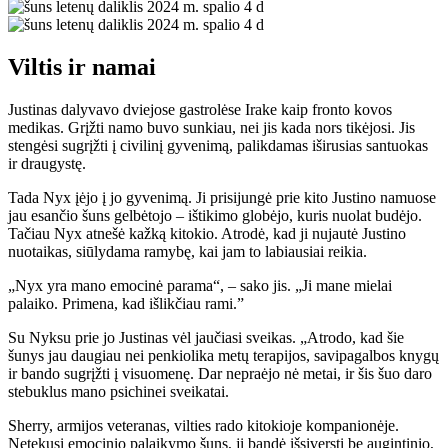
Viltis ir namai
Justinas dalyvavo dviejose gastrolėse Irake kaip fronto kovos
medikas. Grįžti namo buvo sunkiau, nei jis kada nors tikėjosi. Jis
stengėsi sugrįžti į civilinį gyvenimą, palikdamas iširusias santuokas
ir draugystę.
Tada Nyx įėjo į jo gyvenimą. Ji prisijungė prie kito Justino namuose
jau esančio šuns gelbėtojo – ištikimo globėjo, kuris nuolat budėjo.
Tačiau Nyx atnešė kažką kitokio. Atrodė, kad ji nujautė Justino
nuotaikas, siūlydama ramybę, kai jam to labiausiai reikia.
„Nyx yra mano emocinė parama“, – sako jis. „Ji mane mielai
palaiko. Primena, kad išlikčiau rami.”
Su Nyksu prie jo Justinas vėl jaučiasi sveikas. „Atrodo, kad šie
šunys jau daugiau nei penkiolika metų terapijos, savipagalbos knygų
ir bando sugrįžti į visuomenę. Dar nepraėjo nė metai, ir šis šuo daro
stebuklus mano psichinei sveikatai.
Sherry, armijos veteranas, vilties rado kitokioje kompanionėje.
Netekusi emocinio palaikymo šuns, ji bandė išsiversti be augintinio,