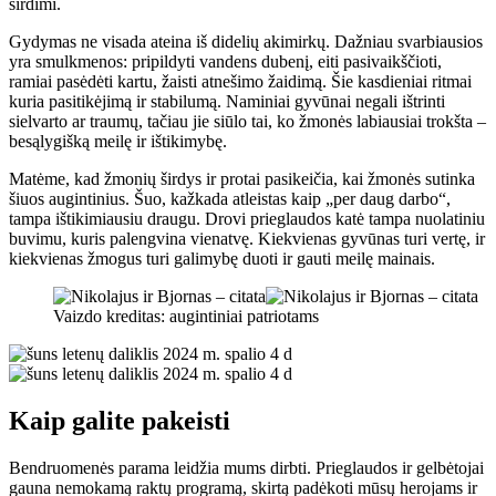
širdimi.
Gydymas ne visada ateina iš didelių akimirkų. Dažniau svarbiausios
yra smulkmenos: pripildyti vandens dubenį, eiti pasivaikščioti,
ramiai pasėdėti kartu, žaisti atnešimo žaidimą. Šie kasdieniai ritmai
kuria pasitikėjimą ir stabilumą. Naminiai gyvūnai negali ištrinti
sielvarto ar traumų, tačiau jie siūlo tai, ko žmonės labiausiai trokšta –
besąlygišką meilę ir ištikimybę.
Matėme, kad žmonių širdys ir protai pasikeičia, kai žmonės sutinka
šiuos augintinius. Šuo, kažkada atleistas kaip „per daug darbo“,
tampa ištikimiausiu draugu. Drovi prieglaudos katė tampa nuolatiniu
buvimu, kuris palengvina vienatvę. Kiekvienas gyvūnas turi vertę, ir
kiekvienas žmogus turi galimybę duoti ir gauti meilę mainais.
Vaizdo kreditas: augintiniai patriotams
Kaip galite pakeisti
Bendruomenės parama leidžia mums dirbti. Prieglaudos ir gelbėtojai
gauna nemokamą raktų programą, skirtą padėkoti mūsų herojams ir