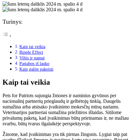
Turinys:
Kaip tai veikia
Ripple Effect
Viltis ir namai
Pastabos iš lauko
Kaip galite pakeisti
Kaip tai veikia
Pets for Patriots sujungia žmones ir naminius gyvūnus per
nacionalinį partnerių prieglaudų ir gelbėtojų tinklą. Daugelis
sumažina arba atsisako įvaikinimo mokesčių mūsų nariams.
Veterinarijos partneriai sumažina priežiūros išlaidas. Siūlome
privalumų paketą, kad įvaikinimas būtų prieinamas ir, ne mažiau
svarbu, būtų tvarus ilgalaikėje perspektyvoje.
Žinome, kad įvaikinimas yra tik pirmas žingsnis. Lygiai taip pat
svarbu išlaikyti žmones ir gyvūnus kartu visą gyvenimą. Bėgant