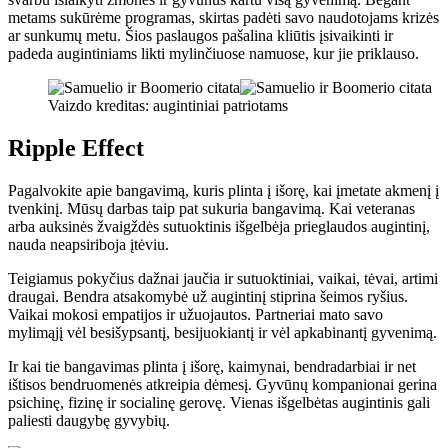
metams sukūrėme programas, skirtas padėti savo naudotojams krizės
ar sunkumų metu. Šios paslaugos pašalina kliūtis įsivaikinti ir
padeda augintiniams likti mylinčiuose namuose, kur jie priklauso.
Vaizdo kreditas: augintiniai patriotams
Ripple Effect
Pagalvokite apie bangavimą, kuris plinta į išorę, kai įmetate akmenį į
tvenkinį. Mūsų darbas taip pat sukuria bangavimą. Kai veteranas
arba auksinės žvaigždės sutuoktinis išgelbėja prieglaudos augintinį,
nauda neapsiriboja įtėviu.
Teigiamus pokyčius dažnai jaučia ir sutuoktiniai, vaikai, tėvai, artimi
draugai. Bendra atsakomybė už augintinį stiprina šeimos ryšius.
Vaikai mokosi empatijos ir užuojautos. Partneriai mato savo
mylimąjį vėl besišypsantį, besijuokiantį ir vėl apkabinantį gyvenimą.
Ir kai tie bangavimas plinta į išorę, kaimynai, bendradarbiai ir net
ištisos bendruomenės atkreipia dėmesį. Gyvūnų kompanionai gerina
psichinę, fizinę ir socialinę gerovę. Vienas išgelbėtas augintinis gali
paliesti daugybę gyvybių.