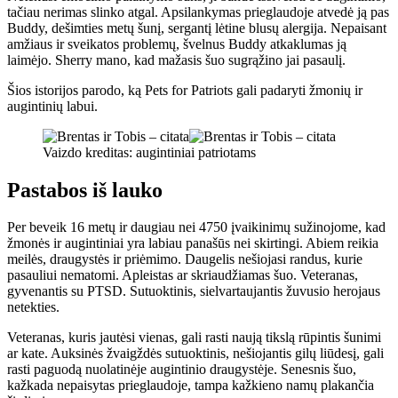
tačiau nerimas slinko atgal. Apsilankymas prieglaudoje atvedė ją pas
Buddy, dešimties metų šunį, sergantį lėtine blusų alergija. Nepaisant
amžiaus ir sveikatos problemų, švelnus Buddy atkaklumas ją
laimėjo. Sherry mano, kad mažasis šuo sugrąžino jai pasaulį.
Šios istorijos parodo, ką Pets for Patriots gali padaryti žmonių ir
augintinių labui.
Vaizdo kreditas: augintiniai patriotams
Pastabos iš lauko
Per beveik 16 metų ir daugiau nei 4750 įvaikinimų sužinojome, kad
žmonės ir augintiniai yra labiau panašūs nei skirtingi. Abiem reikia
meilės, draugystės ir priėmimo. Daugelis nešiojasi randus, kurie
pasauliui nematomi. Apleistas ar skriaudžiamas šuo. Veteranas,
gyvenantis su PTSD. Sutuoktinis, sielvartaujantis žuvusio herojaus
netekties.
Veteranas, kuris jautėsi vienas, gali rasti naują tikslą rūpintis šunimi
ar kate. Auksinės žvaigždės sutuoktinis, nešiojantis gilų liūdesį, gali
rasti paguodą nuolatinėje augintinio draugystėje. Senesnis šuo,
kažkada nepaisytas prieglaudoje, tampa kažkieno namų plakančia