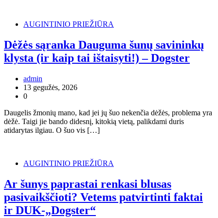
AUGINTINIO PRIEŽIŪRA
Dėžės sąranka Dauguma šunų savininkų
klysta (ir kaip tai ištaisyti!) – Dogster
admin
13 gegužės, 2026
0
Daugelis žmonių mano, kad jei jų šuo nekenčia dėžės, problema yra
dėžė. Taigi jie bando didesnį, kitokią vietą, palikdami duris
atidarytas ilgiau. O šuo vis […]
AUGINTINIO PRIEŽIŪRA
Ar šunys paprastai renkasi blusas
pasivaikščioti? Vetems patvirtinti faktai
ir DUK-„Dogster“