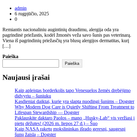
admin
6 rugpjūčio, 2025
0
Remiantis nacionaliniu augintinių draudimu, alergija oda yra
pagrindinė priežastis, kodėl žmonės veža savo šunis pas veterinarą.
Viena iš pagrindinių priežasčių yra blusų alergijos dermatitas, kurį
[…]
Paieška
Paieška
Naujausi įrašai
Kaip apleistas borderkolis tapo Venesuelos žemės drebėjimo
didvyriu – šuniuku
Kasdieniai daiktai, kurie yra slapta nuodingi šunims – Dogster
Why Modern Dog Care is Quietly Shifting From Treatment to
Lifespan Stewardship — Dogster
Paklauskite daktaro Paolos – mano „Husky-Lab“ vis veržiasi į
pietų dėžutes! (2026 m. liepos 27 d.) – Šuo
Kaip NASA raketų mokslininkas išrado geresnį, saugesnį
šunų žaislą – Dogster