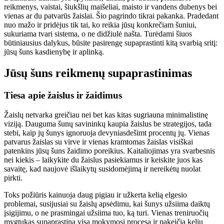
reikmenys, vaistai, šiukšlių maišeliai, maisto ir vandens dubenys bei
vienas ar du patvarūs žaislai. Šio pagrindo tikrai pakanka. Pradedant
nuo mažo ir pridėjus tik tai, ko reikia jūsų konkrečiam šuniui,
sukuriama tvari sistema, o ne didžiulė našta. Turėdami šiuos
būtiniausius dalykus, būsite pasirengę supaprastinti kitą svarbią sritį:
jūsų šuns kasdienybę ir aplinką.
Jūsų šuns reikmenų supaprastinimas
Tiesa apie žaislus ir žaidimus
Žaislų netvarka greičiau nei bet kas kitas sugriauna minimalistinę
viziją. Dauguma šunų savininkų kaupia žaislus be strategijos, tada
stebi, kaip jų šunys ignoruoja devyniasdešimt procentų jų. Vienas
patvarus žaislas su virve ir vienas kramtomas žaislas visiškai
patenkins jūsų šuns žaidimo poreikius. Kaitaliojimas yra svarbesnis
nei kiekis – laikykite du žaislus pasiekiamus ir keiskite juos kas
savaitę, kad naujovė išlaikytų susidomėjimą ir nereikėtų nuolat
pirkti.
Toks požiūris kainuoja daug pigiau ir užkerta kelią elgesio
problemai, susijusiai su žaislų apsėdimu, kai šunys užsiima daiktų
įsigijimu, o ne prasmingai užsiima tuo, ką turi. Vienas treniruočių
mygtukas supaprastina visą mokymosi procesą ir pakeičia kelių