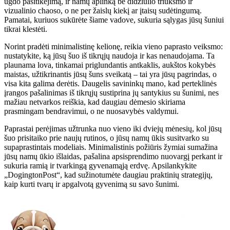
ugdo pasitikėjimą, ir namų aplinką be didžiulio triukšmo ir
vizualinio chaoso, o ne per žaislų kiekį ar įtaisų sudėtingumą.
Pamatai, kuriuos sukūrėte šiame vadove, sukuria sąlygas jūsų šuniui
tikrai klestėti.
Norint pradėti minimalistinę kelionę, reikia vieno paprasto veiksmo:
nustatykite, ką jūsų šuo iš tikrųjų naudoja ir kas nenaudojama. Ta
plaunama lova, tinkamai priglundantis antkaklis, aukštos kokybės
maistas, užtikrinantis jūsų šuns sveikatą – tai yra jūsų pagrindas, o
visa kita galima derėtis. Daugelis savininkų mano, kad perteklinės
įrangos pašalinimas iš tikrųjų sustiprina jų santykius su šunimi, nes
mažiau netvarkos reiškia, kad daugiau dėmesio skiriama
prasmingam bendravimui, o ne nuosavybės valdymui.
Paprastai perėjimas užtrunka nuo vieno iki dviejų mėnesių, kol jūsų
šuo prisitaiko prie naujų rutinos, o jūsų namų ūkis susitvarko su
supaprastintais modeliais. Minimalistinis požiūris žymiai sumažina
jūsų namų ūkio išlaidas, pašalina apsisprendimo nuovargį perkant ir
sukuria ramią ir tvarkingą gyvenamąją erdvę. Apsilankykite
„DogingtonPost“, kad sužinotumėte daugiau praktinių strategijų,
kaip kurti tvarų ir apgalvotą gyvenimą su savo šunimi.