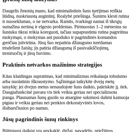
Daugelis žmonių mano, kad minimalistinis šuns turėjimas reiškia
liūdną, nuskriaustą augintinį. Realybė priešinga. Šunims klesti rutina
ir nuoseklumas, o ne netvarka. Ramūs, tvarkingi namai iš tikrųjų
sumažina nerimą ir elgesio problemas. Pirmuosius 1–2 mėnesius su
šuniuku tikrai reikia koreguoti, tačiau supaprastinta rutina pagreitina
mokymąsi, o mokymas ant puoduko ir pagrindinės komandos
greičiau įsitvirtina. Jūsų šuo nepatiria džiaugsmo turėdamas
trisdešimt žaislų; jis patiria džiaugsmą iš pasivaikščiojimų,
treniruočių ir jūsų buvimo.
Praktinės netvarkos mažinimo strategijos
Kitas klaidingas supratimas, kad minimalizmas reikalauja tobulumo
arba nuolatinio iškraustymo. Sąžiningai taikykite dvejų metų
taisyklę: jei dvejus metus nenaudojote šuns daikto, paleiskite jį. tiek.
Daugiafunkcinė pavara vis tiek veikia geriau nei specializuota
įranga. Plaunamas šunų guolis su atsargine sukimosi dalimi kainuoja
pigiau ir veikia geriau nei penkios dekoratyvinės lovos,
išsibarsčiusios po namus.
Jūsų pagrindinis šunų rinkinys
Būtiniausi daiktai yra apykaklė, diržai, pavadėlis, priežiūros