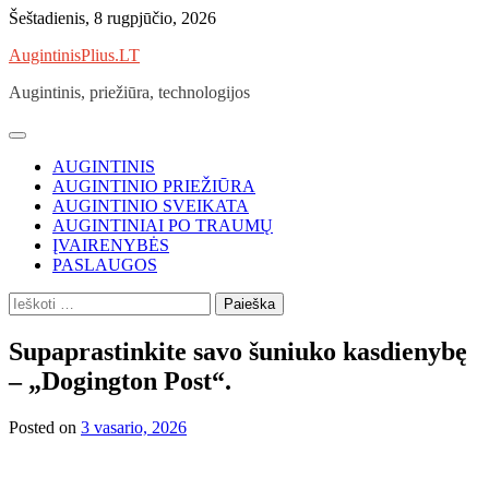
Skip
Šeštadienis, 8 rugpjūčio, 2026
to
AugintinisPlius.LT
content
Augintinis, priežiūra, technologijos
AUGINTINIS
AUGINTINIO PRIEŽIŪRA
AUGINTINIO SVEIKATA
AUGINTINIAI PO TRAUMŲ
ĮVAIRENYBĖS
PASLAUGOS
Ieškoti:
Supaprastinkite savo šuniuko kasdienybę
– „Dogington Post“.
Posted on
3 vasario, 2026