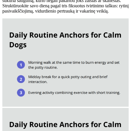
sukuria saugumą, kurio negali pakartoti joks žaislas ar skanėstas.
Struktūruokite savo dieną pagal tris fiksuotus tvirtinimo taškus: rytinį
pasivaikščiojimą, vidurdienio pertrauką ir vakarinę veiklą.