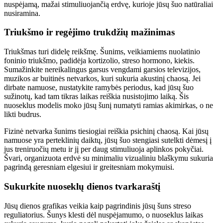
nuspėjamą, mažai stimuliuojančią erdvę, kurioje jūsų šuo natūraliai
nusiramina.
Triukšmo ir regėjimo trukdžių mažinimas
Triukšmas turi didelę reikšmę. Šunims, veikiamiems nuolatinio
foninio triukšmo, padidėja kortizolio, streso hormono, kiekis.
Sumažinkite nereikalingus garsus vengdami garsios televizijos,
muzikos ar buitinės netvarkos, kuri sukuria akustinį chaosą. Jei
dirbate namuose, nustatykite ramybės periodus, kad jūsų šuo
sužinotų, kad tam tikras laikas reiškia nusistojimo laiką. Šis
nuoseklus modelis moko jūsų šunį numatyti ramias akimirkas, o ne
likti budrus.
Fizinė netvarka šunims tiesiogiai reiškia psichinį chaosą. Kai jūsų
namuose yra perteklinių daiktų, jūsų šuo stengiasi sutelkti dėmesį į
jus treniruočių metu ir jį per daug stimuliuoja aplinkos pokyčiai.
Švari, organizuota erdvė su minimaliu vizualiniu blaškymu sukuria
pagrindą geresniam elgesiui ir greitesniam mokymuisi.
Sukurkite nuoseklų dienos tvarkaraštį
Jūsų dienos grafikas veikia kaip pagrindinis jūsų šuns streso
reguliatorius. Šunys klesti dėl nuspėjamumo, o nuoseklus laikas