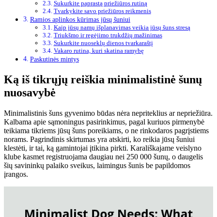
Sukurkite paprastą priežiūros rutiną
Tvarkykite savo priežiūros reikmenis
Ramios aplinkos kūrimas jūsų šuniui
Kaip jūsų namų išplanavimas veikia jūsų šuns stresą
Triukšmo ir regėjimo trukdžių mažinimas
Sukurkite nuoseklų dienos tvarkaraštį
Vakaro rutina, kuri skatina ramybę
Paskutinės mintys
Ką iš tikrųjų reiškia minimalistinė šunų
nuosavybė
Minimalistinis šuns gyvenimo būdas nėra nepriteklius ar nepriežiūra.
Kalbama apie sąmoningus pasirinkimus, pagal kuriuos pirmenybė
teikiama tikriems jūsų šuns poreikiams, o ne rinkodaros pagrįstiems
norams. Pagrindinis skirtumas yra atskirti, ko reikia jūsų šuniui
klestėti, ir tai, ką gamintojai įtikina pirkti. Karališkajame veislyno
klube kasmet registruojama daugiau nei 250 000 šunų, o daugelis
šių savininkų palaiko sveikus, laimingus šunis be papildomos
įrangos.