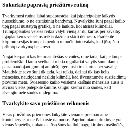
Sukurkite paprastą priežiūros rutiną
Tvarkymosi rutina labai supaprastėja, kai įsipareigojate laikytis
nuoseklumo, o ne atsitiktinių bandymų. Nuvalykite šunį pagal kailio
tipą pagal nustatytą grafiką, o ne laukite, kol atsiras kilimėliai.
Trumpaplaukes veisles reikia valyti vieną ar du kartus per savaitę;
ilgaplaukėms veislėms reikia dažniau skirti dėmesio. Pradėkite
kirpimo sesijas trumpais penkių minučių intervalais, kad jūsų šuo
priimtų tvarkymą be streso.
Nagai kerpami kas keturias–šešias savaites, o ne tada, kai jie tampa
problemiški. Dantų sveikatai reikia reguliariai valytis šunų dantų
pasta naudojant guminį antpirštį, geriausia tris kartus per savaitę.
Maudykite savo šunį tik tada, kai reikia, dažnai tik kas kelis
mėnesius, naudodami neslidų kilimėlį, kad išvengtumėte susižeidimų
plovimo metu. Šviesesnio kailio veislėms karštais mėnesiais ausis ir
atviras vietas patepkite šunims saugiu kremu nuo saulės, kad
išvengtumėte saulės nudegimo.
Tvarkykite savo priežiūros reikmenis
Visas priežiūros priemones laikykite viename prieinamame
konteineryje, o ne išsibarstę namuose. Pagrindiniame rinkinyje yra
vienas šepetėlis, tinkamas jūsų šuns kailiui, nagų kirpimo mašinėlės,