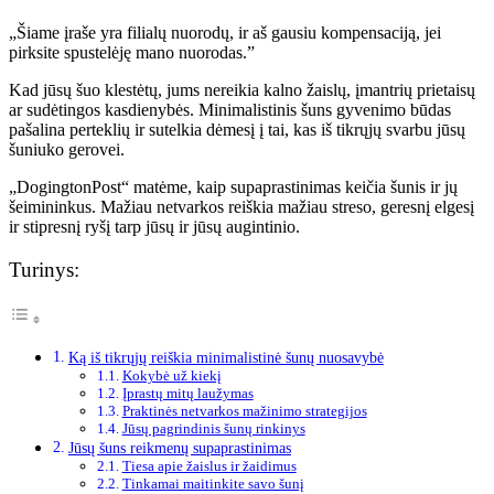
„Šiame įraše yra filialų nuorodų, ir aš gausiu kompensaciją, jei
pirksite spustelėję mano nuorodas.”
Kad jūsų šuo klestėtų, jums nereikia kalno žaislų, įmantrių prietaisų
ar sudėtingos kasdienybės. Minimalistinis šuns gyvenimo būdas
pašalina perteklių ir sutelkia dėmesį į tai, kas iš tikrųjų svarbu jūsų
šuniuko gerovei.
„DogingtonPost“ matėme, kaip supaprastinimas keičia šunis ir jų
šeimininkus. Mažiau netvarkos reiškia mažiau streso, geresnį elgesį
ir stipresnį ryšį tarp jūsų ir jūsų augintinio.
Turinys:
Ką iš tikrųjų reiškia minimalistinė šunų nuosavybė
Kokybė už kiekį
Įprastų mitų laužymas
Praktinės netvarkos mažinimo strategijos
Jūsų pagrindinis šunų rinkinys
Jūsų šuns reikmenų supaprastinimas
Tiesa apie žaislus ir žaidimus
Tinkamai maitinkite savo šunį