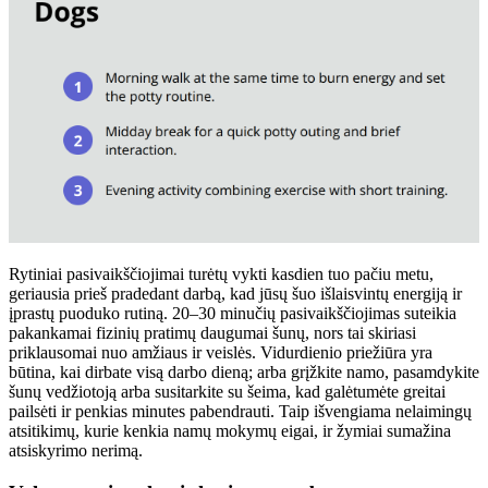
Rytiniai pasivaikščiojimai turėtų vykti kasdien tuo pačiu metu,
geriausia prieš pradedant darbą, kad jūsų šuo išlaisvintų energiją ir
įprastų puoduko rutiną. 20–30 minučių pasivaikščiojimas suteikia
pakankamai fizinių pratimų daugumai šunų, nors tai skiriasi
priklausomai nuo amžiaus ir veislės. Vidurdienio priežiūra yra
būtina, kai dirbate visą darbo dieną; arba grįžkite namo, pasamdykite
šunų vedžiotoją arba susitarkite su šeima, kad galėtumėte greitai
pailsėti ir penkias minutes pabendrauti. Taip išvengiama nelaimingų
atsitikimų, kurie kenkia namų mokymų eigai, ir žymiai sumažina
atsiskyrimo nerimą.