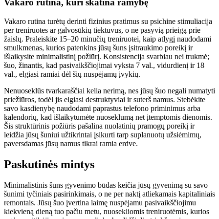
Vakaro rutina, kuri skatina ramybę
Vakaro rutina turėtų derinti fizinius pratimus su psichine stimuliacija
per treniruotes ar galvosūkių tiektuvus, o ne pasyvią prieigą prie
žaislų. Praleiskite 15–20 minučių treniruotei, kaip atlygį naudodami
smulkmenas, kurios patenkins jūsų šuns įsitraukimo poreikį ir
išlaikysite minimalistinį požiūrį. Konsistencija svarbiau nei trukmė;
šuo, žinantis, kad pasivaikščiojimai vyksta 7 val., vidurdienį ir 18
val., elgiasi ramiai dėl šių nuspėjamų įvykių.
Nenuoseklūs tvarkaraščiai kelia nerimą, nes jūsų šuo negali numatyti
priežiūros, todėl jis elgiasi destruktyviai ir suterš namus. Stebėkite
savo kasdienybę naudodami paprastus telefono priminimus arba
kalendorių, kad išlaikytumėte nuoseklumą net įtemptomis dienomis.
Šis struktūrinis požiūris pašalina nuolatinių pramogų poreikį ir
leidžia jūsų šuniui užtikrintai įsikurti tarp suplanuotų užsiėmimų,
paversdamas jūsų namus tikrai ramia erdve.
Paskutinės mintys
Minimalistinis šuns gyvenimo būdas keičia jūsų gyvenimą su savo
šunimi tyčiniais pasirinkimais, o ne per naktį atliekamais kapitaliniais
remontais. Jūsų šuo įvertina laimę nuspėjamu pasivaikščiojimu
kiekvieną dieną tuo pačiu metu, nuosekliomis treniruotėmis, kurios