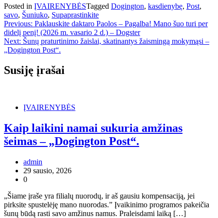
Posted in
ĮVAIRENYBĖS
Tagged
Dogington
,
kasdienybę
,
Post
,
savo
,
Šuniuko
,
Supaprastinkite
Navigacija
Previous:
Paklauskite daktaro Paolos – Pagalba! Mano šuo turi per
didelį penį! (2026 m. vasario 2 d.) – Dogster
tarp
Next:
Šunų praturtinimo žaislai, skatinantys žaismingą mokymąsi –
įrašų
„Dogington Post“.
Susiję įrašai
ĮVAIRENYBĖS
Kaip laikini namai sukuria amžinas
šeimas – „Dogington Post“.
admin
29 sausio, 2026
0
„Šiame įraše yra filialų nuorodų, ir aš gausiu kompensaciją, jei
pirksite spustelėję mano nuorodas.” Įvaikinimo programos pakeičia
šunų būdą rasti savo amžinus namus. Praleisdami laiką […]