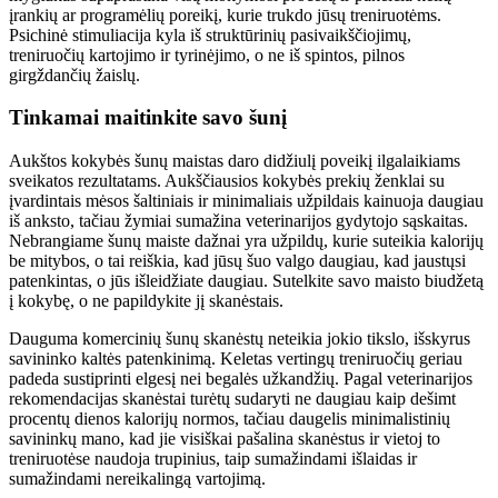
įrankių ar programėlių poreikį, kurie trukdo jūsų treniruotėms.
Psichinė stimuliacija kyla iš struktūrinių pasivaikščiojimų,
treniruočių kartojimo ir tyrinėjimo, o ne iš spintos, pilnos
girgždančių žaislų.
Tinkamai maitinkite savo šunį
Aukštos kokybės šunų maistas daro didžiulį poveikį ilgalaikiams
sveikatos rezultatams. Aukščiausios kokybės prekių ženklai su
įvardintais mėsos šaltiniais ir minimaliais užpildais kainuoja daugiau
iš anksto, tačiau žymiai sumažina veterinarijos gydytojo sąskaitas.
Nebrangiame šunų maiste dažnai yra užpildų, kurie suteikia kalorijų
be mitybos, o tai reiškia, kad jūsų šuo valgo daugiau, kad jaustųsi
patenkintas, o jūs išleidžiate daugiau. Sutelkite savo maisto biudžetą
į kokybę, o ne papildykite jį skanėstais.
Dauguma komercinių šunų skanėstų neteikia jokio tikslo, išskyrus
savininko kaltės patenkinimą. Keletas vertingų treniruočių geriau
padeda sustiprinti elgesį nei begalės užkandžių. Pagal veterinarijos
rekomendacijas skanėstai turėtų sudaryti ne daugiau kaip dešimt
procentų dienos kalorijų normos, tačiau daugelis minimalistinių
savininkų mano, kad jie visiškai pašalina skanėstus ir vietoj to
treniruotėse naudoja trupinius, taip sumažindami išlaidas ir
sumažindami nereikalingą vartojimą.