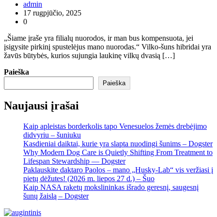
admin
17 rugpjūčio, 2025
0
„Šiame įraše yra filialų nuorodos, ir man bus kompensuota, jei
įsigysite pirkinį spustelėjus mano nuorodas.“ Vilko-šuns hibridai yra
žavūs būtybės, kurios sujungia laukinę vilkų dvasią […]
Paieška
Paieška
Naujausi įrašai
Kaip apleistas borderkolis tapo Venesuelos žemės drebėjimo
didvyriu – šuniuku
Kasdieniai daiktai, kurie yra slapta nuodingi šunims – Dogster
Why Modern Dog Care is Quietly Shifting From Treatment to
Lifespan Stewardship — Dogster
Paklauskite daktaro Paolos – mano „Husky-Lab“ vis veržiasi į
pietų dėžutes! (2026 m. liepos 27 d.) – Šuo
Kaip NASA raketų mokslininkas išrado geresnį, saugesnį
šunų žaislą – Dogster