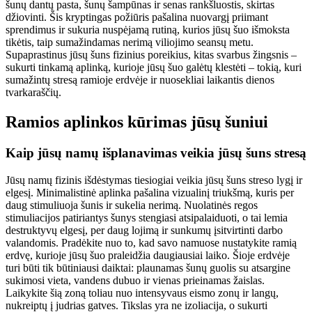
šunų dantų pasta, šunų šampūnas ir senas rankšluostis, skirtas
džiovinti. Šis kryptingas požiūris pašalina nuovargį priimant
sprendimus ir sukuria nuspėjamą rutiną, kurios jūsų šuo išmoksta
tikėtis, taip sumažindamas nerimą viliojimo seansų metu.
Supaprastinus jūsų šuns fizinius poreikius, kitas svarbus žingsnis –
sukurti tinkamą aplinką, kurioje jūsų šuo galėtų klestėti – tokią, kuri
sumažintų stresą ramioje erdvėje ir nuosekliai laikantis dienos
tvarkaraščių.
Ramios aplinkos kūrimas jūsų šuniui
Kaip jūsų namų išplanavimas veikia jūsų šuns stresą
Jūsų namų fizinis išdėstymas tiesiogiai veikia jūsų šuns streso lygį ir
elgesį. Minimalistinė aplinka pašalina vizualinį triukšmą, kuris per
daug stimuliuoja šunis ir sukelia nerimą. Nuolatinės regos
stimuliacijos patiriantys šunys stengiasi atsipalaiduoti, o tai lemia
destruktyvų elgesį, per daug lojimą ir sunkumų įsitvirtinti darbo
valandomis. Pradėkite nuo to, kad savo namuose nustatykite ramią
erdvę, kurioje jūsų šuo praleidžia daugiausiai laiko. Šioje erdvėje
turi būti tik būtiniausi daiktai: plaunamas šunų guolis su atsargine
sukimosi vieta, vandens dubuo ir vienas prieinamas žaislas.
Laikykite šią zoną toliau nuo intensyvaus eismo zonų ir langų,
nukreiptų į judrias gatves. Tikslas yra ne izoliacija, o sukurti