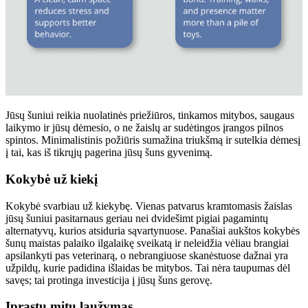
Jūsų šuniui reikia nuolatinės priežiūros, tinkamos mitybos, saugaus
laikymo ir jūsų dėmesio, o ne žaislų ar sudėtingos įrangos pilnos
spintos. Minimalistinis požiūris sumažina triukšmą ir sutelkia dėmesį
į tai, kas iš tikrųjų pagerina jūsų šuns gyvenimą.
Kokybė už kiekį
Kokybė svarbiau už kiekybę. Vienas patvarus kramtomasis žaislas
jūsų šuniui pasitarnaus geriau nei dvidešimt pigiai pagamintų
alternatyvų, kurios atsiduria sąvartynuose. Panašiai aukštos kokybės
šunų maistas palaiko ilgalaikę sveikatą ir neleidžia vėliau brangiai
apsilankyti pas veterinarą, o nebrangiuose skanėstuose dažnai yra
užpildų, kurie padidina išlaidas be mitybos. Tai nėra taupumas dėl
savęs; tai protinga investicija į jūsų šuns gerovę.
Įprastų mitų laužymas