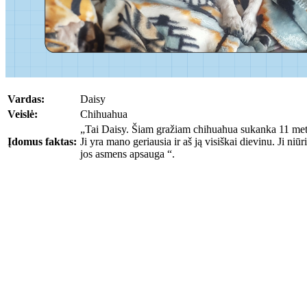
Vardas:
Daisy
Veislė:
Chihuahua
„Tai Daisy. Šiam gražiam chihuahua sukanka 11 me
Įdomus faktas:
Ji yra mano geriausia ir aš ją visiškai dievinu. Ji niūr
jos asmens apsauga “.