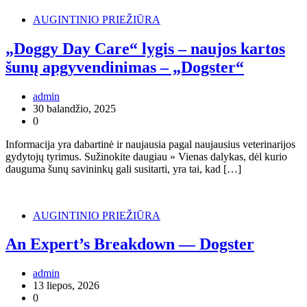
AUGINTINIO PRIEŽIŪRA
„Doggy Day Care“ lygis – naujos kartos
šunų apgyvendinimas – „Dogster“
admin
30 balandžio, 2025
0
Informacija yra dabartinė ir naujausia pagal naujausius veterinarijos
gydytojų tyrimus. Sužinokite daugiau » Vienas dalykas, dėl kurio
dauguma šunų savininkų gali susitarti, yra tai, kad […]
AUGINTINIO PRIEŽIŪRA
An Expert’s Breakdown — Dogster
admin
13 liepos, 2026
0