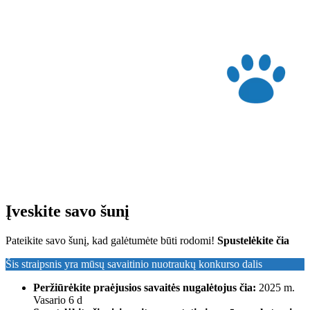
Įveskite savo šunį
Pateikite savo šunį, kad galėtumėte būti rodomi!
Spustelėkite čia
Šis straipsnis yra mūsų savaitinio nuotraukų konkurso dalis
Peržiūrėkite praėjusios savaitės nugalėtojus čia:
2025 m.
Vasario 6 d