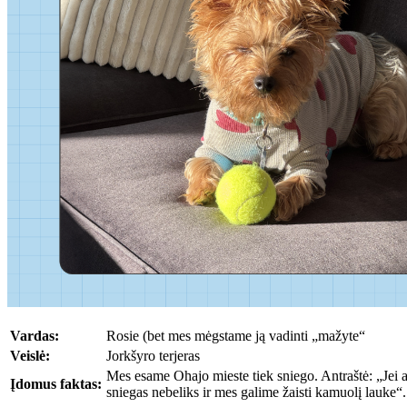
Vardas:
Rosie (bet mes mėgstame ją vadinti „mažyte“
Veislė:
Jorkšyro terjeras
Mes esame Ohajo mieste tiek sniego. Antraštė: „Jei a
Įdomus faktas:
sniegas nebeliks ir mes galime žaisti kamuolį lauke“.