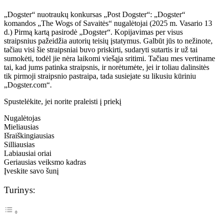
„Dogster“ nuotraukų konkursas „Post Dogster“: „Dogster“
komandos „The Wogs of Savaitės“ nugalėtojai (2025 m. Vasario 13
d.) Pirmą kartą pasirodė „Dogster“. Kopijavimas per visus
straipsnius pažeidžia autorių teisių įstatymus. Galbūt jūs to nežinote,
tačiau visi šie straipsniai buvo priskirti, sudaryti sutartis ir už tai
sumokėti, todėl jie nėra laikomi viešąja sritimi. Tačiau mes vertiname
tai, kad jums patinka straipsnis, ir norėtumėte, jei ir toliau dalinsitės
tik pirmoji straipsnio pastraipa, tada susiejate su likusiu kūriniu
„Dogster.com“.
Spustelėkite, jei norite praleisti į priekį
Nugalėtojas
Mieliausias
Išraiškingiausias
Silliausias
Labiausiai oriai
Geriausias veiksmo kadras
Įveskite savo šunį
Turinys: