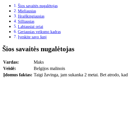
Šios savaitės nugalėtojas
Mieliausias
Išraiškingiausias
Silliausias
Labiausiai oriai
Geriausias veiksmo kadras
Įveskite savo šunį
Šios savaitės nugalėtojas
Vardas:
Maks
Veislė:
Belgijos malinois
Įdomus faktas:
Taigi žavinga, jam sukanka 2 metai. Bet atrodo, kad