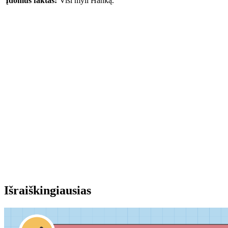
Įdomus faktas:
Visi myli Hanką.
Išraiškingiausias