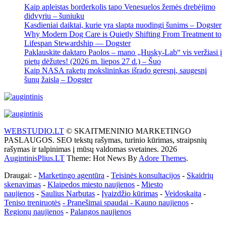
Kaip apleistas borderkolis tapo Venesuelos žemės drebėjimo
didvyriu – šuniuku
Kasdieniai daiktai, kurie yra slapta nuodingi šunims – Dogster
Why Modern Dog Care is Quietly Shifting From Treatment to
Lifespan Stewardship — Dogster
Paklauskite daktaro Paolos – mano „Husky-Lab“ vis veržiasi į
pietų dėžutes! (2026 m. liepos 27 d.) – Šuo
Kaip NASA raketų mokslininkas išrado geresnį, saugesnį
šunų žaislą – Dogster
WEBSTUDIO.LT
© SKAITMENINIO MARKETINGO
PASLAUGOS. SEO tekstų rašymas, turinio kūrimas, straipsnių
rašymas ir talpinimas į mūsų valdomas svetaines. 2026
AugintinisPlius.LT
Theme: Hot News By
Adore Themes
.
Draugai: -
Marketingo agentūra
-
Teisinės konsultacijos
-
Skaidrių
skenavimas
-
Klaipedos miesto naujienos
-
Miesto
naujienos
-
Saulius Narbutas
-
Įvaizdžio kūrimas
-
Veidoskaita
-
Teniso treniruotės
- Pranešimai spaudai -
Kauno naujienos
-
Regionų naujienos
-
Palangos naujienos