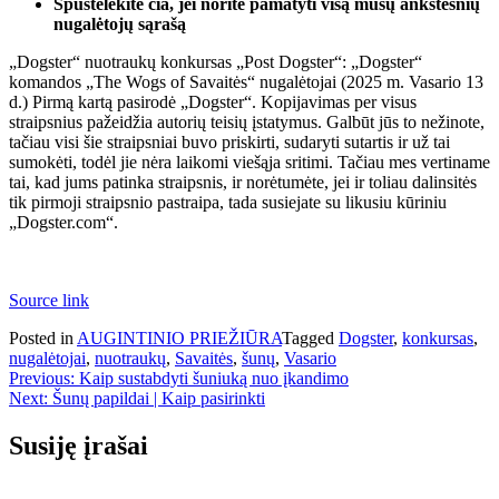
Spustelėkite čia, jei norite pamatyti visą mūsų ankstesnių
nugalėtojų sąrašą
„Dogster“ nuotraukų konkursas „Post Dogster“: „Dogster“
komandos „The Wogs of Savaitės“ nugalėtojai (2025 m. Vasario 13
d.) Pirmą kartą pasirodė „Dogster“. Kopijavimas per visus
straipsnius pažeidžia autorių teisių įstatymus. Galbūt jūs to nežinote,
tačiau visi šie straipsniai buvo priskirti, sudaryti sutartis ir už tai
sumokėti, todėl jie nėra laikomi viešąja sritimi. Tačiau mes vertiname
tai, kad jums patinka straipsnis, ir norėtumėte, jei ir toliau dalinsitės
tik pirmoji straipsnio pastraipa, tada susiejate su likusiu kūriniu
„Dogster.com“.
Source link
Posted in
AUGINTINIO PRIEŽIŪRA
Tagged
Dogster
,
konkursas
,
nugalėtojai
,
nuotraukų
,
Savaitės
,
šunų
,
Vasario
Navigacija
Previous:
Kaip sustabdyti šuniuką nuo įkandimo
Next:
Šunų papildai | Kaip pasirinkti
tarp
įrašų
Susiję įrašai