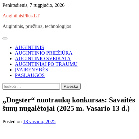
Skip
Penktadienis, 7 rugpjūčio, 2026
to
AugintinisPlius.LT
content
Augintinis, priežiūra, technologijos
AUGINTINIS
AUGINTINIO PRIEŽIŪRA
AUGINTINIO SVEIKATA
AUGINTINIAI PO TRAUMŲ
ĮVAIRENYBĖS
PASLAUGOS
Ieškoti:
„Dogster“ nuotraukų konkursas: Savaitės
šunų nugalėtojai (2025 m. Vasario 13 d.)
Posted on
13 vasario, 2025