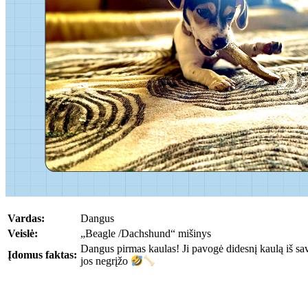
Vardas:
Dangus
Veislė:
„Beagle /Dachshund“ mišinys
Dangus pirmas kaulas! Ji pavogė didesnį kaulą iš sav
Įdomus faktas:
jos negrįžo